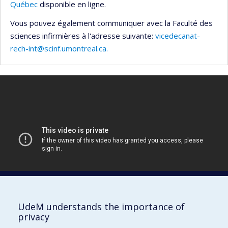
Québec
disponible en ligne.
Vous pouvez également communiquer avec la Faculté des
sciences infirmières à l'adresse suivante:
vicedecanat-
rech-int@scinf.umontreal.ca.
UdeM understands the importance of
Doctorat
privacy