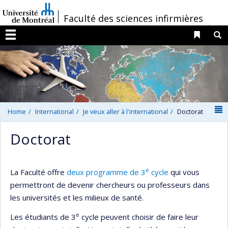
Passer
/
Faculté des sciences infirmières
au
contenu
Liens 
R
Menu
N
Home
International
Je veux aller à l'international
Doctorat
Doctorat
e
La Faculté offre
deux programme de 3
cycle
qui vous
permettront de devenir chercheurs ou professeurs dans
les universités et les milieux de santé.
e
Les étudiants de 3
cycle peuvent choisir de faire leur