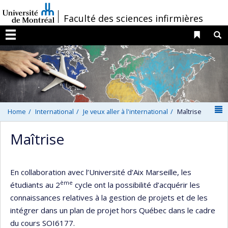
Passer
/
Faculté des sciences infirmières
au
contenu
Liens 
R
Menu
N
Home
International
Je veux aller à l'international
Maîtrise
Maîtrise
En collaboration avec l’Université d’Aix Marseille, les
ème
étudiants au 2
cycle ont la possibilité d’acquérir les
connaissances relatives à la gestion de projets et de les
intégrer dans un plan de projet hors Québec dans le cadre
du cours SOI6177.