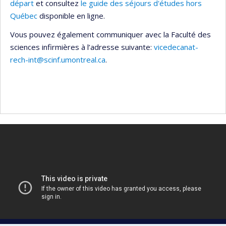
départ
et consultez
le guide des séjours d'études hors
Québec
disponible en ligne.
Vous pouvez également communiquer avec la Faculté des
sciences infirmières à l’adresse suivante:
vicedecanat-
rech-int@scinf.umontreal.ca
.