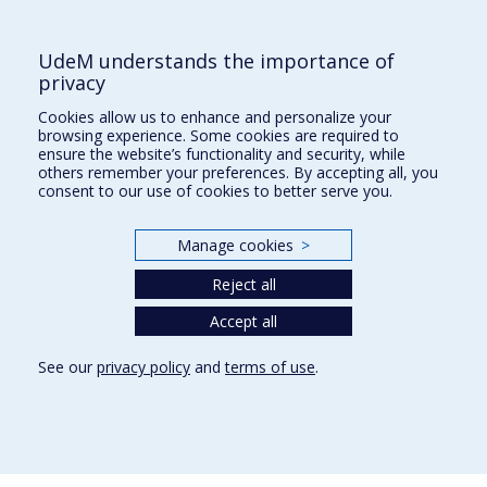
UdeM understands the importance of
Maîtrise
privacy
Cookies allow us to enhance and personalize your
browsing experience. Some cookies are required to
ensure the website’s functionality and security, while
Faculté des sciences infirmières
others remember your preferences. By accepting all, you
consent to our use of cookies to better serve you.
Pavillon Marguerite-d'Youville
2375, chemin de la Côte-Sainte-Catherine
Manage cookies
>
Montréal (Québec) H3T 1A8
Reject all
Lien Google Maps
Accept all
Nous joindre
Plan du site
See our
privacy policy
and
terms of use
.
Accessibilité
Privacy