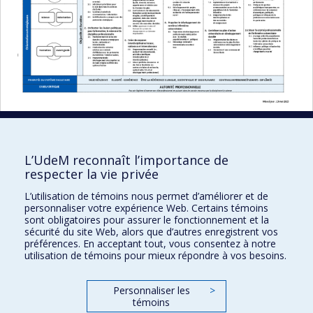
L’UdeM reconnaît l’importance de
respecter la vie privée
Faculté des sciences infirmières
L’utilisation de témoins nous permet d’améliorer et de
Pavillon Marguerite-d'Youville
personnaliser votre expérience Web. Certains témoins
2375, chemin de la Côte-Sainte-Catherine
sont obligatoires pour assurer le fonctionnement et la
sécurité du site Web, alors que d’autres enregistrent vos
Montréal (Québec) H3T 1A8
préférences. En acceptant tout, vous consentez à notre
utilisation de témoins pour mieux répondre à vos besoins.
Lien Google Maps
Nous joindre
Personnaliser les
>
Plan du site
témoins