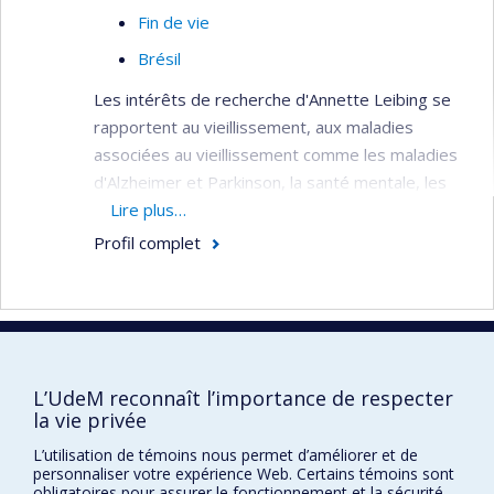
Fin de vie
Brésil
Les intérêts de recherche d'Annette Leibing se
rapportent au vieillissement, aux maladies
associées au vieillissement comme les maladies
d'Alzheimer et Parkinson, la santé mentale, les
médicaments, la gérontologie "critique", l'espace
Lire plus…
pour les personnes âgées (chez soi, institution),
Profil complet
la prévention, et les nouvelles biotechnologies. Sa
recherche est souvent faite d'une façon
transculturelle (Brésil, Allemagne...).
Faculté des sciences infirmières
L’UdeM reconnaît l’importance de respecter
la vie privée
Pavillon Marguerite-d'Youville
2375, chemin de la Côte-Sainte-Catherine
L’utilisation de témoins nous permet d’améliorer et de
Montréal (Québec) H3T 1A8
personnaliser votre expérience Web. Certains témoins sont
obligatoires pour assurer le fonctionnement et la sécurité