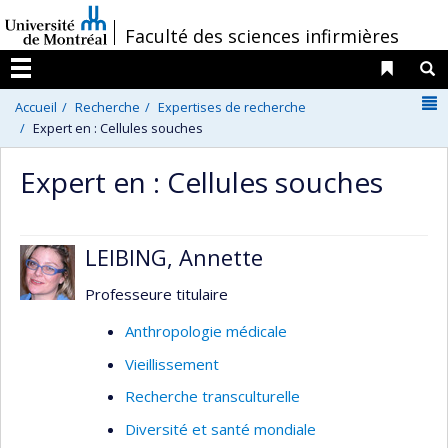
Passer
/
Faculté des sciences infirmières
au
contenu
Liens 
R
Menu
N
Accueil
Recherche
Expertises de recherche
Expert en : Cellules souches
Expert en : Cellules souches
LEIBING, Annette
Professeure titulaire
Anthropologie médicale
Vieillissement
Recherche transculturelle
Diversité et santé mondiale