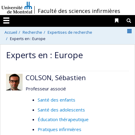
Passer
/
Faculté des sciences infirmières
au
contenu
Liens 
R
Menu
N
Accueil
Recherche
Expertises de recherche
Experts en : Europe
Experts en : Europe
COLSON, Sébastien
Professeur associé
Santé des enfants
Santé des adolescents
Éducation thérapeutique
Pratiques infirmières