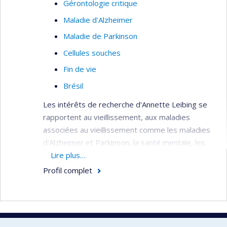
Gérontologie critique
Maladie d'Alzheimer
Maladie de Parkinson
Cellules souches
Fin de vie
Brésil
Les intérêts de recherche d'Annette Leibing se
rapportent au vieillissement, aux maladies
associées au vieillissement comme les maladies
d'Alzheimer et Parkinson, la santé mentale, les
médicaments, la gérontologie "critique", l'espace
Lire plus…
pour les personnes âgées (chez soi, institution),
Profil complet
la prévention, et les nouvelles biotechnologies. Sa
recherche est souvent faite d'une façon
transculturelle (Brésil, Allemagne...).