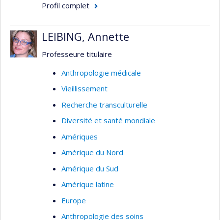
main-d'oeuvre infirmière, l’évaluation des
Profil complet
programmes et le transfert de connaissances
aux gestionnaires.
LEIBING, Annette
Professeure titulaire
Anthropologie médicale
Vieillissement
Recherche transculturelle
Diversité et santé mondiale
Amériques
Amérique du Nord
Amérique du Sud
Amérique latine
Europe
Anthropologie des soins