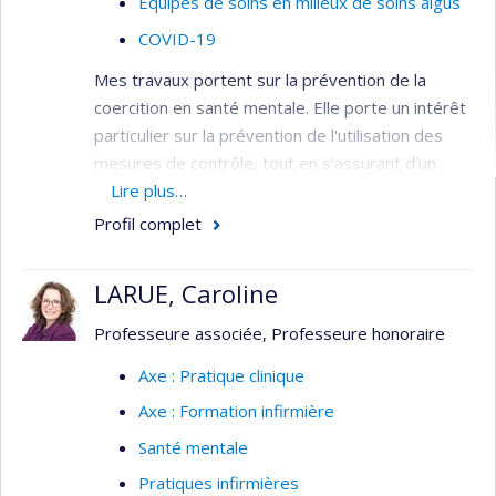
Équipes de soins en milieux de soins aigus
COVID-19
Mes travaux portent sur la prévention de la
coercition en santé mentale. Elle porte un intérêt
particulier sur la prévention de l'utilisation des
mesures de contrôle, tout en s’assurant d’un
environnement sécuritaire pour tous. Elle
Lire plus…
préconise une approche de partenariat avec les
Profil complet
milieux cliniques, ce qui implique tant les
personnes avec un trouble de santé mentale,
LARUE, Caroline
leurs proches, les intervenants, les gestionnaires
et les organismes communautaires.
Professeure associée, Professeure honoraire
Axe : Pratique clinique
Axe : Formation infirmière
Santé mentale
Pratiques infirmières