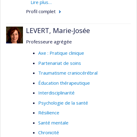
médicaments, la gérontologie "critique", l'espace
Lire plus…
pour les personnes âgées (chez soi, institution),
Profil complet
la prévention, et les nouvelles biotechnologies. Sa
recherche est souvent faite d'une façon
LEVERT, Marie-Josée
transculturelle (Brésil, Allemagne...).
Professeure agrégée
Axe : Pratique clinique
Partenariat de soins
Traumatisme craniocérébral
Éducation thérapeutique
Interdisciplinarité
Psychologie de la santé
Résilience
Santé mentale
Chronicité