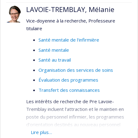
pour le client
LAVOIE-TREMBLAY, Mélanie
Éducation: étude des stratégies
Vice-doyenne à la recherche, Professeure
d'apprentissage des étudiants en sciences
titulaire
infirmières dans les méthodes actives de
formation (APP, simulation de cas),
Santé mentale de l'infirmière
formation de tuteurs et préceptorat en
Santé mentale
pratique avancée
Santé au travail
Organisation des services de soins
Évaluation des programmes
Transfert des connaissances
Les intérêts de recherche de Pre Lavoie-
Tremblay incluent l’attraction et le maintien en
poste du personnel infirmier, les programmes
d’orientation destinés au nouveau personnel
infirmier, l’organisation des soins et du travail, la
Lire plus…