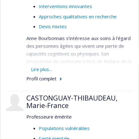
Interventions innovantes
Approches qualitatives en recherche
Devis mixtes
Anne Bourbonnais s’intéresse aux soins à l'égard
des personnes âgées qui vivent une perte de
capacités cognitives ou physiques. Son
programme de recherche à titre de titulaire de la
Chaire de recherche en soins infirmiers à la
Lire plus…
personne âgée et à la famille et de la Chaire de
Profil complet
recherche du Canada sur les soins aux personnes
âgées porte sur l'amélioration du bien-être et de
CASTONGUAY-THIBAUDEAU,
la qualité de vie des personnes âgées vivant avec
Marie-France
un trouble neurocognitif majeur et de leurs
personnes proches aidantes. Plus
Professeure émérite
spécifiquement, ses travaux visent à mieux
Populations vulnérables
comprendre l’expérience et les comportements
Santé mentale
de ces personnes âgées et à développer des