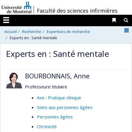
Passer
/
Faculté des sciences infirmières
au
contenu
Liens 
R
Menu
N
Accueil
Recherche
Expertises de recherche
Experts en : Santé mentale
Experts en : Santé mentale
BOURBONNAIS, Anne
Professeure titulaire
Axe : Pratique clinique
Soins aux personnes âgées
Personnes âgées
Chronicité