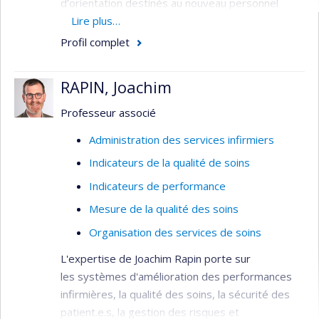
d’orientation destinés au nouveau personnel
infirmier, l’organisation des soins et du travail, la
Lire plus…
main-d'oeuvre infirmière, l’évaluation des
Profil complet
programmes et le transfert de connaissances
aux gestionnaires.
RAPIN, Joachim
Professeur associé
Administration des services infirmiers
Indicateurs de la qualité de soins
Indicateurs de performance
Mesure de la qualité des soins
Organisation des services de soins
L'expertise de Joachim Rapin porte sur
les systèmes d'amélioration des performances
infirmières, la qualité des soins, la sécurité des
patient.e.s, la gestion des risques et