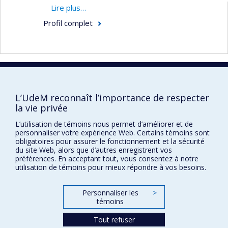
les pratiques liées à la gestion des soins
Lire plus…
infirmiers dans une perspective réaliste critique.
Profil complet
Ses intérêts pour la méthodologie qualitative
incluent la conceptualisation de systèmes sociaux
complexes.
Faculté des sciences infirmières
L’UdeM reconnaît l’importance de respecter
la vie privée
Pavillon Marguerite-d'Youville
2375, chemin de la Côte-Sainte-Catherine
L’utilisation de témoins nous permet d’améliorer et de
Montréal (Québec) H3T 1A8
personnaliser votre expérience Web. Certains témoins sont
obligatoires pour assurer le fonctionnement et la sécurité
Lien Google Maps
du site Web, alors que d’autres enregistrent vos
préférences. En acceptant tout, vous consentez à notre
Nous joindre
utilisation de témoins pour mieux répondre à vos besoins.
Plan du site
Personnaliser les
>
Accessibilité
témoins
Tout refuser