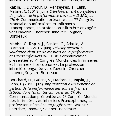
Rapin, J.,
D’Amour, D., Penseyres, T., Lehn, I.,
Mabire, C. (2018, juin).
Développement du système
de gestion de la performance des soins (SGPSI) au
e
CHUV
. Communication présentée au 7
Congrès
Mondial des Infirmières et Infirmiers
Francophones, La profession infirmière engagée
vers l’avenir : Chercher, Innover, Soigner,
Bordeaux.
Mabire, C.,
Rapin, J.,
Santos, G., Adatte, V.,
D’Amour, D. (2018, juin).
Développement et
validation d’un set de mesures de la performance
des soins infirmiers au CHUV
. Communication
e
présentée au 7
Congrès Mondial des Infirmières
et Infirmiers Francophones, La profession
infirmière engagée vers l’avenir : Chercher,
Innover, Soigner, Bordeaux.
Bouchard, D., Gallant, S., Hadorn, F.,
Rapin, J.,
Lehn, I. (2018, juin).
Implantation d’un système de
gestion de la performance des soins infirmiers
(SGPSI) dans les unités cliniques du CHUV
.
e
Communication présentée au 7
Congrès Mondial
des Infirmières et Infirmiers Francophones, La
profession infirmière engagée vers l’avenir :
Chercher, Innover, Soigner, Bordeaux.