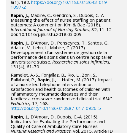
6900, Université de Montréal.
8
(1), 182.
https://doi.org/10.1186/s13643-019-
1097-2
Gendron, S., Pellet, J., Bergeron, D., Pelletier, J.,
Rapin,
Rapin, J.,
Mabire, C., Gendron, S., Dubois, C.-A.
J.
(2023, octobre).
Partage d’expériences pluralistes et
Measuring the effect of nurse staffing on patient
outcomes: A comment on Kim & Bae (2018).
échanges avec des chercheurs fondant leurs travaux sur
International Journal of Nursing Studies,
82, 11-12.
le réalisme scientifique ou le réalisme critique.
doi: 10.1016/j.ijnurstu.2018.03.009
Conférence du RRISIQ, Montréal.
Rapin, J.,
D’Amour, D., Penseyres, T., Santos, G.,
Adatte, V., Lehn, I., Mabire, C. (2017).
Développement d'un système de gestion de la
Rapin, J.
(2022, novembre).
Développement des
performance des soins dans un centre hospitalier
indicateurs de qualité des soins.
IUFRS, Université de
universitaire suisse.
Recherche en soins infirmiers,
131(4), 61-70.
Lausanne.
Ramelet, A.-S., Fonjallaz, B., Rio, L., Zoni, S.,
Rapin, J.
(2022, novembre).
Les Systèmes
Ballabeni, P.,
Rapin, J.,
… Hofer, M. (2017). Impact
of a nurse led telephone intervention on
d’Amélioration de la Performance des Soins Infirmiers
satisfaction and health outcomes of children with
(SAPSI)
. Cours SOI 6900, Université de Montréal.
inflammatory rheumatic diseases and their
families: a crossover randomized clinical trial.
BMC
Pediatrics,
17, 168.
Rapin, J.,
Pouly, A. (2022, septembre).
Leadership et de
http://doi.org/10.1186/s12887-017-0926-5
la conduite du changement.
Journée latine de
Rapin, J.,
D’Amour, D., Dubois, C.-A. (2015).
l'excellence en santé, Sion.
Indicators for Evaluating the Performance and
Quality of Care of Ambulatory Care Nurses.
Rapin, J.
(2021, novembre).
Développement des
Nursing Research and Practice,
vol. 2015, Article ID