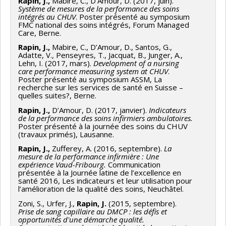
Rapin, J.,
Mabire, C., D’Amour, D. (2017, juin).
Système de mesures de la performance des soins
intégrés au CHUV
. Poster présenté au symposium
FMC national des soins intégrés, Forum Managed
Care, Berne.
Rapin, J.,
Mabire, C., D’Amour, D., Santos, G.,
Adatte, V., Penseyres, T., Jacquat, B., Junger, A.,
Lehn, I. (2017, mars).
Development of a nursing
care performance measuring system at CHUV
.
Poster présenté au symposium ASSM, La
recherche sur les services de santé en Suisse –
quelles suites?, Berne.
Rapin, J.,
D’Amour, D. (2017, janvier).
Indicateurs
de la performance des soins infirmiers ambulatoires.
Poster présenté à la journée des soins du CHUV
(travaux primés), Lausanne.
Rapin, J.,
Zufferey, A. (2016, septembre).
La
mesure de la performance infirmière : Une
expérience Vaud-Fribourg.
Communication
présentée à la Journée latine de l’excellence en
santé 2016, Les indicateurs et leur utilisation pour
l’amélioration de la qualité des soins, Neuchâtel.
Zoni, S., Urfer, J.,
Rapin, J.
(2015, septembre).
Prise de sang capillaire au DMCP : les défis et
opportunités d'une démarche qualité.