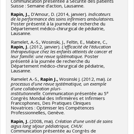
Communication présentée à Sécurité des patients
Suisse : Semaine d’action, Lausanne.
Rapin, J.,
D’Amour, D. (2014, janvier).
Indicateurs
de la performance des soins infirmiers ambulatoires.
Poster présenté à la journée de recherche du
Département médico-chirurgical de pédiatrie,
Lausanne.
Ramelet, A.-S., Wosinski, J., Feltin, E., Mabire, C.,
Rapin, J.
(2012, janvier).
L’efficacité de l’éducation
thérapeutique chez les enfants atteints de cancer et
leur famille: une revue systématique.
Poster
présenté à la journée de recherche du
Département médico-chirurgical de pédiatrie,
Lausanne.
Ramelet A.-S.,
Rapin J.,
Wosinski J. (2012, mai).
Le
processus d'une revue systématique, un exemple
d'une collaboration pluri-
e
institutionnelle
. Communication présentée au 5
Congrès Mondial des Infirmières et Infirmiers
Francophones, Des Pratiques Cliniques
Novatrices : Optimiser les Compétences
Professionnelles, Genève.
Rapin, J.
(2008, mai).
Création d’une unité de soins
aigus long séjour pédiatrique, CHUV
.
Communication présentée au Congrès de