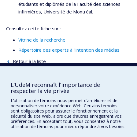
étudiants et diplômés de la Faculté des sciences
infirmières, Université de Montréal.
Consultez cette fiche sur :
Vitrine de la recherche
Répertoire des experts à l’intention des médias
Retour à la liste
L’UdeM reconnaît l’importance de
respecter la vie privée
Faculté des sciences infirmières
L’utilisation de témoins nous permet d’améliorer et de
Pavillon Marguerite-d'Youville
personnaliser votre expérience Web. Certains témoins
2375, chemin de la Côte-Sainte-Catherine
sont obligatoires pour assurer le fonctionnement et la
sécurité du site Web, alors que d’autres enregistrent vos
Montréal (Québec) H3T 1A8
préférences. En acceptant tout, vous consentez à notre
utilisation de témoins pour mieux répondre à vos besoins.
Lien Google Maps
Nous joindre