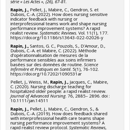
série « Les Actes », (26), 67-81.
Hospital
. Journée latine d’excellence en santé,
* Direction d’étudiant.e.s au certificat ou diploma of
Chuv Magazine (2012, février).
L’enfant à l’hôpital.
Rapin, J.,
Pellet, J., Mabire, C., Gendron, S. et
Neuchâtel.
advanced studies Sécurité
CHUV, Lausanne.
Dubois, C.-A. (2022). How does nursing sensitive
indicator feedback with nursing or
Edwards, D., McArthur, A., Parisod, H.,
Rapin, J
. (2024,
2024. Rocha Do Carmo Leal Susana.
Mise en place d’un
Planète Santé (2011, décembre).
Un nuage de lait
interprofessional teams work and shape nursing
performance improvement systems? A rapid
avril).
JBI model contribution to sustainable EBH: How do
système d’identitovigilance dans le Service de Radio-
dans l’hôpital
.
https://www.planetesante.ch/
realist review.
Systematic Reviews.
Vol. 11(1), 177.
EBH inform the stakeholders, the decision makers, and
oncologie au CHUV.
Travail de CAS. UNIL-UNIGE.
https://doi.org/10.1186/s13643-022-02026-y
24heures (2010, février).
École installée en plein cœur
the governmental institutions?
Table ronde, European
Rapin, J.,
Santos, G. C., Pouzols, S., D’Amour, D.,
2023. Pierre-Emmanuel Garnaud.
Quand est-il de la
de l’hôpital !
https://www.24heures.ch/
Dubois, C.-A. et Mabire, C. (2022). Méthode
symposium Joanna Briggs Institute, Lausanne.
« just culture » chez SK Ambulances
? Travail de CAS.
d’opérationnalisation de mesures de la
Chuv Magazine (2009, septembre).
Dossier: soignant-
performance sensibles aux soins infirmiers
Rapin, J.
(2023, novembre).
Le réalisme critique.
Cours
UNIL-UNIGE.
basées sur des données de routine.
Science
patient - un duo contre la douleur.
CHUV, Lausanne.
SOI 7000, Université de Montréal.
Infirmière et Pratiques en Santé
. 5(1), 76-102.
2022. Esposito Aurélie.
Projet d’amélioration des
https://doi.org/10.7202/1090531ar
Rapin, J.
(2023, octobre).
Climat travail et Magnet
transmissions orales.
Travail de DAS. UNIL-UNIGE.
Pellet, J., Weiss, M.,
Rapin, J.,
Jacques, C., Mabire,
C. (2020). Nursing discharge teaching for
Hospital.
IUFRS, Université de Lausanne.
hospitalized older people: a rapid realist review.
Journal of Advanced Nursing
. 76, 2885– 2896. doi :
Rapin, J.
(2023, octobre).
Gestion du temps et Gestion
10.1111/jan.14511
de conflit
. IUFRS, Université de Lausanne.
Rapin, J.,
Pellet, J., Mabire, C., Gendron, S., &
Dubois, C.-A. (2019). How does feedback shared
Rapin, J.
(2023, octobre).
Les Systèmes d’Amélioration
with interprofessional health care teams shape
nursing performance improvement systems? A
de la Performance des Soins Infirmiers (SAPSI)
. Cours SOI
rapid realist review protocol.
Systematic Reviews
,