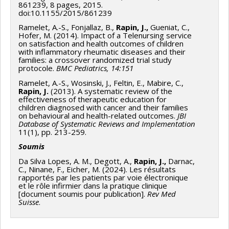
861239, 8 pages, 2015.
indicateurs de qualité des soins.
IUFRS, Université de
doi:10.1155/2015/861239
Lausanne.
Ramelet, A.-S., Fonjallaz, B.,
Rapin, J.,
Gueniat, C.,
Hofer, M. (2014). Impact of a Telenursing service
Rapin, J.
(2021, novembre).
Les Systèmes
on satisfaction and health outcomes of children
with inflammatory rheumatic diseases and their
d’Amélioration de la Performance des Soins Infirmiers
families: a crossover randomized trial study
(SAPSI)
. Cours SOI 6900, Université de Montréal.
protocole.
BMC Pediatrics, 14:151
Ramelet, A.-S., Wosinski, J., Feltin, E., Mabire, C.,
Rapin, J.
(2021, novembre).
Le réalisme critique.
Cours
Rapin, J.
(2013). A systematic review of the
SOI 7000, Université de Montréal.
effectiveness of therapeutic education for
children diagnosed with cancer and their families
on behavioural and health-related outcomes.
JBI
Rapin, J.
(2021, octobre).
Les revues réalistes.
Cours
Database of Systematic Reviews and Implementation
SOI 7003, Université de Montréal.
11(1), pp. 213-259.
Soumis
Rapin, J.
(2021, mai).
Performance des services
Da Silva Lopes, A. M., Degott, A.,
Rapin, J.,
Darnac,
infirmiers.
HESAV, Haute École Spécialisée de Suisse
C., Ninane, F., Eicher, M. (2024). Les résultats
occidentale.
rapportés par les patients par voie électronique
et le rôle infirmier dans la pratique clinique
Rapin, J.
(2021, avril).
Développement et interprétation
[document soumis pour publication].
Rev Med
Suisse
.
des indicateurs de qualité des soins.
IUFRS, Université
de Lausanne.