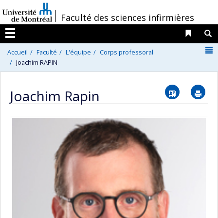
Passer
/
Faculté des sciences infirmières
au
contenu
Liens 
R
Menu
N
Accueil
Faculté
L'équipe
Corps professoral
Joachim RAPIN
Vcard
Im
Joachim Rapin