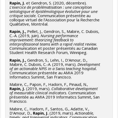
Rapin, J.
(2019, novembre).
Le réalisme critique.
Cours
Rapin, J.
et Gendron, S. (2020, décembre).
L’exercice de problématisation : une conception
SOI 7000, Université de Montréal.
ontologique et épistémologique évolutive pour une
critique sociale.
Communication présentée au
Rapin, J.
(2018, novembre).
Des Systèmes de Gestion de
colloque virtuel de l’Association pour la Recherche
Qualitative, Montréal.
la Performance des Soins Infirmiers (SGPSI) pour
Rapin, J.,
Pellet, J., Gendron, S., Mabire, C. Dubois,
améliorer la qualité des soins infirmiers et la sécurité des
C.-A. (2019, juin).
Nursing performance
patients
. Cours SOI 6900, Université de Montréal.
improvement: theorizing feedback to
interprofessional teams with a rapid realist review.
R
Communication et poster présentés au Canadian
Student Health Research Forum, Winnipeg.
Rapin, J.,
Gendron, S., Lehn, I., D’Amour, D.,
Mabire, C. Dubois, C.-A. (2019, mars).
Development
of an actionable NPIS in a Swiss teaching hospital.
Communication présentée au AMIA 2019
Informatics Summit, San Francisco.
Mabire, C., Papon, F., Hadorn, F., Pinaud, N.,
Rapin, J.
(2019, mars).
Collaborative development
of measurable clinical indicators.
Communication
présentée au AMIA 2019 Informatics Summit, San
Francisco.
Mabire, C., Hadorn, F., Santos, G., Adatte, V.,
D’Amour, D.,
Rapin, J.
(2019, mars).
Actionable,
timely, and transversal indicators.
Communication