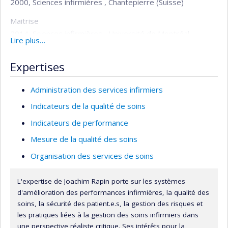
2000, Sciences infirmières , Chantepierre (Suisse)
Maitrise
2014, Sciences infirmières , Université de Montréal
Lire plus…
(Canada)
Expertises
Doctorat
2024 , Sciences infirmières , Université de Montréal
Administration des services infirmiers
(Canada)
Indicateurs de la qualité de soins
Indicateurs de performance
Mesure de la qualité des soins
Organisation des services de soins
L'expertise de Joachim Rapin porte sur les systèmes
d'amélioration des performances infirmières, la qualité des
soins, la sécurité des patient.e.s, la gestion des risques et
les pratiques liées à la gestion des soins infirmiers dans
une perspective réaliste critique. Ses intérêts pour la