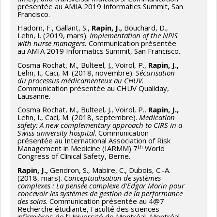
présentée au AMIA 2019 Informatics Summit, San
Francisco.
Hadorn, F., Gallant, S.,
Rapin, J.,
Bouchard, D.,
Lehn, I. (2019, mars).
Implementation of the NPIS
with nurse managers.
Communication présentée
au AMIA 2019 Informatics Summit, San Francisco.
Cosma Rochat, M., Bulteel, J., Voirol, P.,
Rapin, J.,
Lehn, I., Caci, M. (2018, novembre).
Sécurisation
du processus médicamenteux au CHUV
.
Communication présentée au CHUV Qualiday,
Lausanne.
Cosma Rochat, M., Bulteel, J., Voirol, P.,
Rapin, J.,
Lehn, I., Caci, M. (2018, septembre).
Medication
safety: A new complementary approach to CIRS in a
Swiss university hospital
. Communication
présentée au International Association of Risk
th
Management in Medicine (IARMM) 7
World
Congress of Clinical Safety, Berne.
Rapin, J.,
Gendron, S., Mabire, C., Dubois, C.-A.
(2018, mars).
Conceptualisation de systèmes
complexes : La pensée complexe d’Edgar Morin pour
concevoir les systèmes de gestion de la performance
des soins
. Communication présentée au 4@7
Recherche étudiante, Faculté des sciences
infirmières de l’Université de Montréal, Montréal.