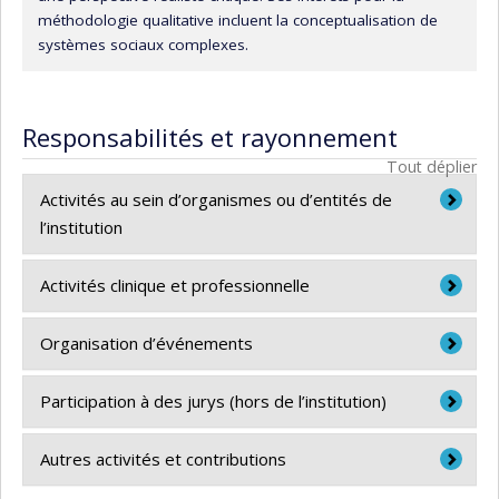
méthodologie qualitative incluent la conceptualisation de
systèmes sociaux complexes.
Responsabilités et rayonnement
Tout déplier
Activités au sein d’organismes ou d’entités de
l’institution
*Membre commission promotion hospitalière, CHUV
Activités clinique et professionnelle
(Suisse)
Adjoint à la Direction des soins
Organisation d’événements
*Commission de sélection pour poste académique,
CHUV (Suisse)
2015- […] Direction des
* Conférencier invité
Participation à des jurys (hors de l’institution)
soins
2024. Membre de la commission. Maitre
CHUV
Rapin, J.
(2025, novembre).
La Commission Fédérale
d’enseignement et de recherche 1 (MER1) pour le
e
2025. Mittaz Charlotte 2
cycle. IUFRS.
Autres activités et contributions
pour la Qualité
. Espace compétences, Cully.
déploiement du MSc IPS. IUFRS, Lausanne.
Infirmier chef de service ad intérim (pandémie
Président du Jury.