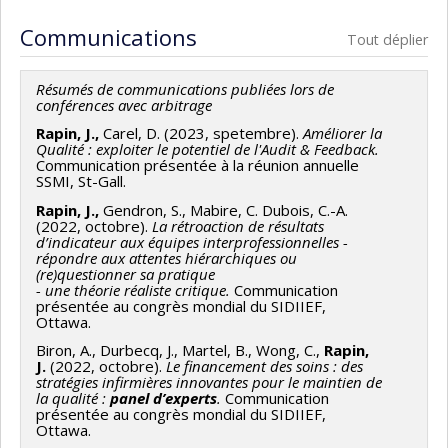
Rapin, J.
(2021, janvier).
Performance des services
Communications
Tout déplier
Infirmiers historique et enjeux
une perspective réaliste critique.
Colloque du DESS,
Résumés de communications publiées lors de
Unisanté Lausanne.
conférences avec arbitrage
Rapin, J.
(2020, novembre).
Des Systèmes de Gestion de
Rapin, J.,
Carel, D. (2023, spetembre).
Améliorer la
Qualité : exploiter le potentiel de l'Audit & Feedback.
la Performance des Soins Infirmiers (SGPSI) pour
Communication présentée à la réunion annuelle
améliorer la qualité des soins infirmiers et la sécurité des
SSMI, St-Gall.
patients
. Cours SOI 6900, Université de Montréal.
Rapin, J.,
Gendron, S., Mabire, C. Dubois, C.-A.
(2022, octobre).
La rétroaction de résultats
d’indicateur aux équipes interprofessionnelles -
Rapin, J.
(2020, novembre).
Le réalisme critique.
Cours
répondre aux attentes hiérarchiques ou
SOI 7000, Université de Montréal.
(re)questionner sa pratique
- une théorie réaliste critique.
Communication
Rapin, J.
(2020, octobre).
Les revues réalistes.
Cours
présentée au congrès mondial du SIDIIEF,
Ottawa.
SOI 7003, Université de Montréal.
Biron, A., Durbecq, J., Martel, B., Wong, C.,
Rapin,
J.
(2022, octobre).
Le financement des soins : des
Rapin, J.
(2020, juin).
Développement et interprétation
stratégies infirmières innovantes pour le maintien de
des indicateurs de qualité des soins
. IUFRS, Université
la qualité :
panel d’experts
.
Communication
présentée au congrès mondial du SIDIIEF,
de Lausanne.
Ottawa.