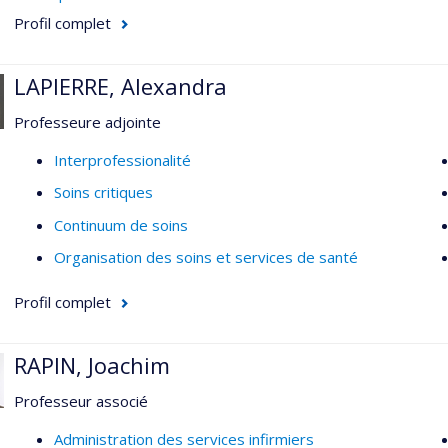
conditions de pratique des IPS en partenariat avec différents
Profil complet
Cliniques IPS
LAPIERRE, Alexandra
Soins de première ligne
Modèles organisationnels en première ligne
Professeure adjointe
Role des infirmières en première ligne
Interprofessionalité
Infirmières praticiennes spécialisées
Soins critiques
Qualité des soins
Continuum de soins
Indicateurs de qualité
Organisation des soins et services de santé
Profil complet
RAPIN, Joachim
Professeur associé
Administration des services infirmiers