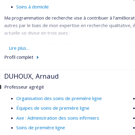
Soins à domicile
Ma programmation de recherche vise à contribuer à l’amélioration
autres par le biais de mon expertise en recherche qualitative,
actuelle se divise en trois axes :
1)
La formation interdisciplinaire.
Les SPFV étant de nature in
Lire plus…
l’ensemble de l’équipe travaillant auprès des personnes soign
Profil complet
soignants, il importe également de former les gestionnaires qui
dans l’intégration des SPFV et de mettre en place des environne
les personnes soignées, leurs proches et les soignants. Mes p
DUHOUX, Arnaud
formation adaptées aux besoins et attentes des intervenants d
Professeur agrégé
professionnels de la santé, gestionnaires) et d’en évaluer les
Organisation des soins de première ligne
2)
La sensibilisation de la population.
Pour améliorer l’accès
Équipes de soins de première ligne
responsabiliser la population aux phénomènes du mourir, de la 
projets visent ainsi le développement des connaissances et d’in
Axe : Administration des soins infirmiers
population, notamment chez les jeunes des milieux scolaires, n
Soins de première ligne
proches aidantes représentent la pierre angulaire des SPFV, et 