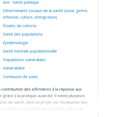
Axe : Santé publique
ation. Mes projets visent ainsi à identifier les
leur expérience de proche aidance, allant de la
Déterminants sociaux de la santé (sexe, genre,
t le développement de services de soutien adaptés à
ethnicité, culture, immigration)
Études de cohorte
ins de fin de vie soutient que chaque Québécois et
Santé des populations
 le milieu dans lequel il se trouve. Néanmoins, le
Épidémiologie
 à ces soins diffère selon l’âge, le sexe, la région
Santé mentale populationnelle
e. Par ailleurs, l’augmentation importante des
e s’intéresser à l’accès à l’ensemble des SPFV. La
Populations vulnérables
 organisationnelles et cliniques modifiant
Vulnérabilité
CHSLD, RPA, etc.). Mes projets visent ainsi à évaluer
Continuum de soins
s sur le vécu de la fin de vie.
ontribution des infirmières à la réponse aux
r grâce à la pratique avancée. Il mène plusieurs
ices de santé, dont un projet sur l’évaluation des
expertise en évalution de la qualité grâce à la
de recherche. Il s'intéresse également aux