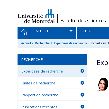
Passer
au
contenu
/
Faculté des sciences 
Navigation
ACCUEIL
FACULTÉ
ÉTUDES
principale
Accueil
Recherche
Expertises de recherche
Experts en : 
RECHERCHE
Expe
Expertises de recherche
Unités de recherche
Rapport de recherche
Publications récentes