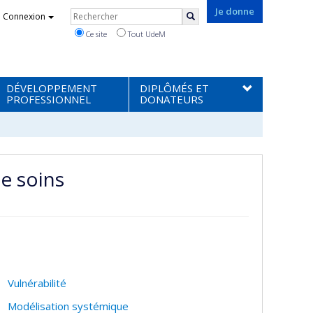
Rechercher
Je donne
Connexion
Rechercher
Ce site
Tout UdeM
DÉVELOPPEMENT
DIPLÔMÉS ET
PROFESSIONNEL
DONATEURS
de soins
Vulnérabilité
Modélisation systémique