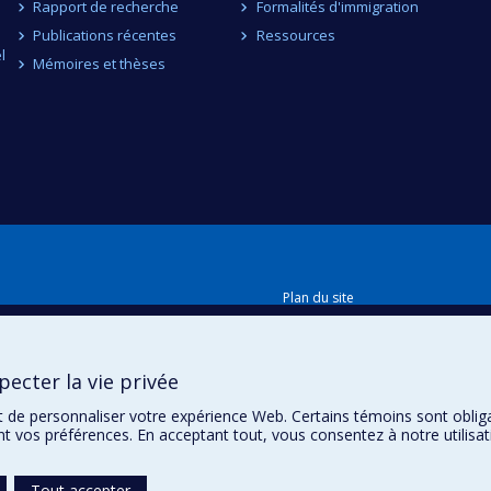
Rapport de recherche
Formalités d'immigration
Publications récentes
Ressources
l
Mémoires et thèses
Plan du site
Accessibilité
ecter la vie privée
t de personnaliser votre expérience Web. Certains témoins sont oblig
ent vos préférences. En acceptant tout, vous consentez à notre utili
Tout accepter