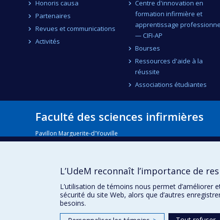
Honoris causa
Centre d'innovation en
formation infirmière et
Partenaires
apprentissage professionne
Revues et communications
— CIFI-AP
Activités
Bourses
Ressources d'aide à la
réussite
Associations étudiantes
Faculté des sciences infirmières
Pavillon Marguerite-d'Youville
2375, chemin de la Côte-Sainte-Catherine
Montréal (Québec) H3T 1A8
Lien Google Maps
L’UdeM reconnaît l’importance de resp
Nous joindre
L’utilisation de témoins nous permet d’améliorer e
sécurité du site Web, alors que d’autres enregistr
besoins.
Tout refuser