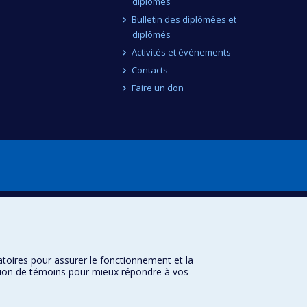
diplômés
Bulletin des diplômées et
diplômés
Activités et événements
Contacts
Faire un don
atoires pour assurer le fonctionnement et la
sation de témoins pour mieux répondre à vos