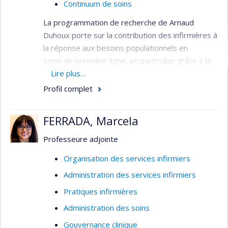
Continuum de soins
La programmation de recherche de Arnaud
Duhoux porte sur la contribution des infirmières à
la réponse aux besoins populationnels en
soins de première ligne, en particulier grâce à la
pratique avancée. Il mène plusieurs projets sur le
Lire plus…
sujet, dans le domaine de l’organisation des
Profil complet
services de santé, dont un projet sur l’évaluation
des premières « cliniques IPS » implantées au
FERRADA, Marcela
Québec en 2022. Son expertise en évalution de la
qualité grâce à la mesure d'indicateurs est mise à
Professeure adjointe
profit dans plusieurs projets de recherche. Il
Organisation des services infirmiers
s'intéresse également aux conditions de pratique
Administration des services infirmiers
des IPS en partenariat avec différents acteurs du
système de santé.
Pratiques infirmières
Cliniques IPS
Administration des soins
Soins de première ligne
Gouvernance clinique