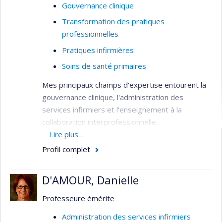
Gouvernance clinique
Transformation des pratiques
professionnelles
Pratiques infirmières
Soins de santé primaires
Mes principaux champs d'expertise entourent la
gouvernance clinique, l'administration des
services infirmiers et l'enseignement à la
collaboration interprofessionnelle.
Lire plus…
Sujets de recherche:
Profil complet
Organisation des soins de santé
Pratiques professionnelles
D'AMOUR, Danielle
Soins infirmiers
Professeure émérite
Champs d'application:
Gestion du
système de santé
Administration des services infirmiers