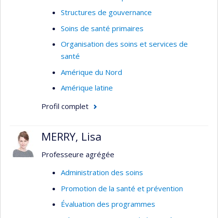
Modèles organisationnels en première ligne
Structures de gouvernance
Role des infirmières en première ligne
Soins de santé primaires
Infirmières praticiennes spécialisées
Organisation des soins et services de
santé
Qualité des soins
Amérique du Nord
Indicateurs de qualité
Amérique latine
Profil complet
MERRY, Lisa
Professeure agrégée
Administration des soins
Promotion de la santé et prévention
Évaluation des programmes