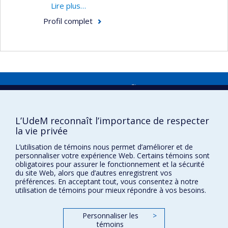
Lire plus…
migrantes avec enfants maintiennent avec
Profil complet
leur pays d’origine; et
déterminer comment les soins et
programmes qui appuient des familles
migrantes avec enfants, peuvent être
adapté pour mieux répondre aux
Faculté des sciences infirmières
expériences et contextes transnationaux
de ces familles.
Pavillon Marguerite-d'Youville
2375, chemin de la Côte-Sainte-Catherine
L’UdeM reconnaît l’importance de respecter
Montréal (Québec) H3T 1A8
la vie privée
Lien Google Maps
L’utilisation de témoins nous permet d’améliorer et de
personnaliser votre expérience Web. Certains témoins sont
Nous joindre
obligatoires pour assurer le fonctionnement et la sécurité
du site Web, alors que d’autres enregistrent vos
Plan du site
préférences. En acceptant tout, vous consentez à notre
utilisation de témoins pour mieux répondre à vos besoins.
Accessibilité
Personnaliser les
>
témoins