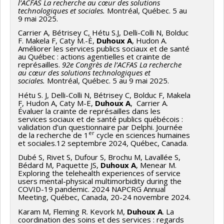
l’ACFAS La recherche au cœur des solutions
technologiques et sociales.
Montréal, Québec. 5 au
9 mai 2025.
Carrier A, Bétrisey C, Hétu S.J, Delli-Colli N, Bolduc
F. Makela F, Caty M.-È,
Duhoux A
, Hudon A.
Améliorer les services publics sociaux et de santé
au Québec : actions agentielles et crainte de
représailles.
92e Congrès de l’ACFAS La recherche
au cœur des solutions technologiques et
sociales.
Montréal, Québec. 5 au 9 mai 2025.
Hétu S. J, Delli-Colli N, Bétrisey C, Bolduc F, Makela
F, Hudon A, Caty M-E,
Duhoux A
, Carrier A.
Évaluer la crainte de représailles dans les
services sociaux et de santé publics québécois :
validation d’un questionnaire par Delphi. Journée
er
de la recherche de 1
cycle en sciences humaines
et sociales.12 septembre 2024, Québec, Canada.
Dubé S, Rivet S, Dufour S, Brochu M, Lavallée S,
Bédard M, Paquette JS,
Duhoux A
, Menear M.
Exploring the telehealth experiences of service
users mental-physical multimorbidity during the
COVID-19 pandemic. 2024 NAPCRG Annual
Meeting, Québec, Canada, 20-24 novembre 2024.
Karam M, Fleming R. Kevork M,
Duhoux A
. La
coordination des soins et des services : regards