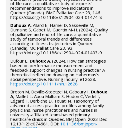
of-life care: a qualitative study of experts’
recommendations to improve indicators in
Quebec (Canada). BMC Palliative Care 23, 146.
https://doi.org/10.1186/s12904-024-01474-8
Duhoux A
, Allard E, Hamel D, Sasseville M,
Dumaine S, Gabet M, Guertin M-H. (2024). Quality
of palliative and end-of-life care: a quantitative
study of temporal trends and differences
according to illness trajectories in Quebec
(Canada). MC Palliat Care 23, 93.
https://doi.org/10.1186/s12904-024-01403-9
Dufour E
, Duhoux A
. (2024). How can strategies
based on performance measurement and
feedback support changes in nursing practice? A
theoretical reflection drawing on Habermas’s
social perspective. Nursing Inquiry; e12628.
https://doi.org/10.1111/nin.12628
Breton M, Deville-Stoetzel N, Gaboury I,
Duhoux
A
, Maillet L, Abou Malham S, Hudon C, Vedel I,
Légaré F, Berbiche D, Touati N. Taxonomy of
advanced access practice profiles among family
physicians, nurse practitioners and nurses in
university-affiliated team-based primary
healthcare clinics in Quebec. BMJ Open. 2023 Dec
12;13(12):e074681. DOI:
10.1136/bmjopen-