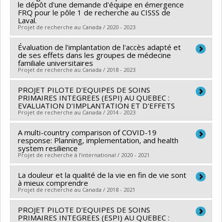
Co-chercheurs :
Jean-Louis Denis
,
Arnaud Duhoux
le dépôt d'une demande d'équipe en émergence
en santé du Canada
FRQ pour le pôle 1 de recherche au CISSS de
Sources de financement :
MSSS/Ministère de la Santé
Laval.
Programmes de subvention :
PVXXXXXX-(PJT)
et des Services sociaux
Projet de recherche au Canada / 2020 - 2023
Subvention Projet
Programmes de subvention :
Évaluation de l'implantation de l'accès adapté et
Sources de financement :
Centre de santé et de
de ses effets dans les groupes de médecine
services sociaux de Laval
familiale universitaires
Projet de recherche au Canada / 2018 - 2023
Programmes de subvention :
PROJET PILOTE D'EQUIPES DE SOINS
Chercheur principal :
Mylaine Breton
PRIMAIRES INTEGREES (ESPI) AU QUEBEC :
Co-chercheurs :
Marie-Thérèse Lussier
,
Arnaud
EVALUATION D'IMPLANTATION ET D'EFFETS
Projet de recherche au Canada / 2014 - 2023
Duhoux
Sources de financement :
IRSC/Instituts de recherche
A multi-country comparison of COVID-19
Chercheur principal :
Arnaud Duhoux
,
Damien
en santé du Canada
response: Planning, implementation, and health
Contandriopoulos
system resilience
Programmes de subvention :
Projet de recherche à l’international / 2020 - 2021
Co-chercheurs :
Jacinthe Pepin
,
Jean-Pierre Bonin
,
Caroline Larue
,
Carl Ardy Dubois
,
Francine Girard
,
La douleur et la qualité de la vie en fin de vie sont
Chercheur principal :
Valéry Ridde
,
Kate Zinszer
,
Roxane Borgès Da Silva
à mieux comprendre
,
Isabelle Brault
,
Luc Mathieu
Caroline Quach-Thanh
Projet de recherche au Canada / 2018 - 2021
,
Emmanuelle Jean
,
Lily Lessard
,
Clémence Dallaire
,
Co-chercheurs :
Christian Dagenais
,
Arnaud Duhoux
,
Bernard Roy
,
Maxime Amar
PROJET PILOTE D'EQUIPES DE SOINS
Chercheur principal :
Arnaud Duhoux
Patrick Cloos
,
Pierre-Marie David
,
Emmanuel Bonnet
PRIMAIRES INTEGREES (ESPI) AU QUEBEC :
Sources de financement :
IRSC/Instituts de recherche