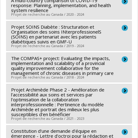
A multi-country comparison of COVID-19
Chercheur principal :
Marlène Karam
en santé du Canada
response: Planning, implementation, and health
Co-chercheurs :
Arnaud Duhoux
,
Maud-Christine
system resilience
Programmes de subvention :
PVXXXXXX-(PJT)
Projet de recherche au Canada / 2020 - 2024
Chouinard
Subvention Projet
Sources de financement :
CRSH/Conseil de recherches
Projet SOINS Diabète : Structuration et
Chercheur principal :
Kate Zinszer
en sciences humaines du Canada
Organisation des soins INterprofessionelS
Co-chercheurs :
Christian Dagenais
,
Arnaud Duhoux
,
(SOINS) en partenariat avec les patients
Programmes de subvention :
PVXXXXXX-Subvention
diabétiques suivis en GMF-U
Pierre-Marie David
,
Bouchra Nasri
,
Lara Gautier
,
Projet de recherche au Canada / 2019 - 2024
d'engagement partenarial
Emmanuel Bonnet
,
Fanny Chabrol
,
Maureen Anderson
,
The COMPAS+ project: Evaluating the impacts,
Jose Macedo
,
Sydia Rosana de Araujo Oliveira
,
Chercheur principal :
Géraldine Layani
,
Brigitte Vachon
implementation and scalability of a provincial
Valéry Ridde
,
Arnaud Duhoux
quality improvement collaborative for the
management of chronic diseases in primary care
Sources de financement :
IRSC/Instituts de recherche
Co-chercheurs :
Marie-Thérèse Lussier
,
Janusz
Projet de recherche au Canada / 2018 - 2024
en santé du Canada
Kaczorowski
,
Marie-Claude Vanier
,
Isabelle Brault
,
Programmes de subvention :
PVXX5647-(MOP)
Isabel Rodrigues
Projet Archimède Phase 2 - Amélioration de
,
Aude Motulsky
,
Pierre-Marie David
Chercheur principal :
Brigitte Vachon
l'accessibilité aux soins et services par
Subvention de fonctionnement incluant les
Co-chercheurs :
Jean-Louis Denis
,
Marie-Thérèse
l'optimisation de la collaboration
subventions de fonctionnement programmatiques
interprofessionnelle : Pertinence du modèle
Lussier
,
Marie-Pascale Pomey
,
Janusz Kaczorowski
,
Archimède et portrait des milieux les plus
(général)
Arnaud Duhoux
,
Mylaine Breton
,
Isabelle Gaboury
,
susceptibles d'en bénéficier
Projet de recherche au Canada / 2021 - 2023
France Légaré
,
Pierre Pluye
,
David L. Buckeridge
,
Matthew Menear
Constitution d'une demande d'équipe en
Chercheur principal :
Nancy Côté
émergence - Lettre d'octroi pour la rédaction et
Sources de financement :
IRSC/Instituts de recherche