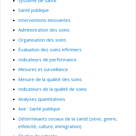
Système de santé
reconnaissent la contribution d’étudiants à la
Santé publique
recherche en santé des populations.
Interventions innovantes
Mention spéciale du jury des 10èmes Journées
Administration des soins
Annuelles de Santé Publique, Institut National de
Santé Publique du Québec (2006)
Organisation des soins
Inscription sur la liste d’honneur du doyen, mémoire
Évaluation des soins infirmiers
de maîtrise en santé communautaire, Université de
Indicateurs de performance
Montréal (2006)
Mesures et surveillance
Prix d’excellence en vulgarisation scientifique du
Mesure de la qualité des soins
FICSUM, Université de Montréal (2006) Ce prix est
Indicateurs de la qualité de soins
octroyé au meilleur texte de l’ensemble des
publications de la revue Dire.
Analyses quantitatives
Axe : Santé publique
Déterminants sociaux de la santé (sexe, genre,
ethnicité, culture, immigration)