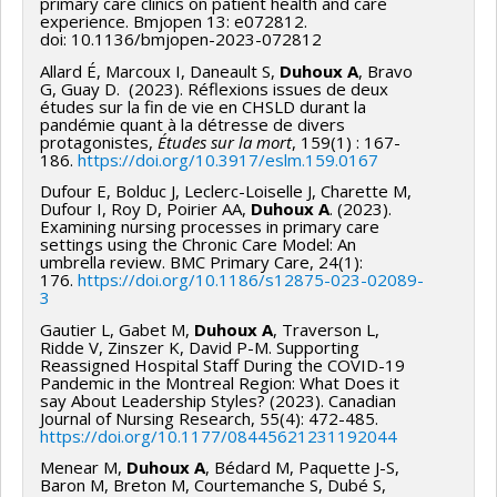
primary care clinics on patient health and care
experience. Bmjopen 13: e072812.
doi: 10.1136/bmjopen-2023-072812
Allard É, Marcoux I, Daneault S,
Duhoux A
, Bravo
G, Guay D. (2023). Réflexions issues de deux
études sur la fin de vie en CHSLD durant la
pandémie quant à la détresse de divers
protagonistes,
Études sur la mort
, 159(1) : 167-
186.
https://doi.org/10.3917/eslm.159.0167
Dufour E, Bolduc J, Leclerc-Loiselle J, Charette M,
Dufour I, Roy D, Poirier AA,
Duhoux A
. (2023).
Examining nursing processes in primary care
settings using the Chronic Care Model: An
umbrella review. BMC Primary Care, 24(1):
176.
https://doi.org/10.1186/s12875-023-02089-
3
Gautier L, Gabet M,
Duhoux A
, Traverson L,
Ridde V, Zinszer K, David P-M. Supporting
Reassigned Hospital Staff During the COVID-19
Pandemic in the Montreal Region: What Does it
say About Leadership Styles? (2023). Canadian
Journal of Nursing Research, 55(4): 472-485.
https://doi.org/10.1177/08445621231192044
Menear M,
Duhoux A
, Bédard M, Paquette J-S,
Baron M, Breton M, Courtemanche S, Dubé S,