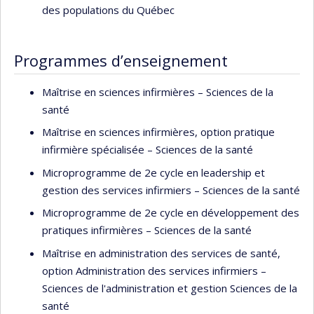
des populations du Québec
sciences infirmières en soins primaires. Il s'intéresse
maintenant principalement à la contribution infirmière à la
réponse aux besoins populationnels en soins de première
Programmes d’enseignement
ligne.
M. Duhoux a débuté sa carrière de professeur à la Faculté
Maîtrise en sciences infirmières – Sciences de la
des sciences infirmières au rang de chargé
santé
d’enseignement en juin 2012. Sa thèse en santé publique
Maîtrise en sciences infirmières, option pratique
soutenue avec succès (mention Excellence) en août 2013
infirmière spécialisée – Sciences de la santé
portait sur la qualité des soins de première ligne pour les
Microprogramme de 2e cycle en leadership et
personnes dépressives souffrant de dépression majeure
gestion des services infirmiers – Sciences de la santé
(Université de Montréal, option épidémiologie). M. Duhoux
Microprogramme de 2e cycle en développement des
a été nommé professeur au rang d’adjoint en novembre
pratiques infirmières – Sciences de la santé
2013, puis professeur agrégé en 2020. Il enseigne le
leadership au premier cycle et la mesure et l'amélioration
Maîtrise en administration des services de santé,
de la qualité des soins et services aux cycles supérieurs.
option Administration des services infirmiers –
Sciences de l'administration et gestion Sciences de la
Prix et distinctions
santé