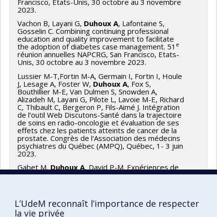
Francisco, États-Unis, 30 octobre au 3 novembre
2023.
Vachon B, Layani G,
Duhoux A
, Lafontaine S,
Gosselin C. Combining continuing professional
education and quality improvement to facilitate
e
the adoption of diabetes case management. 51
réunion annuelles NAPCRG, San Francisco, Etats-
Unis, 30 octobre au 3 novembre 2023.
Lussier M-T,Fortin M-A, Germain I, Fortin I, Houle
J, Lesage A, Foster W,
Duhoux A
, Fox S,
Bouthillier M-E, Van Dulmen S, Snowden A,
Alizadeh M, Layani G, Pilote L, Lavoie M-E, Richard
C, Thibault C, Bergeron P, Fils-Aimé J. Intégration
de l’outil Web Discutons-Santé dans la trajectoire
de soins en radio-oncologie et évaluation de ses
effets chez les patients atteints de cancer de la
prostate. Congrès de l'Association des médecins
psychiatres du Québec (AMPQ), Québec, 1- 3 juin
2023.
Gabet M,
Duhoux A
, David P-M. Expériences de
gouvernance collaborative au CISSS Laval pendant
e
la pandémie de COVID-19 : un projet pilote. 90
Congrès de l’ACFAS, Montréal, 11 mai 2023.
L’UdeM reconnaît l’importance de respecter
Layani G, Vachon B,
Duhoux A
, Bihan H, Gosselin
C, Pierre M, Lussier MT, Brault I, Vanier MC,
la vie privée