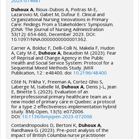
2023-074681
Duhoux A
, Rioux-Dubois A, Poitras M-E,
Lazarovici M, Gabet M, Dufour E. Clinical and
Organizational Nursing Innovations in Primary
Care: Findings From a Stakeholders' Symposium.
JONA: The Journal of Nursing Administration
53(12): 654-660, December 2023. DOI:
10.1097/NNA.0000000000001362.
Carrier A, Bolduc F, Delli-Colli N, Makela F, Hudon
A, Caty M-E,
Duhoux A
, Beaudoin M. (2023). Fear
of Reprisal and Change Agency in the Public
Health and Social Service System: Protocol for a
Sequential Mixed Methods Study. JMIR
Publication, 12 : e48400. doi:
10.2196/48400
Côté N, Frikha Y, Freeman A, Cortez Ghio S,
Laberge M, Isabelle M,
Duhoux A
, Denis J-L, Jean
E, Binette S. (2023). Evaluation of an
interprofessional primary healthcare team as a
new model of primary care in Quebec: a protocol
for a type 2 effectiveness-implementation hybrid
study. BMJ-Open, 13(5): e072006.
DOI:
10.1136/bmjopen-2023-072006
Contandriopoulos D, Bertoni K,
Duhoux A
,
Randhawa G. (2023). Pre–post analysis of the
impact of British Columbia nurse practitioner