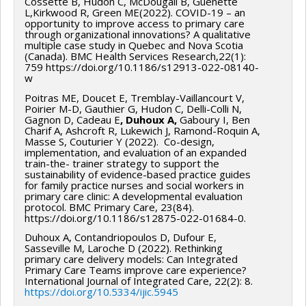
Cossette B, Hudon C, McDougall B, Guénette
L,Kirkwood R, Green ME(2022). COVID-19 – an
opportunity to improve access to primary care
through organizational innovations? A qualitative
multiple case study in Quebec and Nova Scotia
(Canada). BMC Health Services Research,22(1):
759 https://doi.org/10.1186/s12913-022-08140-
w
Poitras ME, Doucet E, Tremblay-Vaillancourt V,
Poirier M-D, Gauthier G, Hudon C, Delli-Colli N,
Gagnon D, Cadeau E
, Duhoux A,
Gaboury I, Ben
Charif A, Ashcroft R, Lukewich J, Ramond-Roquin A,
Masse S, Couturier Y (2022). Co-design,
implementation, and evaluation of an expanded
train-the- trainer strategy to support the
sustainability of evidence-based practice guides
for family practice nurses and social workers in
primary care clinic: A developmental evaluation
protocol. BMC Primary Care, 23(84).
https://doi.org/10.1186/s12875-022-01684-0.
Duhoux A, Contandriopoulos D, Dufour E,
Sasseville M, Laroche D (2022). Rethinking
primary care delivery models: Can Integrated
Primary Care Teams improve care experience?
International Journal of Integrated Care, 22(2): 8.
https://doi.org/10.5334/ijic.5945