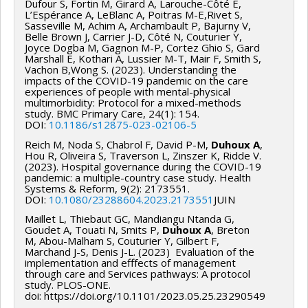
Dufour S, Fortin M, Girard A, Larouche-Côté E,
L’Espérance A, LeBlanc A, Poitras M-E,Rivet S,
Sasseville M, Achim A, Archambault P, Bajurny V,
Belle Brown J, Carrier J-D, Côté N, Couturier Y,
Joyce Dogba M, Gagnon M-P, Cortez Ghio S, Gard
Marshall E, Kothari A, Lussier M-T, Mair F, Smith S,
Vachon B,Wong S. (2023). Understanding the
impacts of the COVID-19 pandemic on the care
experiences of people with mental-physical
multimorbidity: Protocol for a mixed-methods
study. BMC Primary Care, 24(1): 154.
DOI:
10.1186/s12875-023-02106-5
Reich M, Noda S, Chabrol F, David P-M,
Duhoux A
,
Hou R, Oliveira S, Traverson L, Zinszer K, Ridde V.
(2023). Hospital governance during the COVID-19
pandemic: a multiple-country case study. Health
Systems & Reform, 9(2): 2173551.
DOI:
10.1080/23288604.2023.2173551
JUIN
Maillet L, Thiebaut GC, Mandiangu Ntanda G,
Goudet A, Touati N, Smits P,
Duhoux A
, Breton
M, Abou-Malham S, Couturier Y, Gilbert F,
Marchand J-S, Denis J-L. (2023) Evaluation of the
implementation and efffects of management
through care and Services pathways: A protocol
study. PLOS-ONE.
doi: https://doi.org/10.1101/2023.05.25.23290549