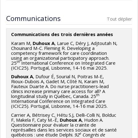
Communications
Tout déplier
Communications des trois dernières années
Karam M,
Duhoux A
, Larue C, Déry J, Adjtoutah N,
Chouinard M-C. Fleming R. Developing a
competency framework for care coordination
using an organizational participatory approach.
th
25
International Conference on Integrated Care
(ICIC25). Portugal, Lisbonne, 14-16 mai 2025.
Duhoux A
, Dufour É, Sourial N, Poitras M-E,
Rioux-Dubois A, Gadet M, Côté N, Karam M,
Fauteux Duarte A. Do nurse practitioners-lead
clinics increase primary care access for all? A
th
longitudinal study in Québec, Canada. 25
International Conference on Integrated Care
(ICIC25). Portugal, Lisbonne, 14-16 mai 2025.
Carrier A, Bétrisey C, Hétu S.J, Delli-Colli N, Bolduc
F, Makela F, Caty M.-È,
Duhoux A
, Hudon A.
Questionnaire pour évaluer la crainte de
représailles dans les services sociaux et de santé
e
québécois : une étude Delphi.
92
Congrès de