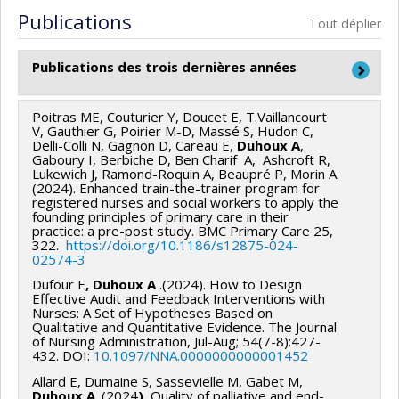
Sources de financement :
IRSC/Instituts de recherche
Programmes de subvention :
PVXXXXXX-(AC)
prise en charge globale; c’est la raison pour laquelle
Co-chercheurs :
Arnaud Duhoux
Publications
Tout déplier
en santé du Canada
Programme des actions concertées
nous les avons surnommées « Équipes de Soins
Sources de financement :
FRQS/Fonds de recherche
Programmes de subvention :
PVXXXXXX-(PJT)
Primaires Intégrés » (ESPI).
du Québec - Santé (FRSQ)
Publications des trois dernières années
Subvention Projet
Programmes de subvention :
PVXXXXXX-Réseaux
Le projet ESPI a obtenu un financement de recherche
thématiques de recherche
des Instituts de Recherche en Santé du Canada en
Poitras ME, Couturier Y, Doucet E, T.Vaillancourt
Articles publiés dans une revue avec comité de pairs
V, Gauthier G, Poirier M-D, Massé S, Hudon C,
2014 et a officiellement démarré en octobre 2014.
Delli-Colli N, Gagnon D, Careau E,
Duhoux A
,
Gaboury I, Berbiche D, Ben Charif A, Ashcroft R,
Lukewich J, Ramond-Roquin A, Beaupré P, Morin A.
(2024). Enhanced train-the-trainer program for
registered nurses and social workers to apply the
founding principles of primary care in their
practice: a pre-post study. BMC Primary Care 25,
322.
https://doi.org/10.1186/s12875-024-
02574-3
Dufour E
,
Duhoux A
.(2024). How to Design
Effective Audit and Feedback Interventions with
Nurses: A Set of Hypotheses Based on
Qualitative and Quantitative Evidence. The Journal
of Nursing Administration, Jul-Aug; 54(7-8):427-
432. DOI:
10.1097/NNA.0000000000001452
Allard E, Dumaine S, Sassevielle M, Gabet M,
Duhoux A
. (2024
).
Quality of palliative and end-