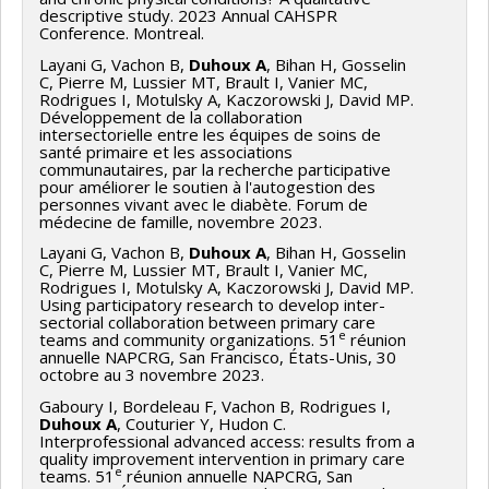
descriptive study. 2023 Annual CAHSPR
Conference. Montreal.
Layani G, Vachon B,
Duhoux A
, Bihan H, Gosselin
C, Pierre M, Lussier MT, Brault I, Vanier MC,
Rodrigues I, Motulsky A, Kaczorowski J, David MP.
Développement de la collaboration
intersectorielle entre les équipes de soins de
santé primaire et les associations
communautaires, par la recherche participative
pour améliorer le soutien à l'autogestion des
personnes vivant avec le diabète. Forum de
médecine de famille, novembre 2023.
Layani G, Vachon B,
Duhoux A
, Bihan H, Gosselin
C, Pierre M, Lussier MT, Brault I, Vanier MC,
Rodrigues I, Motulsky A, Kaczorowski J, David MP.
Using participatory research to develop inter-
sectorial collaboration between primary care
e
teams and community organizations. 51
réunion
annuelle NAPCRG, San Francisco, États-Unis, 30
octobre au 3 novembre 2023.
Gaboury I, Bordeleau F, Vachon B, Rodrigues I,
Duhoux A
, Couturier Y, Hudon C.
Interprofessional advanced access: results from a
quality improvement intervention in primary care
e
teams. 51
réunion annuelle NAPCRG, San