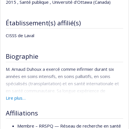
2015 , Santé publique , Université d'Ottawa (Canada)
Établissement(s) affilié(s)
CISSS de Laval
Biographie
M. Arnaud Duhoux a exercé comme infirmier durant six
années en soins intensifs, en soins palliatifs, en soins
spécialisés (transplantation) et en santé internationale et
en santé communautaire. Sa longue expérience de
bénévole auprès des personnes itinérantes l’a sensibilisé
Lire plus…
aux problèmes de santé mentale et d'accès aux soins
Affiliations
primaires pour les populations vulnérables et a non
seulement orienté sa programmation de recherche, mais
Membre –
RRSPQ — Réseau de recherche en santé
aussi contribué à son objectif de soutenir l’avancement des