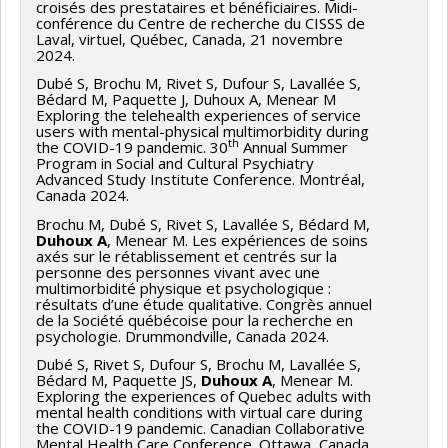
croisés des prestataires et bénéficiaires. Midi-
conférence du Centre de recherche du CISSS de
Laval, virtuel, Québec, Canada, 21 novembre
2024.
Dubé S, Brochu M, Rivet S, Dufour S, Lavallée S,
Bédard M, Paquette J, Duhoux A, Menear M
Exploring the telehealth experiences of service
users with mental-physical multimorbidity during
th
the COVID-19 pandemic. 30
Annual Summer
Program in Social and Cultural Psychiatry
Advanced Study Institute Conference. Montréal,
Canada 2024.
Brochu M, Dubé S, Rivet S, Lavallée S, Bédard M,
Duhoux A
, Menear M. Les expériences de soins
axés sur le rétablissement et centrés sur la
personne des personnes vivant avec une
multimorbidité physique et psychologique :
résultats d’une étude qualitative. Congrès annuel
de la Société québécoise pour la recherche en
psychologie. Drummondville, Canada 2024.
Dubé S, Rivet S, Dufour S, Brochu M, Lavallée S,
Bédard M, Paquette JS,
Duhoux A
, Menear M.
Exploring the experiences of Quebec adults with
mental health conditions with virtual care during
the COVID-19 pandemic. Canadian Collaborative
Mental Health Care Conference. Ottawa, Canada,