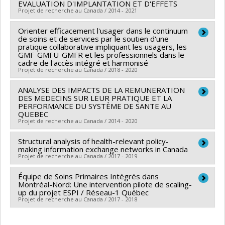
Co-chercheurs :
Émilie Allard
,
EVALUATION D'IMPLANTATION ET D'EFFETS
Fanny Chabrol
en santé du Canada
Projet de recherche au Canada / 2014 - 2021
Sources de financement :
CIUSSS Nord-de-l'île-de-
Sources de financement :
IRSC/Instituts de recherche
Programmes de subvention :
PVXX5647-(MOP)
Montréal
en santé du Canada
Orienter efficacement l'usager dans le continuum
Chercheur principal :
Arnaud Duhoux
Subvention de fonctionnement incluant les
Programmes de subvention :
de soins et de services par le soutien d'une
Programmes de subvention :
PVXX5647-(MOP)
pratique collaborative impliquant les usagers, les
subventions de fonctionnement programmatiques
L’objectif de ce projet est de contribuer au
Subvention de fonctionnement incluant les
GMF-GMFU-GMFR et les professionnels dans le
(général)
cadre de l'accès intégré et harmonisé
développement de modèles de dispensation de soins
subventions de fonctionnement programmatiques
Projet de recherche au Canada / 2018 - 2020
primaires susceptibles de répondre aux impératifs
(général)
d’accessibilité, de qualité et d’efficience auxquels les
ANALYSE DES IMPACTS DE LA REMUNERATION
Chercheur principal :
Nancy Côté
DES MEDECINS SUR LEUR PRATIQUE ET LA
systèmes de santé canadiens sont confrontés.
Co-chercheurs :
Arnaud Duhoux
PERFORMANCE DU SYSTÈME DE SANTE AU
L’atteinte de cet objectif passe par le soutien et
QUEBEC
Sources de financement :
FRQS/Fonds de recherche
Projet de recherche au Canada / 2014 - 2020
l’évaluation de huit projets pilotes de soins de
du Québec - Santé (FRSQ)
première ligne dont les caractéristiques sont
Programmes de subvention :
Structural analysis of health-relevant policy-
PVXXXXXX-Subvention
Chercheur principal :
Arnaud Duhoux
,
Damien
making information exchange networks in Canada
significativement différentes de la majorité des
de démarrage
Contandriopoulos
Projet de recherche au Canada / 2017 - 2019
modèles de première ligne actuellement développés
Co-chercheurs :
François Champagne
,
Alain
au Canada.
Équipe de Soins Primaires Intégrés dans
Chercheur principal :
Damien Contandriopoulos
Vadeboncoeur
,
Astrid Brousselle
,
Catherine Hudon
,
Montréal-Nord: Une intervention pilote de scaling-
Co-chercheurs :
Arnaud Duhoux
,
Denise Bryant-
Mylaine Breton
up du projet ESPI / Réseau-1 Québec
La particularité de ces équipes est de reposer sur une
Projet de recherche au Canada / 2017 - 2018
Lukosius
,
Nancy Carter
,
Raisa Deber
,
Patricia
Sources de financement :
FRQSC/Fonds de recherche
interdisciplinarité poussée, sur un rôle infirmier étendu
Greenhalgh
du Québec - Société et culture (FQRSC)
en collaboration étroite avec les médecins et sur une
Chercheur principal :
Yves Couturier