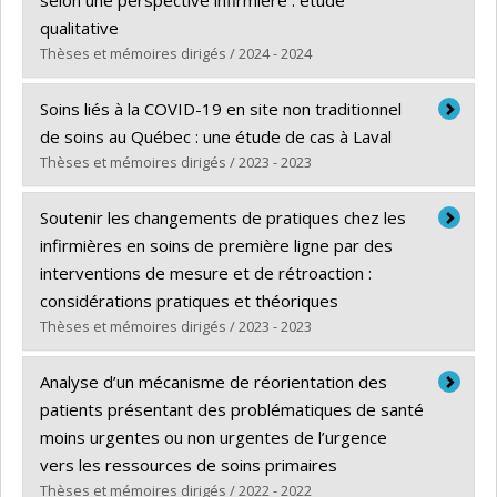
qualitative
Thèses et mémoires dirigés / 2024 - 2024
Diplômé(e) :
Vermeulen, Loïc
Soins liés à la COVID-19 en site non traditionnel
Cycle :
Maîtrise
de soins au Québec : une étude de cas à Laval
Diplôme obtenu :
M. Sc.
Thèses et mémoires dirigés / 2023 - 2023
Lien vers le document dans Papyrus
Diplômé(e) :
Coleman-Marcil, Casey
Soutenir les changements de pratiques chez les
Cycle :
Maîtrise
infirmières en soins de première ligne par des
Diplôme obtenu :
M. Sc.
interventions de mesure et de rétroaction :
Lien vers le document dans Papyrus
considérations pratiques et théoriques
Thèses et mémoires dirigés / 2023 - 2023
Diplômé(e) :
Dufour, Émilie
Analyse d’un mécanisme de réorientation des
Cycle :
Doctorat
patients présentant des problématiques de santé
Diplôme obtenu :
Ph. D.
moins urgentes ou non urgentes de l’urgence
Lien vers le document dans Papyrus
vers les ressources de soins primaires
Thèses et mémoires dirigés / 2022 - 2022