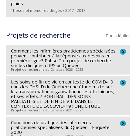
Lien vers le document dans Papyrus
plaies
Thèses et mémoires dirigés / 2017 - 2017
Diplômé(e) :
Dufour, Émilie
Cycle :
Maîtrise
Projets de recherche
Tout déplier
Diplôme obtenu :
M. Sc.
Lien vers le document dans Papyrus
Comment les infirmières praticiennes spécialisées
peuvent contribuer à la réponse aux besoins en
première ligne? Pahse 2 du projet de recherche
sur les cliniques d'IPS au Québec
Projet de recherche au Canada / 2026 - 2028
Les soins de fin de vie en contexte de COVID-19
Chercheur principal :
Arnaud Duhoux
dans les CHSLD du Québec: une étude mixte sur
Co-chercheurs :
Patrick Lavoie
,
Marlène Karam
,
Nadia
les transformation organisationnelles et cliniques,
et ses effets. / PORTRAIT DES SOINS
Sourial
,
Morgane Gabet
,
Emilie Dufour
,
Nancy Côté
,
PALLIATIFS ET DE FIN DE VIE DANS LE
Marie-Ève Poitras
,
Annie Rioux-Dubois
CONTEXTE DE LA COVID-19 : UNE ÉTUDE
Projet de recherche au Canada / 2021 - 2027
Sources de financement :
MSSS/Ministère de la Santé
et des Services sociaux
Conditions de pratique des infirmières
Chercheur principal :
Émilie Allard
praticiennes spécialisées du Québec – Enquête
Programmes de subvention :
Co-chercheurs :
Serge Daneault
,
Arnaud Duhoux
,
Gina
2020