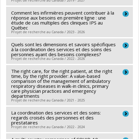
Projet de recherche au Canada / 2019 - 2027
Bravo
,
Isabelle Marcoux
Sources de financement :
MSSS/Ministère de la Santé
Comment les infirmières peuvent contribuer à la
Chercheur principal :
Arnaud Duhoux
et des Services sociaux
réponse aux besoins en première ligne : une
Sources de financement :
AIPSQ/Association des
étude de cas multiples des cliniques IPS au
Programmes de subvention :
Québec
infirmières praticiennes spécialisées du Québec
Projet de recherche au Canada / 2023 - 2026
Programmes de subvention :
Quels sont les dimensions et savoirs spécifiques
Chercheur principal :
Arnaud Duhoux
à la coordination des services et des soins des
Co-chercheurs :
Marlène Karam
,
Nadia Sourial
,
Nancy
personnes ayant des besoins complexes?
Projet de recherche au Canada / 2022 - 2026
Côté
,
Marie-Ève Poitras
,
Annie Rioux-Dubois
Sources de financement :
MSSS/Ministère de la Santé
The right care, for the right patient, at the right
Chercheur principal :
Marlène Karam
et des Services sociaux
time, by the right provider: A value-based
Co-chercheurs :
Caroline Larue
,
Arnaud Duhoux
,
comparison of the management of ambulatory
Programmes de subvention :
respiratory diseases in walk-in clinics, primary
Johanne Déry
,
Maud-Christine Chouinard
care physician practices and emergency
Sources de financement :
CRSH/Conseil de recherches
departments
Projet de recherche au Canada / 2021 - 2025
en sciences humaines du Canada
Programmes de subvention :
PV153480-Subventions
La coordination des services et des soins:
Chercheur principal :
Simon Berthelot
regards croisés des personnes et des
de développement Savoir
Co-chercheurs :
Arnaud Duhoux
,
Alexandre Messier
,
prestataires
Projet de recherche au Canada / 2022 - 2024
Judy Morris
,
Géraldine Layani
Sources de financement :
IRSC/Instituts de recherche