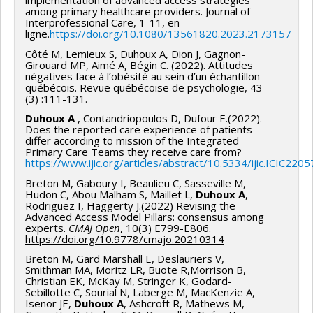
implementation of advanced access strategies
among primary healthcare providers. Journal of
Interprofessional Care, 1-11, en
ligne.
https://doi.org/10.1080/13561820.2023.2173157
Côté M, Lemieux S, Duhoux A, Dion J, Gagnon-
Girouard MP, Aimé A, Bégin C. (2022). Attitudes
négatives face à l’obésité au sein d’un échantillon
québécois. Revue québécoise de psychologie, 43
(3) :111-131.
Duhoux A
, Contandriopoulos D, Dufour E.(2022).
Does the reported care experience of patients
differ according to mission of the Integrated
Primary Care Teams they receive care from?
https://www.ijic.org/articles/abstract/10.5334/ijic.ICIC2205
Breton M, Gaboury I, Beaulieu C, Sasseville M,
Hudon C, Abou Malham S, Maillet L,
Duhoux A
,
Rodriguez I, Haggerty J.(2022) Revising the
Advanced Access Model Pillars: consensus among
experts.
CMAJ Open
, 10(3) E799-E806.
https://doi.org/10.9778/cmajo.20210314
Breton M, Gard Marshall E, Deslauriers V,
Smithman MA, Moritz LR, Buote R,Morrison B,
Christian EK, McKay M, Stringer K, Godard-
Sebillotte C, Sourial N, Laberge M, MacKenzie A,
Isenor JE,
Duhoux A
, Ashcroft R, Mathews M,