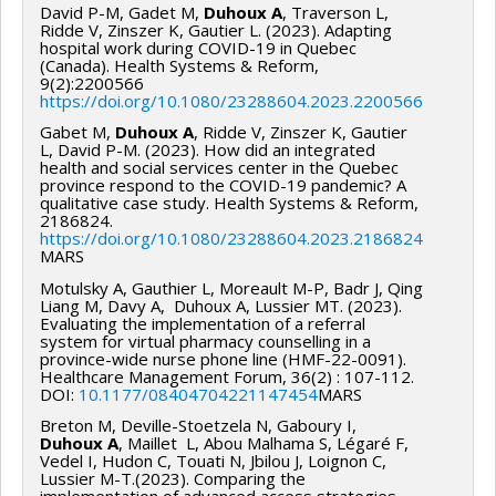
David P-M, Gadet M,
Duhoux A
, Traverson L,
Ridde V, Zinszer K, Gautier L. (2023). Adapting
hospital work during COVID-19 in Quebec
(Canada). Health Systems & Reform,
9(2):2200566
https://doi.org/10.1080/23288604.2023.2200566
Gabet M,
Duhoux A
, Ridde V, Zinszer K, Gautier
L, David P-M. (2023). How did an integrated
health and social services center in the Quebec
province respond to the COVID-19 pandemic? A
qualitative case study. Health Systems & Reform,
2186824.
https://doi.org/10.1080/23288604.2023.2186824
MARS
Motulsky A, Gauthier L, Moreault M-P, Badr J, Qing
Liang M, Davy A, Duhoux A, Lussier MT. (2023).
Evaluating the implementation of a referral
system for virtual pharmacy counselling in a
province-wide nurse phone line (HMF-22-0091).
Healthcare Management Forum, 36(2) : 107-112.
DOI:
10.1177/08404704221147454
MARS
Breton M, Deville-Stoetzela N, Gaboury I,
Duhoux A
, Maillet L, Abou Malhama S, Légaré F,
Vedel I, Hudon C, Touati N, Jbilou J, Loignon C,
Lussier M-T.(2023). Comparing the