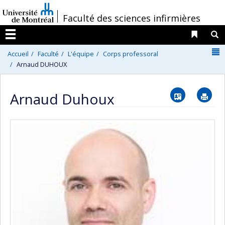
Passer
/
Faculté des sciences infirmières
au
contenu
Liens 
R
Menu
N
Accueil
Faculté
L'équipe
Corps professoral
Arnaud DUHOUX
Vcard
Im
Arnaud Duhoux