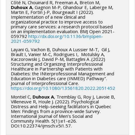
Côté N, Chouinard R, Freeman A, Breton M,
Duhoux A
, Gagnon M-P, Ghandour E, Laberge M,
Martin E, Fortin J-P, Bourgeault I (2022).
Implementation of a new clinical and
organizational practice to improve access to
primary care services: a research protocol based
on an implementation evaluation. BMJ Open 2021-
059792
http://dx.doi.org/10.1136/bmjopen-
2021-059792
Layani G, Vachon B, Duhoux A Lussier M-T, Gil J,
Brault I, Vanier M-C, Rodrigues I, Motulsky A,
Kaczorowski J, David P-M, Battaglini A .(2022)
Structuring and Organizing Interprofessional
Healthcare in Partnership with Patients with
Diabetes: the INterprofessional Management and
Education in Diabetes care (INMED) Pathway".
Journal of Interprofessional Care.
https://doi.org/10.1080/13561820.2022.2051452
Montiel C,
Duhoux A
, Tremblay G, Roy J, Lavoie B,
Villeneuve R, Houle J. (2022). Psychological
Distress and Help-seeking facilitators in Quebec
Men: Findings from a province-wide Survey.
International Journal of Men’s Social and
Community Health. 5(1):e1-e26.
DOI:10.22374/ijmsch.v5i1.57.