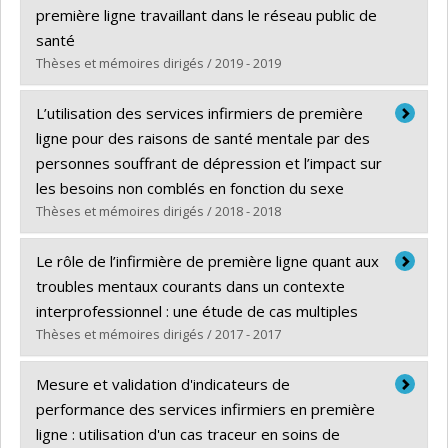
Diplôme obtenu :
M. Sc.
première ligne travaillant dans le réseau public de
Lien vers le document dans Papyrus
santé
Thèses et mémoires dirigés / 2019 - 2019
Diplômé(e) :
Beaudry, Marie-Pier
L’utilisation des services infirmiers de première
Cycle :
Maîtrise
ligne pour des raisons de santé mentale par des
Diplôme obtenu :
M. Sc.
personnes souffrant de dépression et l’impact sur
Lien vers le document dans Papyrus
les besoins non comblés en fonction du sexe
Thèses et mémoires dirigés / 2018 - 2018
Diplômé(e) :
Thériault, Catherine
Le rôle de l’infirmière de première ligne quant aux
Cycle :
Maîtrise
troubles mentaux courants dans un contexte
Diplôme obtenu :
M. Sc.
interprofessionnel : une étude de cas multiples
Lien vers le document dans Papyrus
Thèses et mémoires dirigés / 2017 - 2017
Diplômé(e) :
Charron, Maude
Mesure et validation d'indicateurs de
Cycle :
Maîtrise
performance des services infirmiers en première
Diplôme obtenu :
M. Sc.
ligne : utilisation d'un cas traceur en soins de