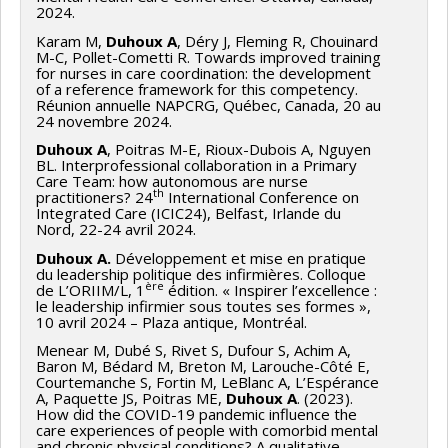
2024.
Karam M,
Duhoux A
, Déry J, Fleming R, Chouinard
M-C, Pollet-Cometti R. Towards improved training
for nurses in care coordination: the development
of a reference framework for this competency.
Réunion annuelle NAPCRG, Québec, Canada, 20 au
24 novembre 2024.
Duhoux A
, Poitras M-E, Rioux-Dubois A, Nguyen
BL. Interprofessional collaboration in a Primary
Care Team: how autonomous are nurse
th
practitioners? 24
International Conference on
Integrated Care (ICIC24), Belfast, Irlande du
Nord, 22-24 avril 2024.
Duhoux A
.
Développement et mise en pratique
du leadership politique des infirmières. Colloque
ère
de L’ORIIM/L, 1
édition. « Inspirer l’excellence :
le leadership infirmier sous toutes ses formes »,
10 avril 2024 – Plaza antique, Montréal.
Menear M, Dubé S, Rivet S, Dufour S, Achim A,
Baron M, Bédard M, Breton M, Larouche-Côté E,
Courtemanche S, Fortin M, LeBlanc A, L’Espérance
A, Paquette JS, Poitras ME,
Duhoux A
. (2023).
How did the COVID-19 pandemic influence the
care experiences of people with comorbid mental
and chronic physical conditions? A qualitative