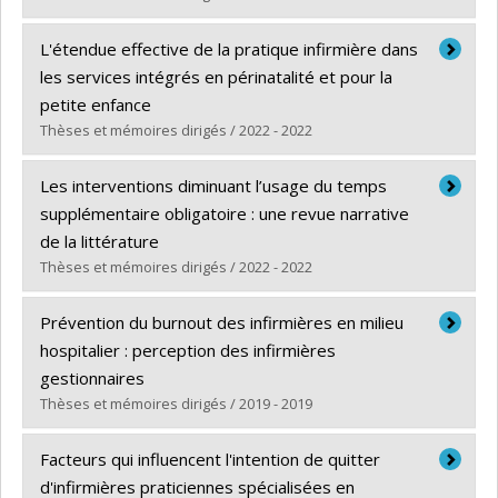
Diplômé(e) :
Jubinville, Angelina Kim
L'étendue effective de la pratique infirmière dans
Cycle :
Maîtrise
les services intégrés en périnatalité et pour la
Diplôme obtenu :
M. Sc.
petite enfance
Lien vers le document dans Papyrus
Thèses et mémoires dirigés / 2022 - 2022
Diplômé(e) :
Chabot, Jade
Les interventions diminuant l’usage du temps
Cycle :
Maîtrise
supplémentaire obligatoire : une revue narrative
Diplôme obtenu :
M. Sc.
de la littérature
Lien vers le document dans Papyrus
Thèses et mémoires dirigés / 2022 - 2022
Diplômé(e) :
Massaad, Fares
Prévention du burnout des infirmières en milieu
Cycle :
Maîtrise
hospitalier : perception des infirmières
Diplôme obtenu :
M. Sc.
gestionnaires
Lien vers le document dans Papyrus
Thèses et mémoires dirigés / 2019 - 2019
Diplômé(e) :
Nathalus, Aylnide
Facteurs qui influencent l'intention de quitter
Cycle :
Maîtrise
d'infirmières praticiennes spécialisées en