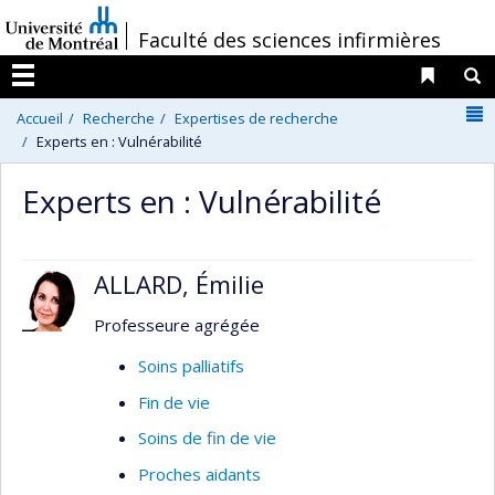
Passer
/
Faculté des sciences infirmières
au
contenu
Liens 
R
Menu
N
Accueil
Recherche
Expertises de recherche
Experts en : Vulnérabilité
Experts en : Vulnérabilité
ALLARD, Émilie
Professeure agrégée
Soins palliatifs
Fin de vie
Soins de fin de vie
Proches aidants