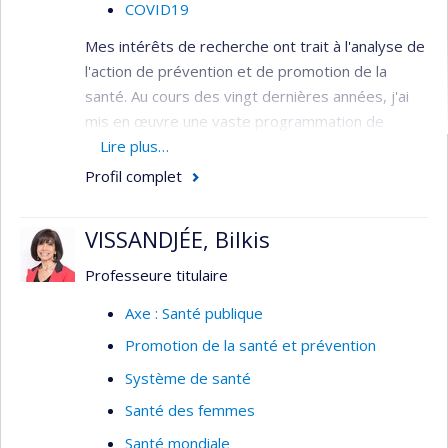
COVID19
Mes intérêts de recherche ont trait à l'analyse de
l'action de prévention et de promotion de la
santé. Au cours des vingt dernières années, j'ai
mis en œuvre une vaste programmation de
recherche portant sur l’intervention et l’évaluation
Lire plus…
en regard d’une pluralité de thématiques de
Profil complet
santé publique.
VISSANDJÉE, Bilkis
Professeure titulaire
Axe : Santé publique
Promotion de la santé et prévention
Système de santé
Santé des femmes
Santé mondiale