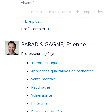
visent à :
décrire et mieux comprendre l’impact des
liens transnationaux que les familles
Lire plus…
migrantes avec enfants maintiennent avec
Profil complet
leur pays d’origine; et
déterminer comment les soins et
PARADIS-GAGNÉ, Etienne
programmes qui appuient des familles
migrantes avec enfants, peuvent être
Professeur agrégé
adapté pour mieux répondre aux
Théorie critique
expériences et contextes transnationaux
de ces familles.
Approches qualitatives en recherche
Santé mentale
Psychiatrie
Vulnérabilité
Itinérance
Pratique infirmière