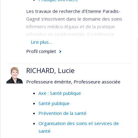
Les travaux de recherche d’Etienne Paradis-
Gagné s’inscrivent dans le domaine des soins
infirmiers médico-légaux et de la pratique
infirmière en santé mentale. Il s’intéresse
particulièrement à l’interaction entre les milieux
Lire plus…
de la santé mentale et de la justice (phénomène
Profil complet
de judiciarisation) et aux enjeux cliniques et
éthiques qui y sont associés. Il s’intéresse
RICHARD, Lucie
également aux notions de vulnérabilité sociale et
à la pratique infirmière auprès des personnes en
Professeure émérite, Professeure associée
situation d’itinérance (pratique de proximité). Il
Axe : Santé publique
est chercheur régulier au Centre de recherche de
Santé publique
l’Institut national de psychiatrie légale Philippe-
Pinel et chercheur associé au Centre de
Prévention de la santé
recherche de l'Institut Universitaire en santé
Organisation des soins et services de
mentale de Montréal (CRIUSMM).
santé