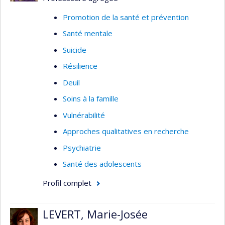
profit dans plusieurs projets de recherche. Il
Promotion de la santé et prévention
s'intéresse également aux conditions de pratique
Santé mentale
des IPS en partenariat avec différents acteurs du
système de santé.
Suicide
Cliniques IPS
Résilience
Soins de première ligne
Deuil
Modèles organisationnels en première ligne
Soins à la famille
Role des infirmières en première ligne
Vulnérabilité
Infirmières praticiennes spécialisées
Approches qualitatives en recherche
Qualité des soins
Psychiatrie
Indicateurs de qualité
Santé des adolescents
Profil complet
LEVERT, Marie-Josée