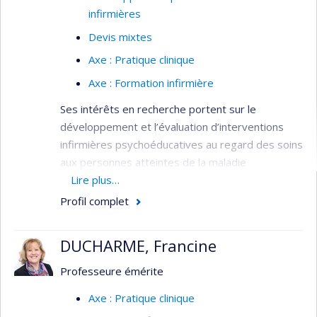
infirmières
Devis mixtes
Axe : Pratique clinique
Axe : Formation infirmière
Ses intérêts en recherche portent sur le
développement et l’évaluation d’interventions
infirmières psychoéducatives au regard des soins
aux personnes atteintes de la maladie
d'Alzheimer ou de maladies apparentées et à
Lire plus…
leurs proches aidants. Son travail et ses études
Profil complet
l’ont amené à participer, notamment avec la
Chaire Desjardins en soins infirmiers à la
DUCHARME, Francine
personne âgée et à la famille, à des projets qui
ont donné lieu à des programmes de formation
Professeure émérite
récemment accrédités par la Faculté des
Axe : Pratique clinique
sciences infirmière de l'Université de Montréal.