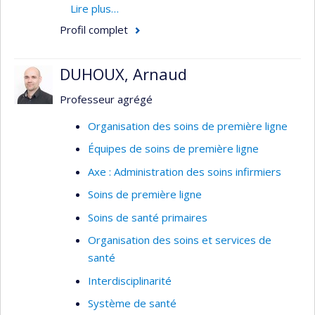
novateurs et efficaces d’intervention en soins
Lire plus…
infirmiers auprès de ces familles, notamment les
Profil complet
proches aidants de personnes âgées qui
présentent une perte d’autonomie physique ou
DUHOUX, Arnaud
cognitive.
Professeur agrégé
Domaines d'expertise
Organisation des soins de première ligne
Proches aidants de personnes âgées
Équipes de soins de première ligne
Soins aux personnes âgées et à leur famille
Axe : Administration des soins infirmiers
à domicile et en établissement de santé
Soins de première ligne
Interventions psychoéducatives innovantes
pour les familles des personnes âgées
Soins de santé primaires
vulnérables
Organisation des soins et services de
santé
Interdisciplinarité
Système de santé