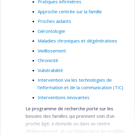
Pratiques infirmières
Son projet postdoctoral de style recherche-
Approche centrée sur la famille
action est une continuité de son sujet doctoral et
se focalise sur la clientèle âgée atteinte de
Proches aidants
troubles neurocognitifs majeurs.
Gérontologie
Maladies chroniques et dégénératives
Vieillissement
Chronicité
Vulnérabilité
Intervention via les technologies de
l'information et de la communication (TIC)
Interventions innovantes
Le programme de recherche porte sur les
besoins des familles qui prennent soin d’un
proche âgé, à domicile ou dans un centre
d’hébergement, et sur l'élaboration de modèles