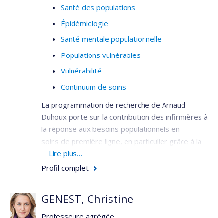
Santé des populations
Épidémiologie
Santé mentale populationnelle
Populations vulnérables
Vulnérabilité
Continuum de soins
La programmation de recherche de Arnaud
Duhoux porte sur la contribution des infirmières à
la réponse aux besoins populationnels en
soins de première ligne, en particulier grâce à la
pratique avancée. Il mène plusieurs projets sur le
Lire plus…
sujet, dans le domaine de l’organisation des
Profil complet
services de santé, dont un projet sur l’évaluation
des premières « cliniques IPS » implantées au
GENEST, Christine
Québec en 2022. Son expertise en évalution de la
qualité grâce à la mesure d'indicateurs est mise à
Professeure agrégée