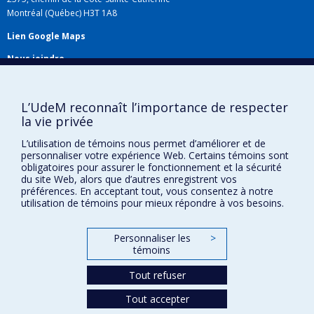
Domaines d’expertise:
Santé des femmes;
Montréal (Québec) H3T 1A8
Santé mondiale; Déterminants sociaux de la santé
Lien Google Maps
(sexe, genre, ethnicité, immigration); Aspects
Nous joindre
sociaux de la santé (immigration et tuberculose;
Plan du site
immigration et diabète); Accès et trajectoires;
populations immigrantes; système de santé
Accessibilité
L’UdeM reconnaît l’importance de respecter
la vie privée
L’utilisation de témoins nous permet d’améliorer et de
Confidentialité
personnaliser votre expérience Web. Certains témoins sont
obligatoires pour assurer le fonctionnement et la sécurité
Conditions d’utilisation
du site Web, alors que d’autres enregistrent vos
Paramètres des témoins
préférences. En acceptant tout, vous consentez à notre
Université de
utilisation de témoins pour mieux répondre à vos besoins.
Montréal
Personnaliser les
>
témoins
Tout refuser
Tout accepter