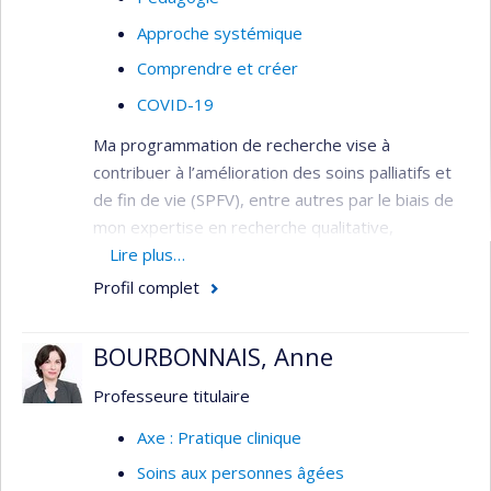
Approche systémique
Comprendre et créer
COVID-19
Ma programmation de recherche vise à
contribuer à l’amélioration des soins palliatifs et
de fin de vie (SPFV), entre autres par le biais de
mon expertise en recherche qualitative,
évaluative et partenariale. Ma programmation
Lire plus…
actuelle se divise en trois axes :
Profil complet
1)
La formation interdisciplinaire.
Les SPFV
étant de nature interdisciplinaire, la formation
BOURBONNAIS, Anne
interdisciplinaire de l’ensemble de l’équipe
Professeure titulaire
travaillant auprès des personnes soignées et
leurs proches est importante. Au-delà des
Axe : Pratique clinique
soignants, il importe également de former les
Soins aux personnes âgées
gestionnaires qui ont la responsabilité de