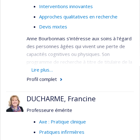
Interventions innovantes
Approches qualitatives en recherche
Devis mixtes
Anne Bourbonnais s’intéresse aux soins à l'égard
des personnes âgées qui vivent une perte de
capacités cognitives ou physiques. Son
programme de recherche à titre de titulaire de la
Chaire de recherche en soins infirmiers à la
Lire plus…
personne âgée et à la famille et de la Chaire de
Profil complet
recherche du Canada sur les soins aux personnes
âgées porte sur l'amélioration du bien-être et de
DUCHARME, Francine
la qualité de vie des personnes âgées vivant avec
un trouble neurocognitif majeur et de leurs
Professeure émérite
personnes proches aidantes. Plus
Axe : Pratique clinique
spécifiquement, ses travaux visent à mieux
Pratiques infirmières
comprendre l’expérience et les comportements
de ces personnes âgées et à développer des