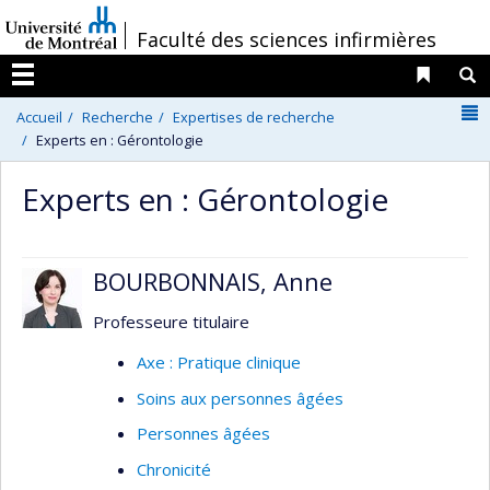
Passer
/
Faculté des sciences infirmières
au
contenu
Liens 
R
Menu
N
Accueil
Recherche
Expertises de recherche
Experts en : Gérontologie
Experts en : Gérontologie
BOURBONNAIS, Anne
Professeure titulaire
Axe : Pratique clinique
Soins aux personnes âgées
Personnes âgées
Chronicité