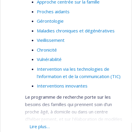
Approche centrée sur la famille
interventions infirmières novatrices afin
Proches aidants
d’améliorer la qualité des soins. Puisque
Gérontologie
l’expérience et les comportements des
personnes âgées sont influencés et ont des
Maladies chroniques et dégénératives
répercussions sur les personnes qui les
Vieillissement
entourent, ces interventions ciblent la triade que
Chronicité
constituent la personne âgée, ses personnes
proches aidantes et l'équipe soignante. Elle utilise
Vulnérabilité
des méthodes de recherche variées (qualitatives,
Intervention via les technologies de
quantitatives, mixtes, recherche-action). Elle a
l'information et de la communication (TIC)
aussi un intérêt pour les phénomènes sociaux
Interventions innovantes
plus larges que sont le vieillissement et l’âgisme,
ainsi que pour les fondements philosophiques et
Le programme de recherche porte sur les
théoriques de la discipline infirmière.
besoins des familles qui prennent soin d’un
proche âgé, à domicile ou dans un centre
d’hébergement, et sur l'élaboration de modèles
novateurs et efficaces d’intervention en soins
Lire plus…