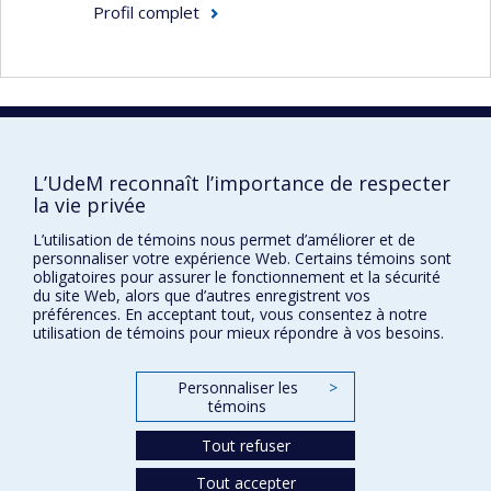
infirmiers auprès de ces familles, notamment les
Profil complet
proches aidants de personnes âgées qui
présentent une perte d’autonomie physique ou
cognitive.
Domaines d'expertise
Faculté des sciences infirmières
Proches aidants de personnes âgées
L’UdeM reconnaît l’importance de respecter
Pavillon Marguerite-d'Youville
la vie privée
Soins aux personnes âgées et à leur famille
2375, chemin de la Côte-Sainte-Catherine
à domicile et en établissement de santé
L’utilisation de témoins nous permet d’améliorer et de
Montréal (Québec) H3T 1A8
personnaliser votre expérience Web. Certains témoins sont
Interventions psychoéducatives innovantes
Lien Google Maps
obligatoires pour assurer le fonctionnement et la sécurité
du site Web, alors que d’autres enregistrent vos
pour les familles des personnes âgées
Nous joindre
préférences. En acceptant tout, vous consentez à notre
vulnérables
utilisation de témoins pour mieux répondre à vos besoins.
Plan du site
Accessibilité
Personnaliser les
>
témoins
Tout refuser
Confidentialité
Tout accepter
Conditions d’utilisation