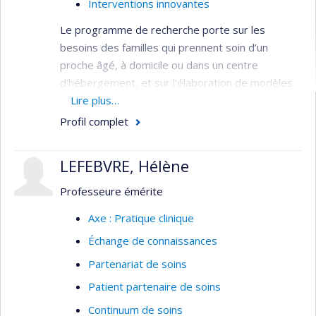
Interventions innovantes
Le programme de recherche porte sur les
besoins des familles qui prennent soin d’un
proche âgé, à domicile ou dans un centre
d’hébergement, et sur l'élaboration de modèles
novateurs et efficaces d’intervention en soins
Lire plus…
infirmiers auprès de ces familles, notamment les
Profil complet
proches aidants de personnes âgées qui
présentent une perte d’autonomie physique ou
LEFEBVRE, Hélène
cognitive.
Professeure émérite
Domaines d'expertise
Axe : Pratique clinique
Proches aidants de personnes âgées
Échange de connaissances
Soins aux personnes âgées et à leur famille
Partenariat de soins
à domicile et en établissement de santé
Patient partenaire de soins
Interventions psychoéducatives innovantes
pour les familles des personnes âgées
Continuum de soins