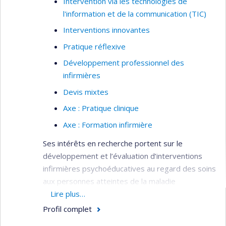
Intervention via les technologies de
l'information et de la communication (TIC)
Interventions innovantes
Pratique réflexive
Développement professionnel des
infirmières
Devis mixtes
Axe : Pratique clinique
Axe : Formation infirmière
Ses intérêts en recherche portent sur le
développement et l’évaluation d’interventions
infirmières psychoéducatives au regard des soins
aux personnes atteintes de la maladie
d'Alzheimer ou de maladies apparentées et à
Lire plus…
leurs proches aidants. Son travail et ses études
Profil complet
l’ont amené à participer, notamment avec la