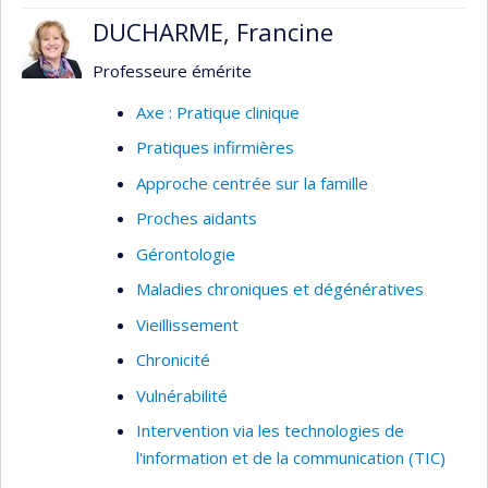
Chaire Desjardins en soins infirmiers à la
DUCHARME, Francine
personne âgée et à la famille, à des projets qui
ont donné lieu à des programmes de formation
Professeure émérite
récemment accrédités par la Faculté des
Axe : Pratique clinique
sciences infirmière de l'Université de Montréal.
Pratiques infirmières
Son projet postdoctoral de style recherche-
Approche centrée sur la famille
action est une continuité de son sujet doctoral et
se focalise sur la clientèle âgée atteinte de
Proches aidants
troubles neurocognitifs majeurs.
Gérontologie
Maladies chroniques et dégénératives
Vieillissement
Chronicité
Vulnérabilité
Intervention via les technologies de
l'information et de la communication (TIC)