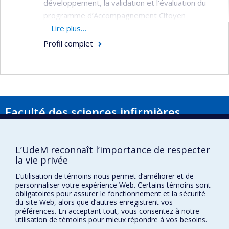
développement, la validation et l’évaluation du
programme d’Accompagnement Citoyen
Personnalisé en Intégration dans la Communauté
Lire plus…
(APIC) pour les personnes ayant un traumatisme
Profil complet
crânien en vue de pallier le manque important de
ressources dans la communauté pour soutenir la
résilience et l’intégration communautaire de cette
clientèle. Une des originalités de mon programme
de recherche est le fait que ce sont des
Faculté des sciences infirmières
personnes de la communauté formées à
Pavillon Marguerite-d'Youville
l’accompagnement citoyen, qui accompagnent la
2375, chemin de la Côte-Sainte-Catherine
personne ayant des incapacités ainsi que leurs
L’UdeM reconnaît l’importance de respecter
Montréal (Québec) H3T 1A8
proches dans le cadre du projet APIC. De plus, un
la vie privée
Lien Google Maps
comité de gestion du projet encadre sa
L’utilisation de témoins nous permet d’améliorer et de
réalisation et est composé de cliniciens, de
Nous joindre
personnaliser votre expérience Web. Certains témoins sont
obligatoires pour assurer le fonctionnement et la sécurité
chercheurs, de patients partenaires de soins, de
Plan du site
du site Web, alors que d’autres enregistrent vos
représentants d’organismes communautaires et
préférences. En acceptant tout, vous consentez à notre
Accessibilité
utilisation de témoins pour mieux répondre à vos besoins.
d’étudiants gradués.