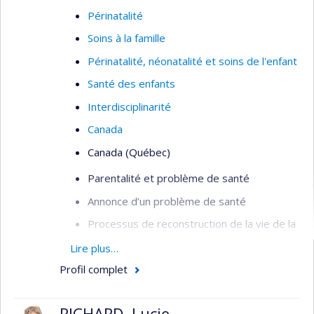
Périnatalité
Soins à la famille
Périnatalité, néonatalité et soins de l'enfant
Santé des enfants
Interdisciplinarité
Canada
Canada (Québec)
Parentalité et problème de santé
Annonce d’un problème de santé
Processus de reconstruction de la vie de la
famille
Lire plus…
Différences et similitudes pères/mères
Profil complet
Intervention interdisciplinaire et familiale
RICHARD, Lucie
Partenariat