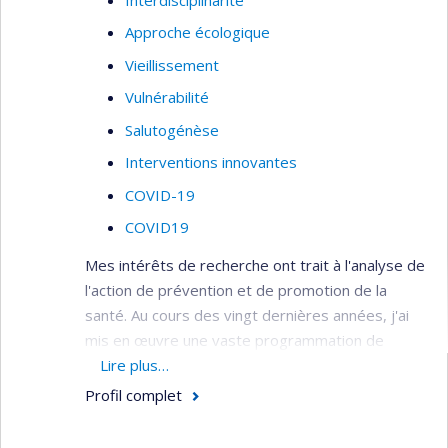
Approche écologique
Vieillissement
Vulnérabilité
Salutogénèse
Interventions innovantes
COVID-19
COVID19
Mes intérêts de recherche ont trait à l'analyse de
l'action de prévention et de promotion de la
santé. Au cours des vingt dernières années, j'ai
mis en œuvre une vaste programmation de
recherche portant sur l’intervention et l’évaluation
Lire plus…
en regard d’une pluralité de thématiques de
Profil complet
santé publique.