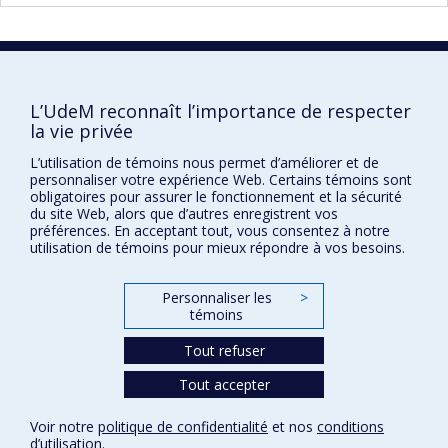
Faculté des sciences infirmières
L’UdeM reconnaît l’importance de respecter
Pavillon Marguerite-d'Youville
la vie privée
2375, chemin de la Côte-Sainte-Catherine
Montréal (Québec) H3T 1A8
L’utilisation de témoins nous permet d’améliorer et de
personnaliser votre expérience Web. Certains témoins sont
Lien Google Maps
obligatoires pour assurer le fonctionnement et la sécurité
du site Web, alors que d’autres enregistrent vos
Nous joindre
préférences. En acceptant tout, vous consentez à notre
utilisation de témoins pour mieux répondre à vos besoins.
Plan du site
Accessibilité
Personnaliser les
>
témoins
Tout refuser
Confidentialité
Conditions d’utilisation
Tout accepter
Paramètres des témoins
Université de
Voir notre
politique de confidentialité
et nos
conditions
Montréal
d’utilisation
.