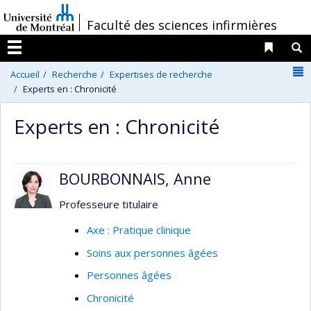
Passer
/
Faculté des sciences infirmières
au
contenu
Liens 
R
Menu
N
Accueil
Recherche
Expertises de recherche
Experts en : Chronicité
Experts en : Chronicité
BOURBONNAIS, Anne
Professeure titulaire
Axe : Pratique clinique
Soins aux personnes âgées
Personnes âgées
Chronicité