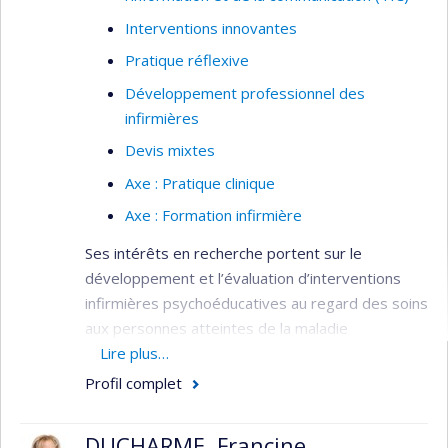
Interventions innovantes
Pratique réflexive
Développement professionnel des
infirmières
Devis mixtes
Axe : Pratique clinique
Axe : Formation infirmière
Ses intérêts en recherche portent sur le
développement et l’évaluation d’interventions
infirmières psychoéducatives au regard des soins
aux personnes atteintes de la maladie
d'Alzheimer ou de maladies apparentées et à
Lire plus…
leurs proches aidants. Son travail et ses études
Profil complet
l’ont amené à participer, notamment avec la
Chaire Desjardins en soins infirmiers à la
DUCHARME, Francine