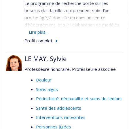
Le programme de recherche porte sur les
besoins des familles qui prennent soin d’un
proche âgé, à domicile ou dans un centre
d’hébergement, et sur l'élaboration de modèles
novateurs et efficaces d’intervention en soins
Lire plus…
infirmiers auprès de ces familles, notamment les
Profil complet
proches aidants de personnes âgées qui
présentent une perte d’autonomie physique ou
LE MAY, Sylvie
cognitive.
Professeure honoraire, Professeure associée
Domaines d'expertise
Douleur
Proches aidants de personnes âgées
Soins aigus
Soins aux personnes âgées et à leur famille
Périnatalité, néonatalité et soins de l'enfant
à domicile et en établissement de santé
Santé des adolescents
Interventions psychoéducatives innovantes
pour les familles des personnes âgées
Interventions innovantes
vulnérables
Personnes âgées