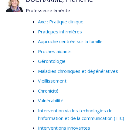
personne âgée et à la famille, à des projets qui
ont donné lieu à des programmes de formation
Professeure émérite
récemment accrédités par la Faculté des
Axe : Pratique clinique
sciences infirmière de l'Université de Montréal.
Pratiques infirmières
Son projet postdoctoral de style recherche-
Approche centrée sur la famille
action est une continuité de son sujet doctoral et
se focalise sur la clientèle âgée atteinte de
Proches aidants
troubles neurocognitifs majeurs.
Gérontologie
Maladies chroniques et dégénératives
Vieillissement
Chronicité
Vulnérabilité
Intervention via les technologies de
l'information et de la communication (TIC)
Interventions innovantes