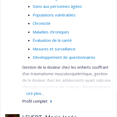
Soins aux personnes âgées
Populations vulnérables
Chronicité
Maladies chroniques
Évaluation de la santé
Mesures et surveillance
Développement de questionnaires
Gestion de la douleur chez les enfants souffrant
d’un traumatisme musculosquelettique, gestion
de la douleur chez les adolescents ayant subi une
chirurgie correctrice de scoliose, développement
et validation d’instruments de mesure de la
Lire plus…
douleur : ce ne sont là que quelques sujets sur
Profil complet
lesquels elle s’est penchée dans ses recherches.
Ses travaux ont été fructueux : meilleure