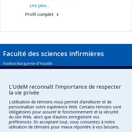
ou en hébergement,
Lire plus…
le développement d'interventions
Profil complet
individuelles ou de groupe qui s'adressent à
ces aidants,
l'utilisation des services communautaires
par les aidants familiaux et les besoins non
comblés de services communautaires chez
Faculté des sciences infirmières
les personnes âgées de 75 ans et plus.
Pavillon Marguerite-d'Youville
aidants naturels et soutien social
2375, chemin de la Côte-Sainte-Catherine
Montréal (Québec) H3T 1A8
Lien Google Maps
L’UdeM reconnaît l’importance de respecter
la vie privée
Nous joindre
L’utilisation de témoins nous permet d’améliorer et de
Plan du site
personnaliser votre expérience Web. Certains témoins sont
obligatoires pour assurer le fonctionnement et la sécurité
Accessibilité
du site Web, alors que d’autres enregistrent vos
préférences. En acceptant tout, vous consentez à notre
utilisation de témoins pour mieux répondre à vos besoins.