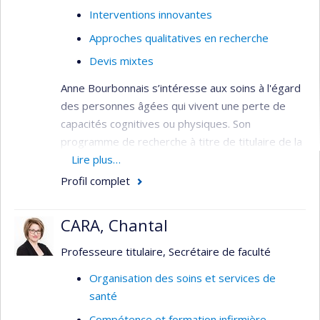
Interventions innovantes
Approches qualitatives en recherche
Devis mixtes
Anne Bourbonnais s’intéresse aux soins à l'égard
des personnes âgées qui vivent une perte de
capacités cognitives ou physiques. Son
programme de recherche à titre de titulaire de la
Chaire de recherche en soins infirmiers à la
Lire plus…
personne âgée et à la famille et de la Chaire de
Profil complet
recherche du Canada sur les soins aux personnes
âgées porte sur l'amélioration du bien-être et de
CARA, Chantal
la qualité de vie des personnes âgées vivant avec
un trouble neurocognitif majeur et de leurs
Professeure titulaire, Secrétaire de faculté
personnes proches aidantes. Plus
Organisation des soins et services de
spécifiquement, ses travaux visent à mieux
santé
comprendre l’expérience et les comportements
Compétence et formation infirmière
de ces personnes âgées et à développer des