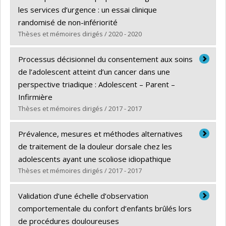
Lien vers le document dans Papyrus
les services d’urgence : un essai clinique
randomisé de non-infériorité
Thèses et mémoires dirigés / 2020 - 2020
Diplômé(e) :
Ballard, Ariane
Processus décisionnel du consentement aux soins
Cycle :
Doctorat
de l’adolescent atteint d’un cancer dans une
Diplôme obtenu :
Ph. D.
perspective triadique : Adolescent – Parent –
Lien vers le document dans Papyrus
Infirmière
Thèses et mémoires dirigés / 2017 - 2017
Diplômé(e) :
Desrosiers, Joséanne
Prévalence, mesures et méthodes alternatives
Cycle :
Maîtrise
de traitement de la douleur dorsale chez les
Diplôme obtenu :
M. Sc.
adolescents ayant une scoliose idiopathique
Lien vers le document dans Papyrus
Thèses et mémoires dirigés / 2017 - 2017
Diplômé(e) :
Théroux, Jean
Validation d’une échelle d’observation
Cycle :
Doctorat
comportementale du confort d’enfants brûlés lors
Diplôme obtenu :
Ph. D.
de procédures douloureuses