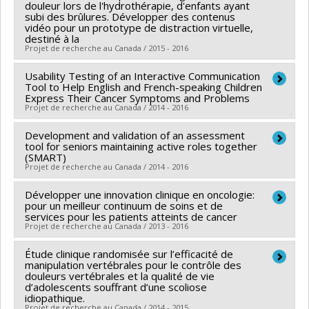
douleur lors de l'hydrothérapie, d'enfants ayant
du Québec (RRISIQ)
subi des brûlures. Développer des contenus
Programmes de subvention :
vidéo pour un prototype de distraction virtuelle,
destiné à la
Projet de recherche au Canada / 2015 - 2016
Usability Testing of an Interactive Communication
Chercheur principal :
Sylvie Le May
Tool to Help English and French-speaking Children
Sources de financement :
Fondation de l'Hôpital Ste-
Express Their Cancer Symptoms and Problems
Projet de recherche au Canada / 2014 - 2016
Justine
Programmes de subvention :
Development and validation of an assessment
Chercheur principal :
Argerie Tsimicalis
tool for seniors maintaining active roles together
Co-chercheurs :
Sylvie Le May
(SMART)
Projet de recherche au Canada / 2014 - 2016
Sources de financement :
Pediatric Oncology Group of
Ontario
Développer une innovation clinique en oncologie:
Chercheur principal :
Ariella Lang
Programmes de subvention :
pour un meilleur continuum de soins et de
Co-chercheurs :
Sylvie Le May
,
Anne Bourbonnais
services pour les patients atteints de cancer
Projet de recherche au Canada / 2013 - 2016
Étude clinique randomisée sur l’efficacité de
Chercheur principal :
Hélène Lefebvre
manipulation vertébrales pour le contrôle des
Co-chercheurs :
Damien Contandriopoulos
,
Sylvie Le
douleurs vertébrales et la qualité de vie
d’adolescents souffrant d’une scoliose
May
,
Caroline Larue
,
Denise Malo
,
Sylvie Dubois
,
idiopathique.
Francine Girard
,
Christian Dagenais
,
Janusz
Projet de recherche au Canada / 2014 - 2015