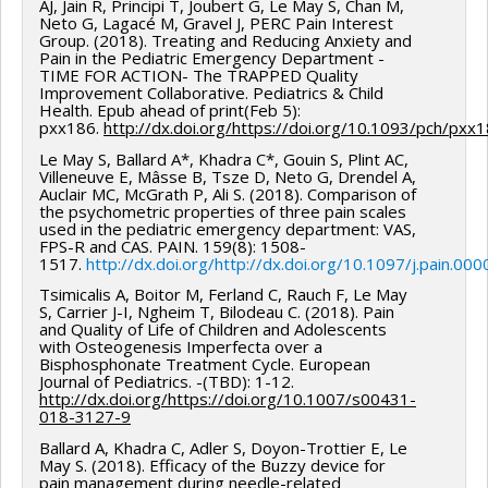
AJ, Jain R, Principi T, Joubert G, Le May S, Chan M,
Neto G, Lagacé M, Gravel J, PERC Pain Interest
Group. (2018). Treating and Reducing Anxiety and
Pain in the Pediatric Emergency Department -
TIME FOR ACTION- The TRAPPED Quality
Improvement Collaborative. Pediatrics & Child
Health. Epub ahead of print(Feb 5):
pxx186.
http://dx.doi.org/https://doi.org/10.1093/pch/pxx
Le May S, Ballard A*, Khadra C*, Gouin S, Plint AC,
Villeneuve E, Mâsse B, Tsze D, Neto G, Drendel A,
Auclair MC, McGrath P, Ali S. (2018). Comparison of
the psychometric properties of three pain scales
used in the pediatric emergency department: VAS,
FPS-R and CAS. PAIN. 159(8): 1508-
1517.
http://dx.doi.org/http://dx.doi.org/10.1097/j.pain.
Tsimicalis A, Boitor M, Ferland C, Rauch F, Le May
S, Carrier J-I, Ngheim T, Bilodeau C. (2018). Pain
and Quality of Life of Children and Adolescents
with Osteogenesis Imperfecta over a
Bisphosphonate Treatment Cycle. European
Journal of Pediatrics. -(TBD): 1-12.
http://dx.doi.org/https://doi.org/10.1007/s00431-
018-3127-9
Ballard A, Khadra C, Adler S, Doyon-Trottier E, Le
May S. (2018). Efficacy of the Buzzy device for
pain management during needle-related