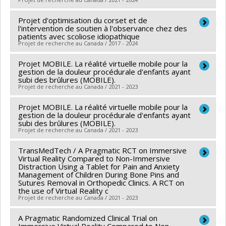
Projet d'optimisation du corset et de
Chercheur principal :
Sylvie Le May
l'intervention de soutien à l'observance chez des
Co-chercheurs :
Pierre Rainville
,
Stefan Parent
,
patients avec scoliose idiopathique
Projet de recherche au Canada / 2017 - 2024
Mathilde Hupin Debeurme
,
Stéphane Bouchard
,
Argerie Tsimicalis
,
David Paquin
,
Melanie Noel
Projet MOBILE. La réalité virtuelle mobile pour la
Chercheur principal :
Hubert Labelle
Sources de financement :
gestion de la douleur procédurale d'enfants ayant
IRSC/Instituts de recherche
Co-chercheurs :
Sylvie Le May
,
Marie Beauséjour
subi des brûlures (MOBILE).
en santé du Canada
Projet de recherche au Canada / 2021 - 2023
Sources de financement :
IRSC/Instituts de recherche
Programmes de subvention :
PVXXXXXX-(PJT)
en santé du Canada
Projet MOBILE. La réalité virtuelle mobile pour la
Co-chercheurs :
Sylvie Le May
Subvention Projet
Programmes de subvention :
gestion de la douleur procédurale d'enfants ayant
PVXXXXXX-(FDN)
Sources de financement :
Ministère Économie et
subi des brûlures (MOBILE).
Subvention Fondation
Projet de recherche au Canada / 2021 - 2023
Innovation
Programmes de subvention :
TransMedTech / A Pragmatic RCT on Immersive
Chercheur principal :
Sylvie Le May
Virtual Reality Compared to Non-Immersive
Sources de financement :
Fondation des pompiers du
Distraction Using a Tablet for Pain and Anxiety
Management of Children During Bone Pins and
Québec pour les grands brûlés
Sutures Removal in Orthopedic Clinics. A RCT on
Programmes de subvention :
the use of Virtual Reality c
Projet de recherche au Canada / 2021 - 2023
A Pragmatic Randomized Clinical Trial on
Chercheur principal :
Sylvie Le May