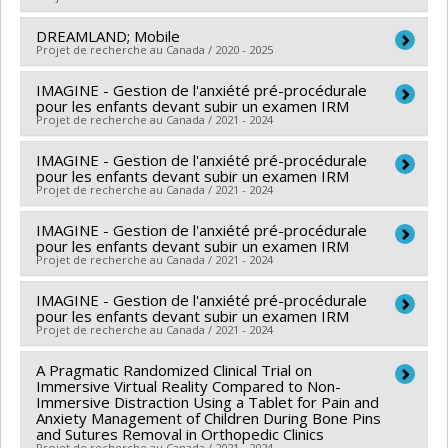
Marjolaine Héon
,
Sophie Tremblay
,
Gabriel Altit
DREAMLAND; Mobile
Chercheur principal :
Hubert Labelle
Sources de financement :
IRSC/Instituts de recherche
Projet de recherche au Canada / 2020 - 2025
Co-chercheurs :
Sylvie Le May
,
Stefan Parent
,
Carole
en santé du Canada
Fortin
,
Marie Beauséjour
,
Carl-Éric Aubin
,
Jean A.
IMAGINE - Gestion de l'anxiété pré-procédurale
Chercheur principal :
Sylvie Le May
Programmes de subvention :
PVXXXXXX-(PJT)
pour les enfants devant subir un examen IRM
Ouellet
Sources de financement :
MITACS Inc.
Subvention Projet
Projet de recherche au Canada / 2021 - 2024
Sources de financement :
IRSC/Instituts de recherche
Programmes de subvention :
PVXXXXXX-Stage
IMAGINE - Gestion de l'anxiété pré-procédurale
Co-chercheurs :
Sylvie Le May
,
Christine Genest
en santé du Canada
Accélération Québec - MITACS
pour les enfants devant subir un examen IRM
Sources de financement :
Ministère Économie et
Programmes de subvention :
PVXXXXXX-(FDN)
Projet de recherche au Canada / 2021 - 2024
Innovation
Subvention Fondation
IMAGINE - Gestion de l'anxiété pré-procédurale
Chercheur principal :
Sylvie Le May
Programmes de subvention :
PVXXXXXX-Soutien aux
pour les enfants devant subir un examen IRM
Co-chercheurs :
Christine Genest
organismes de recherche et innovation (PSO) - Volet
Projet de recherche au Canada / 2021 - 2024
Sources de financement :
Paperplane Therapeutics
2: Soutien aux projets
IMAGINE - Gestion de l'anxiété pré-procédurale
Chercheur principal :
Sylvie Le May
Programmes de subvention :
pour les enfants devant subir un examen IRM
Co-chercheurs :
Christine Genest
Projet de recherche au Canada / 2021 - 2024
Sources de financement :
Fondation de HMR
A Pragmatic Randomized Clinical Trial on
Chercheur principal :
Sylvie Le May
Programmes de subvention :
Immersive Virtual Reality Compared to Non-
Co-chercheurs :
Christine Genest
Immersive Distraction Using a Tablet for Pain and
Anxiety Management of Children During Bone Pins
Sources de financement :
Siemens Canada Ltd
and Sutures Removal in Orthopedic Clinics
Programmes de subvention :
Projet de recherche au Canada / 2021 - 2024