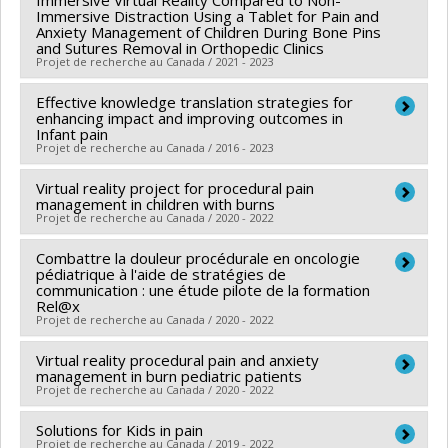
Immersive Virtual Reality Compared to Non-
Co-chercheurs :
Mathilde Hupin Debeurme
,
Argerie
Immersive Distraction Using a Tablet for Pain and
Anxiety Management of Children During Bone Pins
Tsimicalis
and Sutures Removal in Orthopedic Clinics
Sources de financement :
SPIIE/Secrétariat des
Projet de recherche au Canada / 2021 - 2023
programmes interorganismes à l’intention des
Effective knowledge translation strategies for
Chercheur principal :
Sylvie Le May
établissements
enhancing impact and improving outcomes in
Sources de financement :
IRSC/Instituts de recherche
Infant pain
Programmes de subvention :
PVXXXXXX-Fonds
Projet de recherche au Canada / 2016 - 2023
en santé du Canada
d'excellence en recherche Apogée Canada
Programmes de subvention :
Virtual reality project for procedural pain
Chercheur principal :
Bonnie Stevens
management in children with burns
Co-chercheurs :
Sylvie Le May
,
Carole Anne
Projet de recherche au Canada / 2020 - 2022
Estabrooks
,
Christine Therese Chambers
,
Melanie
Combattre la douleur procédurale en oncologie
Chercheur principal :
Sylvie Le May
Anne Barwick
pédiatrique à l'aide de stratégies de
Sources de financement :
Fondation des pompiers du
Sources de financement :
communication : une étude pilote de la formation
IRSC/Instituts de recherche
Rel@x
Québec pour les grands brûlés
en santé du Canada
Projet de recherche au Canada / 2020 - 2022
Programmes de subvention :
Programmes de subvention :
PVXXXXXX-(FDN)
Virtual reality procedural pain and anxiety
Chercheur principal :
Serge Sultan
Subvention Fondation
management in burn pediatric patients
Co-chercheurs :
Sylvie Le May
,
Christian Dagenais
,
Projet de recherche au Canada / 2020 - 2022
Michel Duval
,
Ahmed Moussa
,
Claude Julie Bourque
,
Solutions for Kids in pain
Chercheur principal :
Sylvie Le May
Andrea Maria Laizner
Projet de recherche au Canada / 2019 - 2022