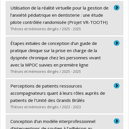
Diplômé(e) :
Lebeau, Julie
Utilisation de la réalité virtuelle pour la gestion de
Cycle :
Maîtrise
l’anxiété pédiatrique en dentisterie : une étude
Diplôme obtenu :
M. Sc.
pilote contrôlée randomisée (Projet VR-TOOTH)
Lien vers le document dans Papyrus
Thèses et mémoires dirigés / 2025 - 2025
Diplômé(e) :
Wu, Wenjia
Étapes initiales de conception d’un guide de
Cycle :
Maîtrise
pratique clinique sur la prise en charge de la
Diplôme obtenu :
M. Sc.
dyspnée chronique chez les personnes vivant
Lien vers le document dans Papyrus
avec la MPOC suivies en première ligne
Thèses et mémoires dirigés / 2025 - 2025
Diplômé(e) :
Gourde, David
Perceptions de patients ressources
Cycle :
Maîtrise
accompagnateurs quant à leurs rôles auprès de
Diplôme obtenu :
M. Sc.
patients de l'Unité des Grands Brûlés
Lien vers le document dans Papyrus
Thèses et mémoires dirigés / 2023 - 2023
Diplômé(e) :
Fortin, Olivier
Conception d’un modèle interprofessionnel
Cycle :
Maîtrise
d’interventions de soutien à l’adhésion au