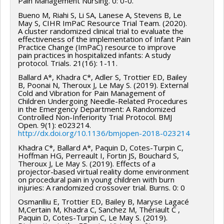
Pain Management Nursing. 0: 0-0.
patients, leurs proches, les chercheurs et les
d'intervenir au niveau des pratiques cliniques
décideurs et à offrir de meilleurs soins et services aux
Bueno M, Riahi S, Li SA, Lanese A, Stevens B, Le
pharmacologiques des professionnels de la santé et
May S, CIHR ImPaC Resource Trial Team. (2020).
patients. Elle permettra de réduire l'utilisation de
de mieux outiller les parents relativement aux
A cluster randomized clinical trial to evaluate the
services non nécessaires et les coûts de santé. Les
effectiveness of the implementation of Infant Pain
pratiques analgésiques reliées à la gestion de la
Practice Change (ImPaC) resource to improve
décideurs politiques participants au projet pourront
douleur des enfants dans le secteur de la chirurgie
pain practices in hospitalized infants: A study
protocol. Trials. 21(16): 1-11.
faire évoluer les politiques de santé en s'appuyant sur
pédiatrique afin d'assurer aux enfants concernés une
les résultats obtenus et influencer les décisions prises
Ballard A*, Khadra C*, Adler S, Trottier ED, Bailey
meilleure gestion de leur douleur.
B, Poonai N, Theroux J, Le May S. (2019). External
dans les organisations de soins tout en contribuant
Cold and Vibration for Pain Management of
aux meilleures prises de décisions par les
Children Undergoing Needle-Related Procedures
in the Emergency Department: A Randomized
professionnels de la santé, les patients et leurs
Controlled Non-Inferiority Trial Protocol. BMJ
Open. 9(1): e023214.
proches.
http://dx.doi.org/10.1136/bmjopen-2018-023214
Khadra C*, Ballard A*, Paquin D, Cotes-Turpin C,
Hoffman HG, Perreault I, Fortin JS, Bouchard S,
Theroux J, Le May S. (2019). Effects of a
projector-based virtual reality dome environment
on procedural pain in young children with burn
injuries: A randomized crossover trial. Burns. 0: 0
Osmanlliu E, Trottier ED, Bailey B, Maryse Lagacé
M,Certain M, Khadra C, Sanchez M, Thériault C ,
Paquin D, Cotes-Turpin C, Le May S. (2019).