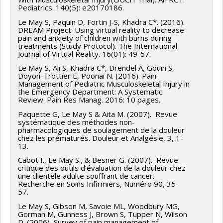
Pediatrics. 140(5): e20170186.
Le May S, Paquin D, Fortin J-S, Khadra C*. (2016).
DREAM Project: Using virtual reality to decrease
pain and anxiety of children with burns during
treatments (Study Protocol). The International
Journal of Virtual Reality. 16(01): 49-57.
Le May S, Ali S, Khadra C*, Drendel A, Gouin S,
Doyon-Trottier E, Poonai N. (2016). Pain
Management of Pediatric Musculoskeletal Injury in
the Emergency Department: A Systematic
Review. Pain Res Manag. 2016: 10 pages.
Paquette G, Le May S & Aita M. (2007). Revue
systématique des méthodes non-
pharmacologiques de soulagement de la douleur
chez les prématurés. Douleur et Analgésie, 3, 1-
13.
Cabot I., Le May S., & Besner G. (2007). Revue
critique des outils d’évaluation de la douleur chez
une clientèle adulte souffrant de cancer.
Recherche en Soins Infirmiers, Numéro 90, 35-
57.
Le May S, Gibson M, Savoie ML, Woodbury MG,
Gorman M, Gunness J, Brown S, Tupper N, Wilson
D. (2006) Survey of pain management of