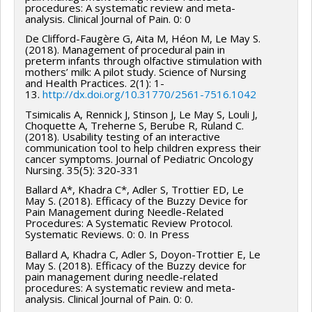
procedures: A systematic review and meta-
analysis. Clinical Journal of Pain. 0: 0
De Clifford-Faugère G, Aita M, Héon M, Le May S.
(2018). Management of procedural pain in
preterm infants through olfactive stimulation with
mothers’ milk: A pilot study. Science of Nursing
and Health Practices. 2(1): 1-
13.
http://dx.doi.org/10.31770/2561-7516.1042
Tsimicalis A, Rennick J, Stinson J, Le May S, Louli J,
Choquette A, Treherne S, Berube R, Ruland C.
(2018). Usability testing of an interactive
communication tool to help children express their
cancer symptoms. Journal of Pediatric Oncology
Nursing. 35(5): 320-331
Ballard A*, Khadra C*, Adler S, Trottier ED, Le
May S. (2018). Efficacy of the Buzzy Device for
Pain Management during Needle-Related
Procedures: A Systematic Review Protocol.
Systematic Reviews. 0: 0. In Press
Ballard A, Khadra C, Adler S, Doyon-Trottier E, Le
May S. (2018). Efficacy of the Buzzy device for
pain management during needle-related
procedures: A systematic review and meta-
analysis. Clinical Journal of Pain. 0: 0.