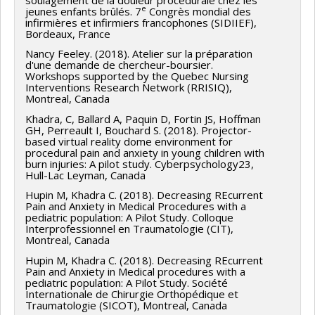
e
jeunes enfants brûlés. 7
Congrès mondial des
infirmières et infirmiers francophones (SIDIIEF),
Bordeaux, France
Nancy Feeley. (2018). Atelier sur la préparation
d'une demande de chercheur-boursier.
Workshops supported by the Quebec Nursing
Interventions Research Network (RRISIQ),
Montreal, Canada
Khadra, C, Ballard A, Paquin D, Fortin JS, Hoffman
GH, Perreault I, Bouchard S. (2018). Projector-
based virtual reality dome environment for
procedural pain and anxiety in young children with
burn injuries: A pilot study. Cyberpsychology23,
Hull-Lac Leyman, Canada
Hupin M, Khadra C. (2018). Decreasing REcurrent
Pain and Anxiety in Medical Procedures with a
pediatric population: A Pilot Study. Colloque
Interprofessionnel en Traumatologie (CIT),
Montreal, Canada
Hupin M, Khadra C. (2018). Decreasing REcurrent
Pain and Anxiety in Medical procedures with a
pediatric population: A Pilot Study. Société
Internationale de Chirurgie Orthopédique et
Traumatologie (SICOT), Montreal, Canada