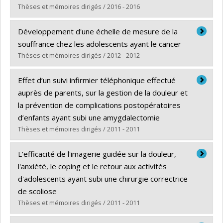
Lien vers le document dans Papyrus
Thèses et mémoires dirigés / 2016 - 2016
Diplômé(e) :
Tremblay, Viviane
Développement d'une échelle de mesure de la
Cycle :
Maîtrise
souffrance chez les adolescents ayant le cancer
Diplôme obtenu :
M. Sc.
Thèses et mémoires dirigés / 2012 - 2012
Lien vers le document dans Papyrus
Diplômé(e) :
Khadra, Christelle
Effet d’un suivi infirmier téléphonique effectué
Cycle :
Maîtrise
auprès de parents, sur la gestion de la douleur et
Diplôme obtenu :
M. Sc.
la prévention de complications postopératoires
Lien vers le document dans Papyrus
d’enfants ayant subi une amygdalectomie
Thèses et mémoires dirigés / 2011 - 2011
Diplômé(e) :
Paquette, Julie
L'efficacité de l'imagerie guidée sur la douleur,
Cycle :
Maîtrise
l'anxiété, le coping et le retour aux activités
Diplôme obtenu :
M. Sc.
d'adolescents ayant subi une chirurgie correctrice
Lien vers le document dans Papyrus
de scoliose
Thèses et mémoires dirigés / 2011 - 2011