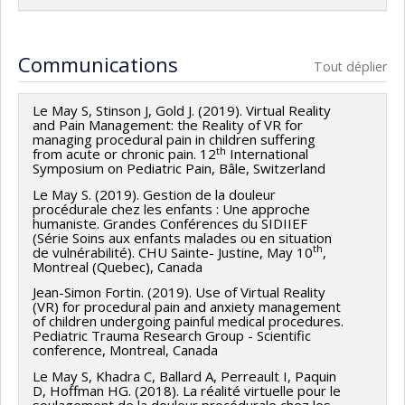
Communications
Tout déplier
Le May S, Stinson J, Gold J. (2019). Virtual Reality
and Pain Management: the Reality of VR for
managing procedural pain in children suffering
th
from acute or chronic pain. 12
International
Symposium on Pediatric Pain, Bâle, Switzerland
Le May S. (2019). Gestion de la douleur
procédurale chez les enfants : Une approche
humaniste. Grandes Conférences du SIDIIEF
(Série Soins aux enfants malades ou en situation
th
de vulnérabilité). CHU Sainte- Justine, May 10
,
Montreal (Quebec), Canada
Jean-Simon Fortin. (2019). Use of Virtual Reality
(VR) for procedural pain and anxiety management
of children undergoing painful medical procedures.
Pediatric Trauma Research Group - Scientific
conference, Montreal, Canada
Le May S, Khadra C, Ballard A, Perreault I, Paquin
D, Hoffman HG. (2018). La réalité virtuelle pour le
soulagement de la douleur procédurale chez les