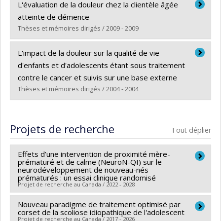
Diplômé(e) :
Charette, Sylvie
L'évaluation de la douleur chez la clientèle âgée
Cycle :
Maîtrise
atteinte de démence
Diplôme obtenu :
M. Sc.
Thèses et mémoires dirigés / 2009 - 2009
Lien vers le document dans Papyrus
Diplômé(e) :
Salette, Françoise
L'impact de la douleur sur la qualité de vie
Cycle :
Maîtrise
d'enfants et d'adolescents étant sous traitement
Diplôme obtenu :
M. Sc.
contre le cancer et suivis sur une base externe
Lien vers le document dans Papyrus
Thèses et mémoires dirigés / 2004 - 2004
Diplômé(e) :
Taillefer, Isabelle
Cycle :
Maîtrise
Projets de recherche
Tout déplier
Diplôme obtenu :
M. Sc.
Lien vers le document dans Papyrus
Effets d’une intervention de proximité mère-
prématuré et de calme (NeuroN-QI) sur le
neurodéveloppement de nouveau-nés
prématurés : un essai clinique randomisé
Projet de recherche au Canada / 2022 - 2028
Nouveau paradigme de traitement optimisé par
Chercheur principal :
Marilyn Aita
corset de la scoliose idiopathique de l'adolescent
Co-chercheurs :
Sylvie Le May
,
Sarah Lippé
,
Projet de recherche au Canada / 2017 - 2026