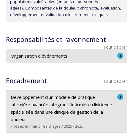
populations vulnérables (enfants et personnes
âgées), Composantes de la douleur: chronicité, évaluation,
développement et validation d'instruments cliniques.
Responsabilités et rayonnement
Tout déplier
Organisation d’événements
2017 - Committee Member, College of Reviewers /
Collège des évaluateurs (CIHR/IRSC), Organization,
Encadrement
Tout déplier
Academic Reviewer, Canadian Institutes of Health
Research
Développement d’un modèle de pratique
2016 - Committee Member, Quebec Health
infirmière avancée intégrant l’infirmière clinicienne
Research Funds - Junior 1 young investigators Salary
spécialisée dans une clinique de gestion de la
Award Committee, Organization, Academic Reviewer,
douleur
Fonds de recherche du Québec - Santé (FRQS)
Thèses et mémoires dirigés / 2025 - 2025