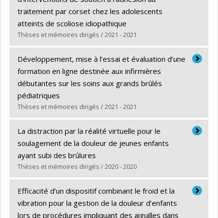
Diplôme obtenu :
M. Sc.
traitement par corset chez les adolescents
Lien vers le document dans Papyrus
atteints de scoliose idiopathique
Thèses et mémoires dirigés / 2021 - 2021
Diplômé(e) :
Provost, Myriam
Développement, mise à l’essai et évaluation d’une
Cycle :
Maîtrise
formation en ligne destinée aux infirmières
Diplôme obtenu :
M. Sc.
débutantes sur les soins aux grands brûlés
Lien vers le document dans Papyrus
pédiatriques
Thèses et mémoires dirigés / 2021 - 2021
Diplômé(e) :
Farthing, Julie
La distraction par la réalité virtuelle pour le
Cycle :
Maîtrise
soulagement de la douleur de jeunes enfants
Diplôme obtenu :
M. Sc.
ayant subi des brûlures
Lien vers le document dans Papyrus
Thèses et mémoires dirigés / 2020 - 2020
Diplômé(e) :
Khadra, Christelle
Efficacité d’un dispositif combinant le froid et la
Cycle :
Doctorat
vibration pour la gestion de la douleur d’enfants
Diplôme obtenu :
Ph. D.
lors de procédures impliquant des aiguilles dans