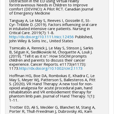
Distraction in the ED using Virtual reality
forIntravenous Needs in Children to Improve
comfort (DEVINCI): A Pilot RCT. Canadian Journal
of Emergency Medicine
Tanguay A, Le May S, Reeves I, Gosselin E, St-
Cyr-Tribble D. (2019). Factors influencing oral care
in intubated intensive care patients. Nursing in
Critical Care. 2019(7): 1-8.
http://dx.doi.org/10.1111/nicc.12456
Published,
John Wiley & Sons Inc., United States
Tsimicalis A, Rennick J, Le May S, Stinson J, Sarkis
B, Séguin K, Siedlikowski M, Choquette A, Louli J.
(2019). "Tell it as it is": How SISOM prompts
children and parents to discuss their cancer
experience. Cancer Reports. e1173(e1173):
1173.
http://dx.doi.org/10.1002/cnr2.1173
Hoffman HG, Boe DA, Rombokas E, Khadra C, Le
May S, Meyer WJ, Patterson S, Ballesteros A, Pitt
S. (2020). VR Hand Therapy: A new tool for non-
opioid analgesia for acute procedural pain, hand
rehabilitation and VR embodiement therapy for
phantom limb pain. Journal of Hand Therapy. 1(1):
1-11.
Trottier ED, Ali S, Meckler G, Blanchet M, Stang A,
Porter R, Thull-Freedman J, Dubrovsky AS, Kam