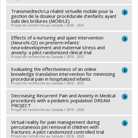
Sources de financement :
FRQS/Fonds de recherche
Transmedtech/La réalité virtuelle mobile pour la
Chercheur principal :
Christine Therese Chambers
du Québec - Santé (FRSQ)
gestion de la douleur procédurale d’enfants ayant
Co-chercheurs :
Sylvie Le May
Programmes de subvention :
subi des brûlures (MOBILE)
Projet de recherche au Canada / 2020 - 2021
Sources de financement :
IRSC/Instituts de recherche
en santé du Canada , Secrétariat Inter-Conseil et
Effects of a nurturing and quiet intervention
Chercheur principal :
Sylvie Le May
Réseaux des centres d'excellence (RCE)
(NeuroN-QI) on preterm infants'
Sources de financement :
SPIIE/Secrétariat des
neurodevelopment and maternal stress and
Programmes de subvention :
,
anxiety: a pilot randomized clinical trial
programmes interorganismes à l’intention des
Projet de recherche au Canada / 2019 - 2021
établissements
Programmes de subvention :
Evaluating the effectiveness of an online
PVXXXXXX-Fonds
Sources de financement :
Réseau de recherche
knowledge translation intervention for minimizing
d'excellence en recherche Apogée Canada/Bourse
portant sur les interventions en sciences infirmières
procedural pain in hospitalized infants
Projet de recherche au Canada / 2016 - 2021
du Québec (RRISIQ)
Programmes de subvention :
Decreasing Recurrent Pain and Anxiety in Medical
Chercheur principal :
Bonnie Stevens
procedures with a pediatric population DREAM
Co-chercheurs :
Sylvie Le May
,
Carole Anne
PROJECT
Projet de recherche au Canada / 2019 - 2020
Estabrooks
,
Christine Therese Chambers
,
Melanie
Anne Barwick
Virtual reality for pain management during
Chercheur principal :
Sylvie Le May
Sources de financement :
percutaneous pin removal in children with
IRSC/Instituts de recherche
Sources de financement :
Fondation des pompiers du
fractures: A pilot randomized controlled trial
en santé du Canada
Projet de recherche au Canada / 2018 - 2020