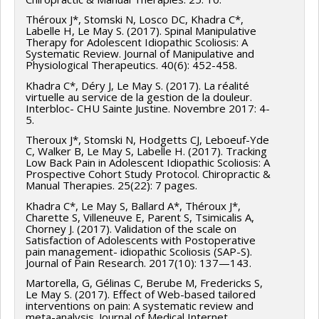
Théroux J*, Stomski N, Losco DC, Khadra C*,
Labelle H, Le May S. (2017). Spinal Manipulative
Therapy for Adolescent Idiopathic Scoliosis: A
Systematic Review. Journal of Manipulative and
Physiological Therapeutics. 40(6): 452-458.
Khadra C*, Déry J, Le May S. (2017). La réalité
virtuelle au service de la gestion de la douleur.
Interbloc- CHU Sainte Justine. Novembre 2017: 4-
5.
Theroux J*, Stomski N, Hodgetts CJ, Leboeuf-Yde
C, Walker B, Le May S, Labelle H. (2017). Tracking
Low Back Pain in Adolescent Idiopathic Scoliosis: A
Prospective Cohort Study Protocol. Chiropractic &
Manual Therapies. 25(22): 7 pages.
Khadra C*, Le May S, Ballard A*, Théroux J*,
Charette S, Villeneuve E, Parent S, Tsimicalis A,
Chorney J. (2017). Validation of the scale on
Satisfaction of Adolescents with Postoperative
pain management- idiopathic Scoliosis (SAP-S).
Journal of Pain Research. 2017(10): 137—143.
Martorella, G, Gélinas C, Berube M, Fredericks S,
Le May S. (2017). Effect of Web-based tailored
interventions on pain: A systematic review and
meta-analysis. Journal of Medical Internet