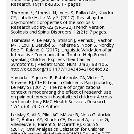
Research. 19(11): e385, 17 pages.
Theroux J*, Stomski N, Innes S, Ballard A*, Khadra
C*, Labelle H, Le May S. (2017). Revisiting the
psychometric properties of the Scoliosis
Research Society-22 (SRS-22) French Version.
Scoliosis and Spinal Disorders. 12(21): 7 pages.
Tsimicalis A, Le May S, Stinson J, Rennick J, Vachon
M-F, Louli J, Bérubé S, Treherne S, Yoon S, Nordby
Bøe T, Ruland C. (2017). Linguistic Validation of an
Interactive Communication Tool to Help French-
speaking Children Express their Cancer
Symptoms. J Pediatr Oncol Nurs. 34(2): 98-105.
http://dx.doi.org/10.1177/1043454216646532
Yamada J, Squires JE, Estabrooks CA, Victor C,
Stevens BJ; CIHR Tean in Children's Pain (including
Le May S). (2017). The role of organizational
context in moderating the effect of research use
on pain outcomes in hospitalized children: A cross
sectional study.BMC Health Services Research.
17(1): 68-73. Co-Author
Le May S, Ali S, Plint AC, Mâsse B, Neto G, Auclair
M-C, Ballard A*, Khadra C*, Drendel A, Leclair G,
Villeneuve E, Parent S, McGrath PJ, Gouin S.
(2017). Oral Analgesics Utilization for Children
With Musculoskeletal Injury(OUCH Trial): An RCT.