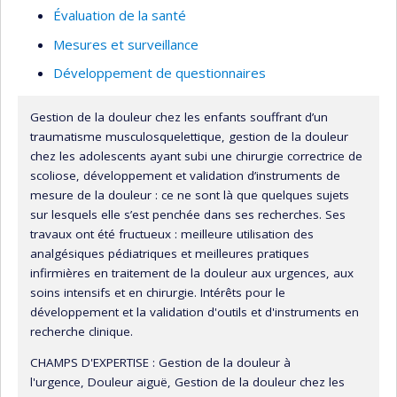
dans les secteurs de soins de l’urgence, des soins intensifs
Évaluation de la santé
et des soins chirurgicaux.
Mesures et surveillance
Les réalisations que Mme Le May a accomplies à ce jour
Développement de questionnaires
témoignent d’une carrière de recherche très fructueuse.
Son dévouement à améliorer la gestion de la douleur chez
Gestion de la douleur chez les enfants souffrant d’un
les enfants est une richesse et un exemple majeur pour
traumatisme musculosquelettique, gestion de la douleur
les futures infirmières chercheures.
chez les adolescents ayant subi une chirurgie correctrice de
scoliose, développement et validation d’instruments de
L’OIIQ a récemment honoré Mme LeMay du Prix Florence
mesure de la douleur : ce ne sont là que quelques sujets
– recherche en sciences infirmières 2013.
sur lesquels elle s’est penchée dans ses recherches. Ses
travaux ont été fructueux : meilleure utilisation des
analgésiques pédiatriques et meilleures pratiques
infirmières en traitement de la douleur aux urgences, aux
soins intensifs et en chirurgie. Intérêts pour le
développement et la validation d'outils et d'instruments en
recherche clinique.
CHAMPS D'EXPERTISE : Gestion de la douleur à
l'urgence, Douleur aiguë, Gestion de la douleur chez les