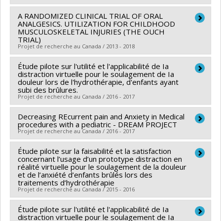
A RANDOMIZED CLINICAL TRIAL OF ORAL
Chercheur principal :
Hélène Lefebvre
ANALGESICS. UTILIZATION FOR CHILDHOOD
Co-chercheurs :
Damien Contandriopoulos
,
Sylvie Le
MUSCULOSKELETAL INJURIES (THE OUCH
TRIAL)
May
,
Caroline Larue
,
Denise Malo
,
Sylvie Dubois
,
Projet de recherche au Canada / 2013 - 2018
Francine Girard
,
Christian Dagenais
,
Janusz
Kaczorowski
Étude pilote sur l'utilité et l'applicabilité de Ia
,
Isabelle Brault
,
Marie-Josée Levert
Chercheur principal :
Sylvie Le May
distraction virtuelle pour le soulagement de Ia
Sources de financement :
IRSC/Instituts de recherche
Co-chercheurs :
Stefan Parent
,
Serge Gouin
,
Benoît
douleur lors de l'hydrothérapie, d'enfants ayant
subi des brûlures.
en santé du Canada
Mâsse
,
Patrick Mcgrath
,
Samina Ali
,
Amy Drendel
,
Projet de recherche au Canada / 2016 - 2017
Programmes de subvention :
PVX88932-(PASS)
Amy Plint
,
Gina Neto
Partenariats pour l'amélioration des services de santé
Sources de financement :
Decreasing REcurrent pain and Anxiety in Medical
IRSC/Instituts de recherche
Chercheur principal :
Sylvie Le May
procedures with a pediatric - DREAM PROJECT
en santé du Canada
Sources de financement :
Entraide Grands brûlés
Projet de recherche au Canada / 2016 - 2017
Programmes de subvention :
PVXX5647-(MOP)
Programmes de subvention :
Étude pilote sur la faisabilité et la satisfaction
Chercheur principal :
Sylvie Le May
Subvention de fonctionnement incluant les
concernant l’usage d’un prototype distraction en
Co-chercheurs :
Johanne Déry
,
Édith Villeneuve
,
David
subventions de fonctionnement programmatiques
réalité virtuelle pour le soulagement de la douleur
et de l’anxiété d’enfants brûlés lors des
Labbé
,
Sylvie Charette
,
Stéphane Bouchard
,
Argerie
(général)
traitements d’hydrothérapie
Tsimicalis
Projet de recherche au Canada / 2015 - 2016
Sources de financement :
Réseau de recherche
Étude pilote sur l'utilité et l'applicabilité de Ia
Chercheur principal :
Sylvie Le May
portant sur les interventions en sciences infirmières
distraction virtuelle pour le soulagement de Ia