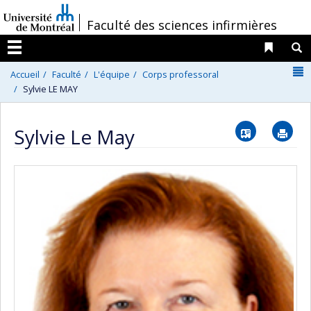
Passer
/
Faculté des sciences infirmières
au
contenu
Liens 
R
Menu
N
Accueil
Faculté
L'équipe
Corps professoral
Sylvie LE MAY
Vcard
Im
Sylvie Le May