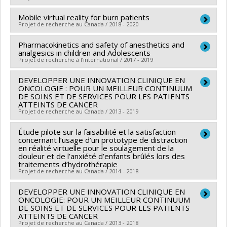
Québec pour les grands brûlés
Programmes de subvention :
PVXXXXXX-(PJT)
Programmes de subvention :
Mobile virtual reality for burn patients
Chercheur principal :
Sylvie Le May
Subvention Projet
Projet de recherche au Canada / 2018 - 2020
Sources de financement :
Fondation de l'Hôpital Ste-
Justine
Pharmacokinetics and safety of anesthetics and
Chercheur principal :
Sylvie Le May
analgesics in children and Adolescents
Programmes de subvention :
Sources de financement :
Fondation de l'Hôpital Ste-
Projet de recherche à l’international / 2017 - 2019
Justine
DEVELOPPER UNE INNOVATION CLINIQUE EN
Co-chercheurs :
Sylvie Le May
,
Julie Autmizguine
Programmes de subvention :
ONCOLOGIE : POUR UN MEILLEUR CONTINUUM
Sources de financement :
NIH/National Institutes of
DE SOINS ET DE SERVICES POUR LES PATIENTS
ATTEINTS DE CANCER
Health (NIH)
Projet de recherche au Canada / 2013 - 2019
Programmes de subvention :
Étude pilote sur la faisabilité et la satisfaction
Chercheur principal :
Hélène Lefebvre
concernant l’usage d’un prototype de distraction
Co-chercheurs :
Damien Contandriopoulos
,
Sylvie Le
en réalité virtuelle pour le soulagement de la
douleur et de l’anxiété d’enfants brûlés lors des
May
,
Caroline Larue
,
Denise Malo
,
Sylvie Dubois
,
traitements d’hydrothérapie
Francine Girard
,
Christian Dagenais
,
Janusz
Projet de recherche au Canada / 2014 - 2018
Kaczorowski
,
Isabelle Brault
,
Marie-Josée Levert
DEVELOPPER UNE INNOVATION CLINIQUE EN
Sources de financement :
MSSS/Ministère de la Santé
ONCOLOGIE: POUR UN MEILLEUR CONTINUUM
DE SOINS ET DE SERVICES POUR LES PATIENTS
et des Services sociaux
ATTEINTS DE CANCER
Programmes de subvention :
Projet de recherche au Canada / 2013 - 2018