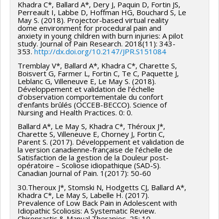
Khadra C*, Ballard A*, Dery J, Paquin D, Fortin JS,
Perreault I, Labbe D, Hoffman HG, Bouchard S, Le
May S. (2018). Projector-based virtual reality
dome environment for procedural pain and
anxiety in young children with burn injuries: A pilot
study. Journal of Pain Research. 2018(11): 343-
353.
http://dx.doi.org/10.2147/JPR.S151084
Tremblay V*, Ballard A*, Khadra C*, Charette S,
Boisvert G, Farmer L, Fortin C, Te C, Paquette J,
Leblanc G, Villeneuve E, Le May S. (2018).
Développement et validation de l’échelle
d’observation comportementale du confort
d’enfants brûlés (OCCEB-BECCO). Science of
Nursing and Health Practices. 0: 0.
Ballard A*, Le May S, Khadra C*, Théroux J*,
Charette S, Villeneuve E, Chorney J, Fortin C,
Parent S. (2017). Développement et validation de
la version canadienne-française de l’échelle de
Satisfaction de la gestion de la Douleur post-
opératoire – Scoliose idiopathique (SAD-S).
Canadian Journal of Pain. 1(2017): 50-60
30.Theroux J*, Stomski N, Hodgetts CJ, Ballard A*,
Khadra C*, Le May S, Labelle H. (2017).
Prevalence of Low Back Pain in Adolescent with
Idiopathic Scoliosis: A Systematic Review.
Chiropractic & Manual Therapies. 25: 10.