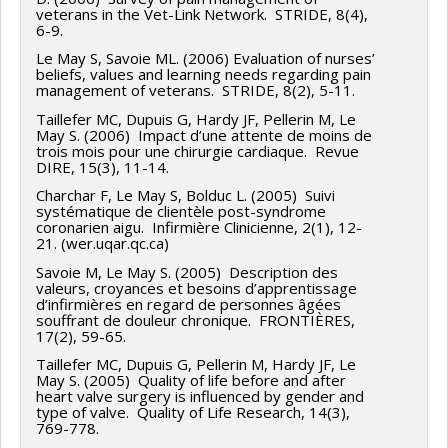
veterans in the Vet-Link Network. STRIDE, 8(4),
6-9.
Le May S, Savoie ML. (2006) Evaluation of nurses’
beliefs, values and learning needs regarding pain
management of veterans. STRIDE, 8(2), 5-11.
Taillefer MC, Dupuis G, Hardy JF, Pellerin M, Le
May S. (2006) Impact d’une attente de moins de
trois mois pour une chirurgie cardiaque. Revue
DIRE, 15(3), 11-14.
Charchar F, Le May S, Bolduc L. (2005) Suivi
systématique de clientèle post-syndrome
coronarien aigu. Infirmière Clinicienne, 2(1), 12-
21. (wer.uqar.qc.ca)
Savoie M, Le May S. (2005) Description des
valeurs, croyances et besoins d’apprentissage
d’infirmières en regard de personnes âgées
souffrant de douleur chronique. FRONTIÈRES,
17(2), 59-65.
Taillefer MC, Dupuis G, Pellerin M, Hardy JF, Le
May S. (2005) Quality of life before and after
heart valve surgery is influenced by gender and
type of valve. Quality of Life Research, 14(3),
769-778.