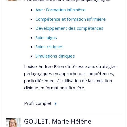
Interventions innovantes
Axe : Formation infirmière
Intérêts de recherche :
Compétence et formation infirmière
Traumatisme craniocérébral
Développement des compétences
Rétablissement après un coma
Soins aigus
Perturbations du sommeil
Soins critiques
Gestion de la douleur
Simulations cliniques
Retour à la santé pendant-après un
épisode de soins
Louise-Andrée Brien s’intéresse aux stratégies
Protocole interdisciplinaires de
pédagogiques en approche par compétences,
dépistage et de prise en charge
particulièrement à l’utilisation de la simulation
clinique en formation infirmière.
Intégration des patients partenaires
et proches aidants dans les services
de soutien
Profil complet
GOULET, Marie-Hélène