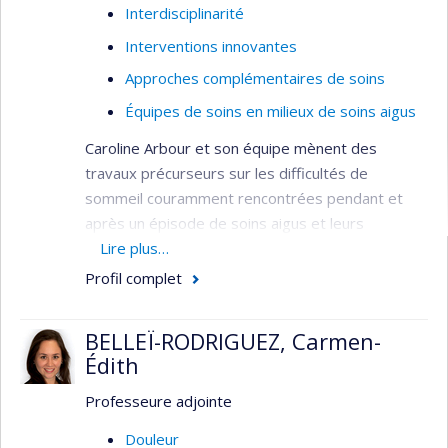
Interdisciplinarité
Interventions innovantes
Approches complémentaires de soins
Équipes de soins en milieux de soins aigus
Caroline Arbour et son équipe mènent des
travaux précurseurs sur les difficultés de
sommeil couramment rencontrées pendant et
après un épisode de soins aigus et leurs
répercussions sur les résultats de santé, y
Lire plus…
compris la gestion de la douleur, l’ajustement
Profil complet
psychosocial et la reprise des activités. Compte
tenu des liens étroits qui existent entre le
BELLEÏ-RODRIGUEZ, Carmen-
sommeil, le cerveau et le système nerveux, ses
Édith
travaux s’intéressent principalement aux
personnes ayant survécu à un traumatisme
Professeure adjointe
crânien ou à une condition pouvant entraîner des
Douleur