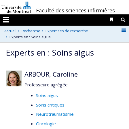
Passer
/
Faculté des sciences infirmières
au
contenu
Liens 
R
Menu
N
Accueil
Recherche
Expertises de recherche
Experts en : Soins aigus
Experts en : Soins aigus
ARBOUR, Caroline
Professeure agrégée
Soins aigus
Soins critiques
Neurotraumatisme
Oncologie