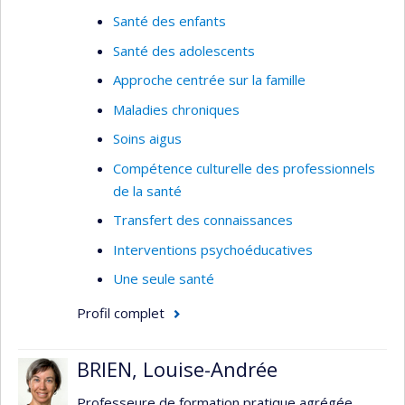
altérations nerveuses périphériques, notamment
Santé des enfants
le cancer. Elle développe et mets sur pied des
protocoles de dépistage et d'intervention
Santé des adolescents
simples et rapides afin de réduire les
Approche centrée sur la famille
perturbations de sommeil et leurs conséquences
Maladies chroniques
chez ces groupes vulnérables, avec un grand
potentiel de transférabilité à d’autres populations
Soins aigus
cliniques.
Compétence culturelle des professionnels
de la santé
Axe :
Pratique clinique
Transfert des connaissances
Expertise :
Interventions psychoéducatives
Soins aigus
Une seule santé
Soins critiques
Profil complet
Sommeil
Résultats de santé
BRIEN, Louise-Andrée
Interdisciplinarité
Professeure de formation pratique agrégée