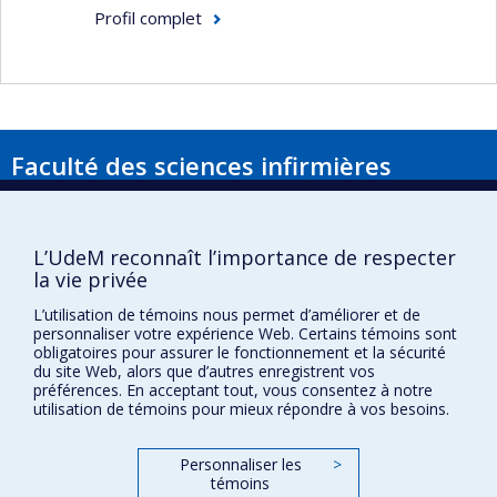
Profil complet
la pratique clinique en contexte de délirium
la participation des familles et des
préposés aux bénéficiaires dans la
détection, la prévention et la gestion du
délirium
Faculté des sciences infirmières
le développement de nouveaux indicateurs
Pavillon Marguerite-d'Youville
physiologiques (notamment l’oxymétrie
2375, chemin de la Côte-Sainte-Catherine
cérébrale et l’électroencéphalogramme
Montréal (Québec) H3T 1A8
L’UdeM reconnaît l’importance de respecter
simplifié) pour la détection du délirium
la vie privée
Lien Google Maps
postopératoire
L’utilisation de témoins nous permet d’améliorer et de
Nous joindre
personnaliser votre expérience Web. Certains témoins sont
obligatoires pour assurer le fonctionnement et la sécurité
Plan du site
du site Web, alors que d’autres enregistrent vos
préférences. En acceptant tout, vous consentez à notre
Accessibilité
utilisation de témoins pour mieux répondre à vos besoins.
Personnaliser les
>
Confidentialité
témoins