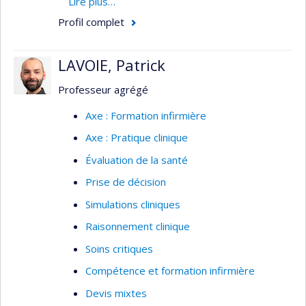
environnement sécuritaire pour tous. Elle
Lire plus…
préconise une approche de partenariat avec les
Profil complet
milieux cliniques, ce qui implique tant les
personnes avec un trouble de santé mentale,
LAVOIE, Patrick
leurs proches, les intervenants, les gestionnaires
et les organismes communautaires.
Professeur agrégé
Axe : Formation infirmière
Axe : Pratique clinique
Évaluation de la santé
Prise de décision
Simulations cliniques
Raisonnement clinique
Soins critiques
Compétence et formation infirmière
Devis mixtes