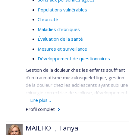
Populations vulnérables
Chronicité
Maladies chroniques
Évaluation de la santé
Mesures et surveillance
Développement de questionnaires
Gestion de la douleur chez les enfants souffrant
d’un traumatisme musculosquelettique, gestion
de la douleur chez les adolescents ayant subi une
chirurgie correctrice de scoliose, développement
et validation d’instruments de mesure de la
Lire plus…
douleur : ce ne sont là que quelques sujets sur
Profil complet
lesquels elle s’est penchée dans ses recherches.
Ses travaux ont été fructueux : meilleure
MAILHOT, Tanya
utilisation des analgésiques pédiatriques et