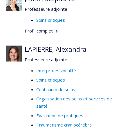
contexte de soins intensifs où le pronostic vital
peut être compromis.
Professeure adjointe
Soins critiques
Profil complet
LAPIERRE, Alexandra
Professeure adjointe
Interprofessionalité
Soins critiques
Continuum de soins
Organisation des soins et services de
santé
Évaluation de pratiques
Traumatisme craniocérébral