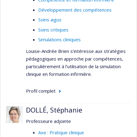
altérations nerveuses périphériques, notamment
le cancer. Elle développe et mets sur pied des
Développement des compétences
protocoles de dépistage et d'intervention
Soins aigus
simples et rapides afin de réduire les
Soins critiques
perturbations de sommeil et leurs conséquences
chez ces groupes vulnérables, avec un grand
Simulations cliniques
potentiel de transférabilité à d’autres populations
Louise-Andrée Brien s’intéresse aux stratégies
cliniques.
pédagogiques en approche par compétences,
Axe :
particulièrement à l’utilisation de la simulation
Pratique clinique
clinique en formation infirmière.
Expertise :
Soins aigus
Profil complet
Soins critiques
DOLLÉ, Stéphanie
Sommeil
Résultats de santé
Professeure adjointe
Interdisciplinarité
Axe : Pratique clinique