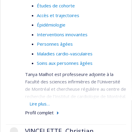
Études de cohorte
Accès et trajectoires
Épidémiologie
Interventions innovantes
Personnes âgées
Maladies cardio-vasculaires
Soins aux personnes âgées
Tanya Mailhot est professeure adjointe à la
Faculté des sciences infirmières de l’Université
de Montréal et chercheuse régulière au centre de
recherche de l'Institut de cardiologie de Montréal.
Elle détient une expertise clinique en soins
Lire plus…
critiques cardiovasculaires et s’intéresse au
Profil complet
développement et à l’évaluation de nouvelles
modalités d’évaluation et d’intervention,
VINCELETTE, Christian