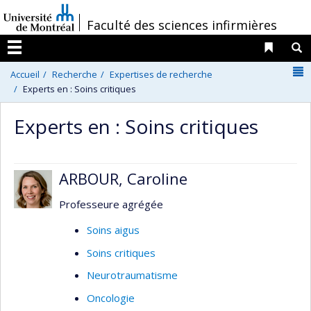
Passer
/
Faculté des sciences infirmières
au
contenu
Liens 
R
Menu
N
Accueil
Recherche
Expertises de recherche
Experts en : Soins critiques
Experts en : Soins critiques
ARBOUR, Caroline
Professeure agrégée
Soins aigus
Soins critiques
Neurotraumatisme
Oncologie