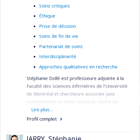
Interventions innovantes
Soins critiques
Intérêts de recherche :
Éthique
Traumatisme craniocérébral
Prise de décision
Rétablissement après un coma
Soins de fin de vie
Perturbations du sommeil
Partenariat de soins
Gestion de la douleur
Interdisciplinarité
Retour à la santé pendant-après un
Approches qualitatives en recherche
épisode de soins
Stéphanie Dollé est professeure adjointe à la
Protocole interdisciplinaires de
Faculté des sciences infirmières de l'Université
dépistage et de prise en charge
de Montréal et chercheure associée (axe
Intégration des patients partenaires
traumatologie et soins aigus) au centre de
et proches aidants dans les services
recherche du CIUSSSNIM. Ses travaux de
Lire plus…
de soutien
recherche se concentrent sur la prise de décision
Profil complet
partagée par les différents acteurs du soin, pour
déterminer les objectifs de celui-ci dans un
JARRY, Stéphanie