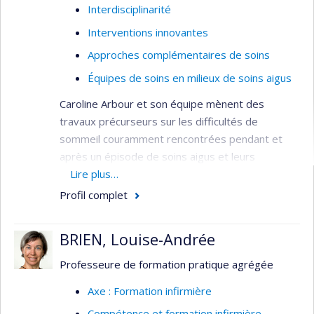
Interdisciplinarité
Interventions innovantes
Approches complémentaires de soins
Équipes de soins en milieux de soins aigus
Caroline Arbour et son équipe mènent des
travaux précurseurs sur les difficultés de
sommeil couramment rencontrées pendant et
après un épisode de soins aigus et leurs
répercussions sur les résultats de santé, y
Lire plus…
compris la gestion de la douleur, l’ajustement
Profil complet
psychosocial et la reprise des activités. Compte
tenu des liens étroits qui existent entre le
BRIEN, Louise-Andrée
sommeil, le cerveau et le système nerveux, ses
travaux s’intéressent principalement aux
Professeure de formation pratique agrégée
personnes ayant survécu à un traumatisme
Axe : Formation infirmière
crânien ou à une condition pouvant entraîner des
Compétence et formation infirmière