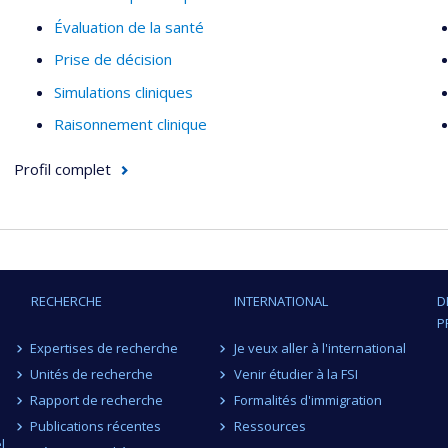
Évaluation de la santé
Prise de décision
Simulations cliniques
Raisonnement clinique
Profil complet
RECHERCHE
INTERNATIONAL
D
P
Expertises de recherche
Je veux aller à l'international
Unités de recherche
Venir étudier à la FSI
Rapport de recherche
Formalités d'immigration
Publications récentes
Ressources
l