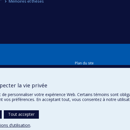
Mémoires et thèses
Plan du site
Accessibilité
ecter la vie privée
t de personnaliser votre expérience Web. Certains témoins sont oblig
ent vos préférences. En acceptant tout, vous consentez à notre utili
Tout accepter
ions d’utilisation
.
témoins