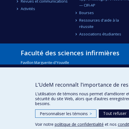
Revues et communications
— CIFI-AP
Activités
Bourses
Ressources d'aide à la
réussite
Associations étudiantes
Faculté des sciences infirmières
Pavillon Marguerite-d'Youville
2375, chemin de la Côte-Sainte-Catherine
Montréal (Québec) H3T 1A8
Lien Google Maps
L’UdeM reconnaît l’importance de resp
Nous joindre
L’utilisation de témoins nous permet d’améliorer e
sécurité du site Web, alors que d’autres enregistr
besoins.
Tout refuser
Personnaliser les témoins
>
Voir notre
politique de confidentialité
et nos
condit
Confidentialité
Conditions d’utilisation
Paramètres des 