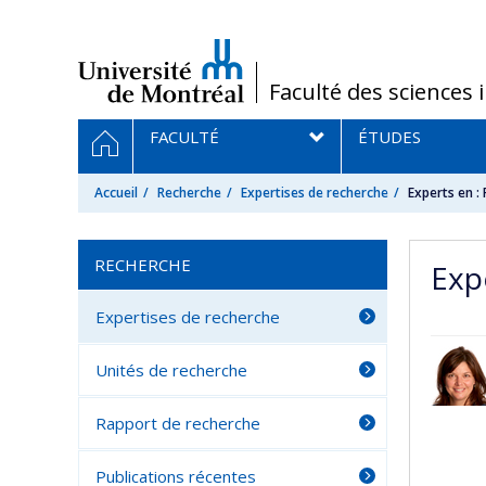
Passer
au
contenu
/
Faculté des sciences 
Navigation
ACCUEIL
FACULTÉ
ÉTUDES
principale
Accueil
Recherche
Expertises de recherche
Experts en :
RECHERCHE
Exp
Expertises de recherche
Unités de recherche
Rapport de recherche
Publications récentes