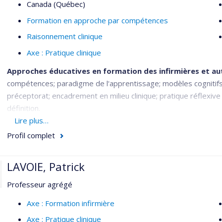
Canada (Québec)
Formation en approche par compétences
Raisonnement clinique
Axe : Pratique clinique
Approches éducatives en formation des infirmières et aut
compétences; paradigme de l'apprentissage; modèles cognitifs 
préceptorat; encadrement en milieu clinique; pratique réflexiv
définition.
Lire plus…
Soins de première ligne:
suivi des malades chroniques dans le
Profil complet
interprofessionnelle; rôle de l'infirmière; partenariat patients-
Méthodes de recherche:
recherche participative/collaborativ
LAVOIE, Patrick
recherche qualitative: phénoménologie, ethnographie,
think-al
Professeur agrégé
Axe : Formation infirmière
Axe : Pratique clinique