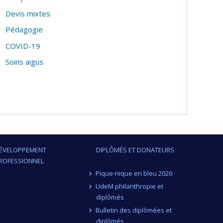
Devis mixtes
Pédagogie
COVID-19
Soins aigus
ÉVELOPPEMENT
DIPLÔMÉS ET DONATEURS
ROFESSIONNEL
Pique-nique en bleu 2026
UdeM philanthropie et
diplômés
Bulletin des diplômées et
diplômés