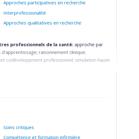
Approches participatives en recherche
Interprofessionalité
Approches qualitatives en recherche
res professionnels de la santé:
approche par
d'apprentissage; raisonnement clinique;
e et codéveloppment professionnel; simulation haute
s services de première ligne; collaboration
familles-professionnels
e, interprofessionnelle; approche multiméthode;
oud
Soins critiques
Compétence et formation infirmière