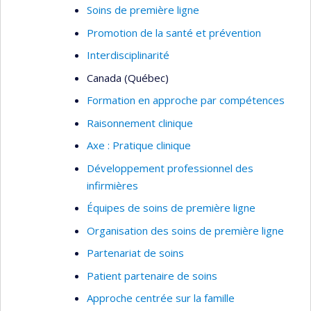
Cliniques IPS
Soins de première ligne
Soins de première ligne
Promotion de la santé et prévention
Modèles organisationnels en première ligne
Interdisciplinarité
Role des infirmières en première ligne
Canada (Québec)
Infirmières praticiennes spécialisées
Formation en approche par compétences
Qualité des soins
Raisonnement clinique
Indicateurs de qualité
Axe : Pratique clinique
Développement professionnel des
infirmières
Équipes de soins de première ligne
Organisation des soins de première ligne
Partenariat de soins
Patient partenaire de soins
Approche centrée sur la famille