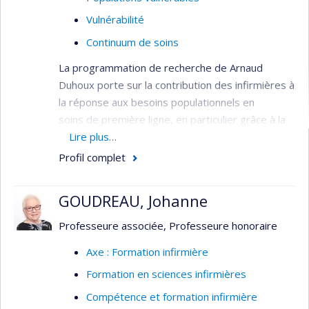
Vulnérabilité
Continuum de soins
La programmation de recherche de Arnaud
Duhoux porte sur la contribution des infirmières à
la réponse aux besoins populationnels en
soins de première ligne, en particulier grâce à la
pratique avancée. Il mène plusieurs projets sur le
Lire plus…
sujet, dans le domaine de l’organisation des
Profil complet
services de santé, dont un projet sur l’évaluation
des premières « cliniques IPS » implantées au
GOUDREAU, Johanne
Québec en 2022. Son expertise en évalution de la
qualité grâce à la mesure d'indicateurs est mise à
Professeure associée, Professeure honoraire
profit dans plusieurs projets de recherche. Il
Axe : Formation infirmière
s'intéresse également aux conditions de pratique
Formation en sciences infirmières
des IPS en partenariat avec différents acteurs du
système de santé.
Compétence et formation infirmière