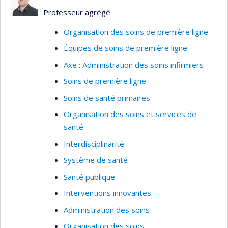
Pratiques collaboratives
Professeur agrégé
Promotion de la santé et prévention
Organisation des soins de première ligne
Mesure des soins et services de santé
Équipes de soins de première ligne
Données clinico-administratives et dossiers
Axe : Administration des soins infirmiers
médicaux électroniques
Soins de première ligne
Soins de santé primaires
Organisation des soins et services de
santé
Interdisciplinarité
Système de santé
Santé publique
Interventions innovantes
Administration des soins
Organisation des soins