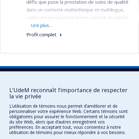
défis que pose la prestation de soins de qualité
dans un contexte multiethnique et multilingue,
selon une perspective tenant compte du genre,
de l'appartenance ethnique, des expériences
Lire plus…
d'immigration et de l'équité. Ses travaux visent à
Profil complet
développer des stratégies (recherche et
activités) qui permettraient de mieux
comprendre l'influence des différences entre les
sexes sur la santé des femmes (en terme de
promotion de la santé et de recours aux
Faculté des sciences infirmières
services), notamment celles vivant des conditions
Pavillon Marguerite-d'Youville
de migration.
L’UdeM reconnaît l’importance de respecter
2375, chemin de la Côte-Sainte-Catherine
la vie privée
Domaines d’expertise:
Santé des femmes;
Montréal (Québec) H3T 1A8
L’utilisation de témoins nous permet d’améliorer et de
Santé mondiale; Déterminants sociaux de la santé
Lien Google Maps
personnaliser votre expérience Web. Certains témoins sont
(sexe, genre, ethnicité, immigration); Aspects
obligatoires pour assurer le fonctionnement et la sécurité
Nous joindre
du site Web, alors que d’autres enregistrent vos
sociaux de la santé (immigration et tuberculose;
préférences. En acceptant tout, vous consentez à notre
Plan du site
immigration et diabète); Accès et trajectoires;
utilisation de témoins pour mieux répondre à vos besoins.
populations immigrantes; système de santé