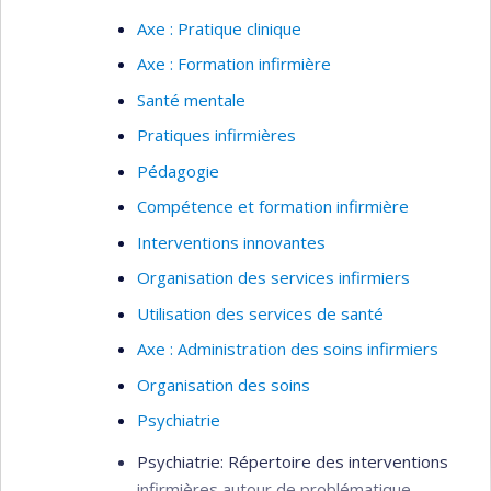
profit dans plusieurs projets de recherche. Il
Axe : Pratique clinique
s'intéresse également aux conditions de pratique
Axe : Formation infirmière
des IPS en partenariat avec différents acteurs du
système de santé.
Santé mentale
Cliniques IPS
Pratiques infirmières
Soins de première ligne
Pédagogie
Modèles organisationnels en première ligne
Compétence et formation infirmière
Role des infirmières en première ligne
Interventions innovantes
Infirmières praticiennes spécialisées
Organisation des services infirmiers
Qualité des soins
Utilisation des services de santé
Indicateurs de qualité
Axe : Administration des soins infirmiers
Organisation des soins
Psychiatrie
Psychiatrie: Répertoire des interventions
infirmières autour de problématique