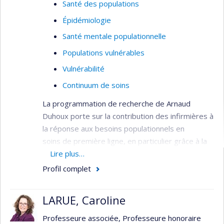
Santé des populations
Épidémiologie
Santé mentale populationnelle
Populations vulnérables
Vulnérabilité
Continuum de soins
La programmation de recherche de Arnaud
Duhoux porte sur la contribution des infirmières à
la réponse aux besoins populationnels en
soins de première ligne, en particulier grâce à la
pratique avancée. Il mène plusieurs projets sur le
Lire plus…
sujet, dans le domaine de l’organisation des
Profil complet
services de santé, dont un projet sur l’évaluation
des premières « cliniques IPS » implantées au
LARUE, Caroline
Québec en 2022. Son expertise en évalution de la
qualité grâce à la mesure d'indicateurs est mise à
Professeure associée, Professeure honoraire