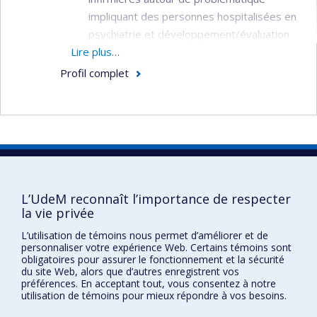
impliquant des personnes hospitalisées en
psychiatrie et développement/évaluation
Lire plus…
des programmes de formation afin
d'améliorer les interventions infirmières et
Profil complet
contribuer à rehausser la qualité des soins
pour le client
Éducation: étude des stratégies
d'apprentissage des étudiants en sciences
infirmières dans les méthodes actives de
Faculté des sciences infirmières
formation (APP, simulation de cas),
Pavillon Marguerite-d'Youville
L’UdeM reconnaît l’importance de respecter
formation de tuteurs et préceptorat en
2375, chemin de la Côte-Sainte-Catherine
la vie privée
pratique avancée
Montréal (Québec) H3T 1A8
L’utilisation de témoins nous permet d’améliorer et de
Lien Google Maps
personnaliser votre expérience Web. Certains témoins sont
obligatoires pour assurer le fonctionnement et la sécurité
Nous joindre
du site Web, alors que d’autres enregistrent vos
préférences. En acceptant tout, vous consentez à notre
Plan du site
utilisation de témoins pour mieux répondre à vos besoins.
Accessibilité