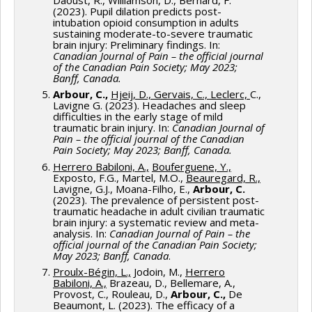
(2023). Pupil dilation predicts post-
intubation opioid consumption in adults
sustaining moderate-to-severe traumatic
brain injury: Preliminary findings. In:
Canadian Journal of Pain – the official journal
of the Canadian Pain Society; May 2023;
Banff, Canada.
Arbour, C.,
Hjeij, D., Gervais, C., Leclerc,
C.,
Lavigne G. (2023). Headaches and sleep
difficulties in the early stage of mild
traumatic brain injury. In:
Canadian Journal of
Pain – the official journal of the Canadian
Pain Society; May 2023; Banff, Canada.
Herrero Babiloni, A.,
Bouferguene, Y.,
Exposto, F.G., Martel, M.O.,
Beauregard, R.,
Lavigne, G.J., Moana-Filho, E.,
Arbour, C.
(2023). The prevalence of persistent post-
traumatic headache in adult civilian traumatic
brain injury: a systematic review and meta-
analysis. In:
Canadian Journal of Pain – the
official journal of the Canadian Pain Society;
May 2023; Banff, Canada
.
Proulx-Bégin, L.,
Jodoin, M.,
Herrero
Babiloni, A.,
Brazeau, D., Bellemare, A.,
Provost, C., Rouleau, D.,
Arbour, C.,
De
Beaumont, L. (2023). The efficacy of a