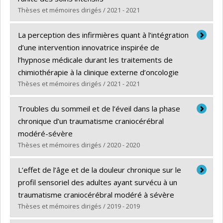
Thèses et mémoires dirigés / 2021 - 2021
Diplômé(e) :
Martineau-Lessard, Chloé
La perception des infirmières quant à l’intégration
Cycle :
Maîtrise
d’une intervention innovatrice inspirée de
Diplôme obtenu :
M. Sc.
l’hypnose médicale durant les traitements de
Lien vers le document dans Papyrus
chimiothérapie à la clinique externe d’oncologie
Thèses et mémoires dirigés / 2021 - 2021
Diplômé(e) :
Hjeij, Danny
Troubles du sommeil et de l’éveil dans la phase
Cycle :
Maîtrise
chronique d’un traumatisme craniocérébral
Diplôme obtenu :
M. Sc.
modéré-sévère
Lien vers le document dans Papyrus
Thèses et mémoires dirigés / 2020 - 2020
Diplômé(e) :
El-Khatib, Héjar
L’effet de l’âge et de la douleur chronique sur le
Cycle :
Doctorat
profil sensoriel des adultes ayant survécu à un
Diplôme obtenu :
Ph. D.
traumatisme craniocérébral modéré à sévère
Lien vers le document dans Papyrus
Thèses et mémoires dirigés / 2019 - 2019