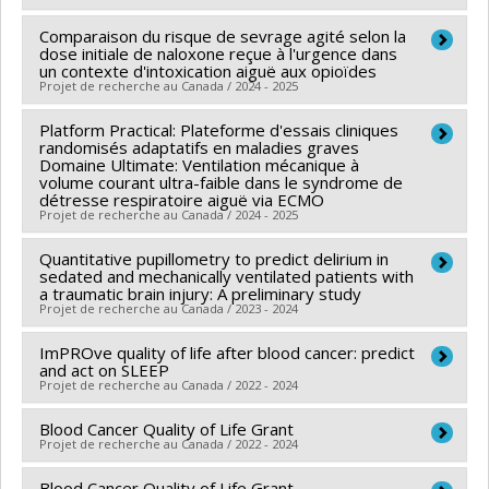
Sources de financement :
CRSH/Conseil de recherches
conversationnelle dans l’accompagnement des
en sciences humaines du Canada
Comparaison du risque de sevrage agité selon la
Chercheur principal :
Louis De Beaumont
patients au pris avec des symptômes
dose initiale de naloxone reçue à l'urgence dans
Programmes de subvention :
PVXXXXXX-Subvention
Co-chercheurs :
Gilles Lavigne
,
Francis Bernard
,
un contexte d'intoxication aiguë aux opioïdes
complexes pendant les traitements de
Projet de recherche au Canada / 2024 - 2025
Savoir
Dominique Rouleau
,
David Williamson
,
Caroline
chimiothérapie.
Arbour
,
Louis Gendron
,
Yves De Koninck
,
James
Platform Practical: Plateforme d'essais cliniques
Chercheur principal :
Caroline Arbour
Chloé Martineau-Lessard (2019 - 2021) : Le
Patrick Near
randomisés adaptatifs en maladies graves
,
Anne-Marie Pinard
Sources de financement :
FRQS/Fonds de recherche
Domaine Ultimate: Ventilation mécanique à
réflexe photomoteur pour évaluer l’état
Sources de financement :
IRSC/Instituts de recherche
volume courant ultra-faible dans le syndrome de
du Québec - Santé (FRSQ)
analgésique des patients traumatisés crâniens
détresse respiratoire aiguë via ECMO
en santé du Canada
Programmes de subvention :
Projet de recherche au Canada / 2024 - 2025
sédationnés et incapables de communiquer à
Programmes de subvention :
PVXXXXXX-Subvention
l’unité des soins intensifs.
d'équipe
Quantitative pupillometry to predict delirium in
Chercheur principal :
Caroline Arbour
sedated and mechanically ventilated patients with
Sabrina Bouferguene (2017 - 2019) : Effets de
Sources de financement :
IRSC/Instituts de recherche
a traumatic brain injury: A preliminary study
Projet de recherche au Canada / 2023 - 2024
l’âge et de la douleur sur le profil sensoriel de
en santé du Canada
l’adulte ayant survécu à un traumatisme
Programmes de subvention :
ImPROve quality of life after blood cancer: predict
Chercheur principal :
Caroline Arbour
craniocérébral modéré/sévère.
and act on SLEEP
Sources de financement :
Réseau de recherche
Projet de recherche au Canada / 2022 - 2024
portant sur les interventions en sciences infirmières
Blood Cancer Quality of Life Grant
Chercheur principal :
Karine Bilodeau
du Québec (RRISIQ)
Projet de recherche au Canada / 2022 - 2024
Co-chercheurs :
Caroline Arbour
,
David Ogez
,
Josée
Programmes de subvention :
Savard
,
Samantha Mayo
Blood Cancer Quality of Life Grant