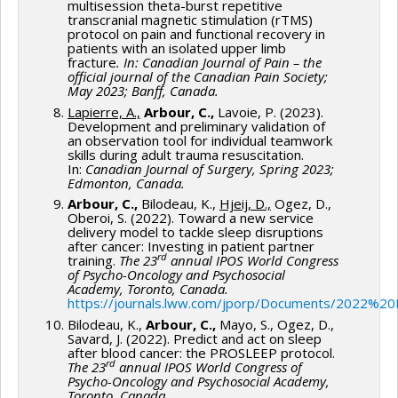
multisession theta-burst repetitive
transcranial magnetic stimulation (rTMS)
protocol on pain and functional recovery in
patients with an isolated upper limb
fracture
. In: Canadian Journal of Pain – the
official journal of the Canadian Pain Society;
May 2023; Banff, Canada.
Lapierre, A.,
Arbour, C.,
Lavoie, P. (2023).
Development and preliminary validation of
an observation tool for individual teamwork
skills during adult trauma resuscitation.
In:
Canadian Journal of Surgery, Spring 2023;
Edmonton, Canada.
Arbour, C.,
Bilodeau, K.,
Hjeij, D.,
Ogez, D.,
Oberoi, S. (2022). Toward a new service
delivery model to tackle sleep disruptions
after cancer: Investing in patient partner
rd
training.
The 23
annual IPOS World Congress
of Psycho-Oncology and Psychosocial
Academy, Toronto, Canada.
https://journals.lww.com/jporp/Documents/2022%2
Bilodeau, K.,
Arbour, C.,
Mayo, S., Ogez, D.,
Savard, J. (2022). Predict and act on sleep
after blood cancer: the PROSLEEP protocol.
rd
The 23
annual IPOS World Congress of
Psycho-Oncology and Psychosocial Academy,
Toronto, Canada.