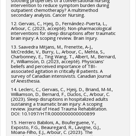
soothing properties of a conversational nursing
intervention to reduce symptom burden during
outpatient chemotherapy? A multimethod
secondary analysis. Cancer Nursing.
12. Gervais, C., Hjeij, D., Fernández-Puerta, L.,
Arbour, C. (2023, accepté). Non-pharmacological
interventions for sleep disruptions after traumatic
brain injury: A scoping review. Brain Injury.
13. Saavedra Mitjans, M., Frenette, A-J.,
McCreddie, V., Burry, L., Arbour, C., Mehta, S.,
Charbonney, E., Ting Wang, T., Albert, M., Bernard,
F., Williamson, D. (2023, accepté). Physicians’
beliefs and perceived importance of TBI-
associated agitation in critically ill patients. A
survey of Canadian intensivists. Canadian Journal
of Anesthesia.
14. Leclerc, C., Gervais, C., Hjeij, D., Briand, M-M.,
Williamson, D., Bernard, F., Duclos, C., Arbour, C.
(2023). Sleep disruptions in hospitalized adults
sustaining a traumatic brain injury: A scoping
review. Journal of Head Trauma Rehabilitation.
DOI: 10.1097/HTR.0000000000000899
15. Herrero Babiloni, A., Bouferguene, Y.,
Exposto, F.G., Beauregard, R., Lavigne, G.J.,
Moana-Filho, E.J., Arbour, C. (2023). The