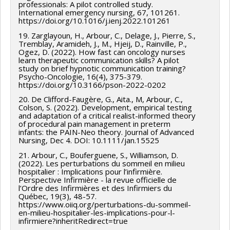
professionals: A pilot controlled study.
International emergency nursing, 67, 101261.
https://doi.org/10.1016/j.ienj.2022.101261
19. Zarglayoun, H., Arbour, C., Delage, J., Pierre, S.,
Tremblay, Aramideh, J., M., Hjeij, D., Rainville, P.,
Ogez, D. (2022). How fast can oncology nurses
learn therapeutic communication skills? A pilot
study on brief hypnotic communication training?
Psycho-Oncologie, 16(4), 375-379.
https://doi.org/10.3166/pson-2022-0202
20. De Clifford-Faugère, G., Aita., M, Arbour, C.,
Colson, S. (2022). Development, empirical testing
and adaptation of a critical realist-informed theory
of procedural pain management in preterm
infants: the PAIN-Neo theory. Journal of Advanced
Nursing, Dec 4. DOI: 10.1111/jan.15525
21. Arbour, C., Bouferguene, S., Williamson, D.
(2022). Les perturbations du sommeil en milieu
hospitalier : Implications pour l’infirmière.
Perspective Infirmière - la revue officielle de
l’Ordre des Infirmières et des Infirmiers du
Québec, 19(3), 48-57.
https://www.oiiq.org/perturbations-du-sommeil-
en-milieu-hospitalier-les-implications-pour-l-
infirmiere?inheritRedirect=true