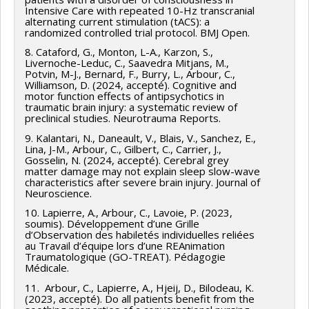
Intensive Care with repeated 10-Hz transcranial
alternating current stimulation (tACS): a
randomized controlled trial protocol. BMJ Open.
8. Cataford, G., Monton, L-A., Karzon, S.,
Livernoche-Leduc, C., Saavedra Mitjans, M.,
Potvin, M-J., Bernard, F., Burry, L., Arbour, C.,
Williamson, D. (2024, accepté). Cognitive and
motor function effects of antipsychotics in
traumatic brain injury: a systematic review of
preclinical studies. Neurotrauma Reports.
9. Kalantari, N., Daneault, V., Blais, V., Sanchez, E.,
Lina, J-M., Arbour, C., Gilbert, C., Carrier, J.,
Gosselin, N. (2024, accepté). Cerebral grey
matter damage may not explain sleep slow-wave
characteristics after severe brain injury. Journal of
Neuroscience.
10. Lapierre, A., Arbour, C., Lavoie, P. (2023,
soumis). Développement d’une Grille
d’Observation des habiletés individuelles reliées
au Travail d’équipe lors d’une REAnimation
Traumatologique (GO-TREAT). Pédagogie
Médicale.
11. Arbour, C., Lapierre, A., Hjeij, D., Bilodeau, K.
(2023, accepté). Do all patients benefit from the