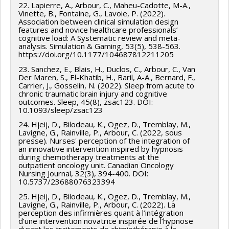
22. Lapierre, A., Arbour, C., Maheu-Cadotte, M-A.,
Vinette, B., Fontaine, G., Lavoie, P. (2022).
Association between clinical simulation design
features and novice healthcare professionals’
cognitive load: A Systematic review and meta-
analysis. Simulation & Gaming, 53(5), 538-563.
https://doi.org/10.1177/104687812211205
23. Sanchez, E., Blais, H., Duclos, C., Arbour, C., Van
Der Maren, S., El-Khatib, H., Baril, A-A., Bernard, F.,
Carrier, J., Gosselin, N. (2022). Sleep from acute to
chronic traumatic brain injury and cognitive
outcomes. Sleep, 45(8), zsac123. DOI:
10.1093/sleep/zsac123
24. Hjeij, D., Bilodeau, K., Ogez, D., Tremblay, M.,
Lavigne, G., Rainville, P., Arbour, C. (2022, sous
presse). Nurses' perception of the integration of
an innovative intervention inspired by hypnosis
during chemotherapy treatments at the
outpatient oncology unit. Canadian Oncology
Nursing Journal, 32(3), 394-400. DOI:
10.5737/23688076323394
25. Hjeij, D., Bilodeau, K., Ogez, D., Tremblay, M.,
Lavigne, G., Rainville, P., Arbour, C. (2022). La
perception des infirmières quant à l’intégration
d’une intervention novatrice inspirée de l’hypnose
durant les traitements de chimiothérapie à la