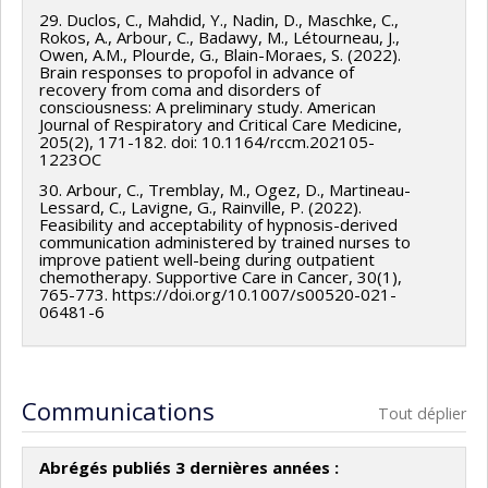
29. Duclos, C., Mahdid, Y., Nadin, D., Maschke, C.,
Rokos, A., Arbour, C., Badawy, M., Létourneau, J.,
Owen, A.M., Plourde, G., Blain-Moraes, S. (2022).
Brain responses to propofol in advance of
recovery from coma and disorders of
consciousness: A preliminary study. American
Journal of Respiratory and Critical Care Medicine,
205(2), 171-182. doi: 10.1164/rccm.202105-
1223OC
30. Arbour, C., Tremblay, M., Ogez, D., Martineau-
Lessard, C., Lavigne, G., Rainville, P. (2022).
Feasibility and acceptability of hypnosis-derived
communication administered by trained nurses to
improve patient well-being during outpatient
chemotherapy. Supportive Care in Cancer, 30(1),
765-773. https://doi.org/10.1007/s00520-021-
06481-6
Communications
Tout déplier
Abrégés publiés 3 dernières années :