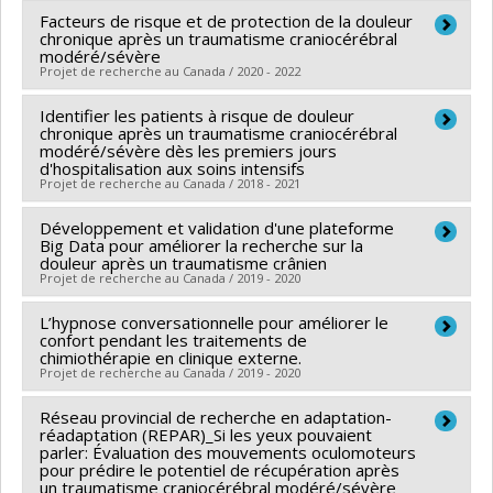
Khomh
,
Jinghui Cheng
Facteurs de risque et de protection de la douleur
Chercheur principal :
Caroline Arbour
Sources de financement :
chronique après un traumatisme craniocérébral
FRQSC/Fonds de recherche
Sources de financement :
FRQS/Fonds de recherche
modéré/sévère
du Québec - Société et culture (FQRSC)
Projet de recherche au Canada / 2020 - 2022
du Québec - Santé (FRSQ)
Programmes de subvention :
PVXXXXXX-AUDACE
Programmes de subvention :
PVXXXXXX-
Identifier les patients à risque de douleur
Chercheur principal :
Caroline Arbour
(financement partagé entre les fonds de recherche du
Établissement de jeunes chercheurs Juniors 1
chronique après un traumatisme craniocérébral
Sources de financement :
FRQS/Fonds de recherche
Québec)
modéré/sévère dès les premiers jours
d'hospitalisation aux soins intensifs
du Québec - Santé (FRSQ)
Projet de recherche au Canada / 2018 - 2021
Programmes de subvention :
PVXXXXXX-Crédits de
relance économique – Soutien chercheurs et
Développement et validation d'une plateforme
Chercheur principal :
Caroline Arbour
Big Data pour améliorer la recherche sur la
chercheuses
Co-chercheurs :
Francis Bernard
,
David Williamson
,
douleur après un traumatisme crânien
Projet de recherche au Canada / 2019 - 2020
Louis De Beaumont
Sources de financement :
FRQS/Fonds de recherche
L’hypnose conversationnelle pour améliorer le
Co-chercheurs :
Caroline Arbour
du Québec - Santé (FRSQ)
confort pendant les traitements de
Sources de financement :
FRQS/Fonds de recherche
chimiothérapie en clinique externe.
Programmes de subvention :
PVXXXXXX-Volet 1 -
Projet de recherche au Canada / 2019 - 2020
du Québec - Santé (FRSQ)
Consortium pour le développement de la recherche en
Programmes de subvention :
PVXXXXXX-Réseaux
Réseau provincial de recherche en adaptation-
Chercheur principal :
Caroline Arbour
traumatologie
thématiques de recherche
réadaptation (REPAR)_Si les yeux pouvaient
Sources de financement :
Université de Montréal
parler: Évaluation des mouvements oculomoteurs
pour prédire le potentiel de récupération après
Programmes de subvention :
un traumatisme craniocérébral modéré/sévère