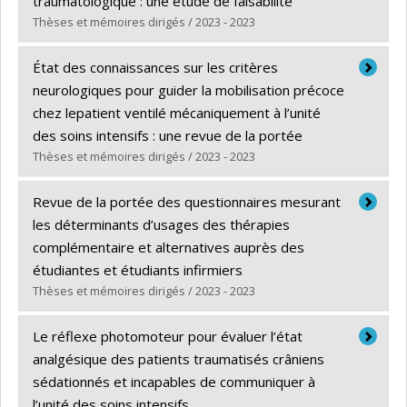
traumatologique : une étude de faisabilité
Thèses et mémoires dirigés / 2023 - 2023
Diplômé(e) :
Lapierre, Alexandra
État des connaissances sur les critères
Cycle :
Doctorat
neurologiques pour guider la mobilisation précoce
Diplôme obtenu :
Ph. D.
chez lepatient ventilé mécaniquement à l’unité
Lien vers le document dans Papyrus
des soins intensifs : une revue de la portée
Thèses et mémoires dirigés / 2023 - 2023
Diplômé(e) :
Vuu, Isabel Tran
Revue de la portée des questionnaires mesurant
Cycle :
Maîtrise
les déterminants d’usages des thérapies
Diplôme obtenu :
M. Sc.
complémentaire et alternatives auprès des
Lien vers le document dans Papyrus
étudiantes et étudiants infirmiers
Thèses et mémoires dirigés / 2023 - 2023
Diplômé(e) :
Rebhi, Abir
Le réflexe photomoteur pour évaluer l’état
Cycle :
Maîtrise
analgésique des patients traumatisés crâniens
Diplôme obtenu :
M. Sc.
sédationnés et incapables de communiquer à
Lien vers le document dans Papyrus
l’unité des soins intensifs