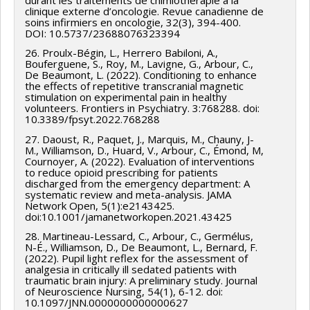
clinique externe d’oncologie. Revue canadienne de
soins infirmiers en oncologie, 32(3), 394-400.
DOI: 10.5737/23688076323394
26. Proulx-Bégin, L., Herrero Babiloni, A.,
Bouferguene, S., Roy, M., Lavigne, G., Arbour, C.,
De Beaumont, L. (2022). Conditioning to enhance
the effects of repetitive transcranial magnetic
stimulation on experimental pain in healthy
volunteers. Frontiers in Psychiatry. 3:768288. doi:
10.3389/fpsyt.2022.768288
27. Daoust, R., Paquet, J., Marquis, M., Chauny, J-
M., Williamson, D., Huard, V., Arbour, C., Émond, M,
Cournoyer, A. (2022). Evaluation of interventions
to reduce opioid prescribing for patients
discharged from the emergency department: A
systematic review and meta-analysis. JAMA
Network Open, 5(1):e2143425.
doi:10.1001/jamanetworkopen.2021.43425
28. Martineau-Lessard, C., Arbour, C., Germélus,
N-É., Williamson, D., De Beaumont, L., Bernard, F.
(2022). Pupil light reflex for the assessment of
analgesia in critically ill sedated patients with
traumatic brain injury: A preliminary study. Journal
of Neuroscience Nursing, 54(1), 6-12. doi:
10.1097/JNN.0000000000000627