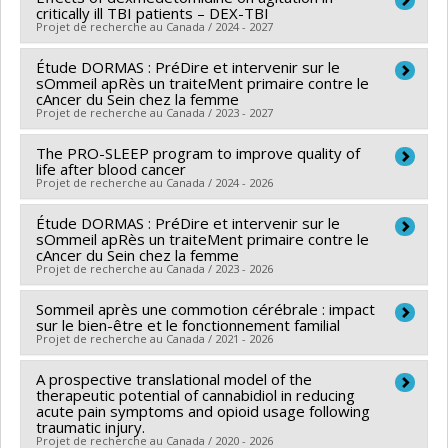
Subvention Projet
Sources de financement :
Centre d'excellence_douleur
critically ill TBI patients – DEX-TBI
2018 :
Naicha Évelyn-Germélus, baccalauréat en
soins intensifs.
Co-chercheurs :
Nadia Gosselin
chronique_vétéran canadien
Projet de recherche au Canada / 2024 - 2027
sciences biomédicales, Université de Montréal
Sources de financement :
Fondation de l'Hôpital du
Dina Azimzadeh(2021 - en cours ) : Perceptions
Programmes de subvention :
Étude DORMAS : PréDire et intervenir sur le
Chercheur principal :
David Williamson
Sacré-Coeur de Montréal
des infirmières sur la participation de la famille
2017 :
Kenny Baptista da Silva, baccalauréat en
sOmmeil apRès un traiteMent primaire contre le
Co-chercheurs :
Francis Bernard
,
Marc Perreault
,
Programmes de subvention :
cAncer du Sein chez la femme
PVXXXXXX-Réseaux
dans les soins entourant le délirium chez les
sciences infirmières, Université de Montréal
Projet de recherche au Canada / 2023 - 2027
Caroline Arbour
,
Catherine Duclos
,
Marie-Julie Potvin
,
thématiques de recherche
patients se rétablissant d’une chirurgie
2017 :
Sabrina Bouferguene, baccalauréat en sciences
Kosar Ali Khwaja
,
Robert Allston Fowler
,
Lisa Burry
,
cardiaque à l’unité des soins intensifs.
The PRO-SLEEP program to improve quality of
Sources de financement :
IRSC/Instituts de recherche
biomédicales, Université de Montréal
Donald Griesdale
life after blood cancer
en santé du Canada
Abir Rebhi (2021 - en cours) : Questionnaires sur
Projet de recherche au Canada / 2024 - 2026
Sources de financement :
IRSC/Instituts de recherche
Programmes de subvention :
PVXXXXXX-(PJT)
les connaissances, croyances et attitudes des
en santé du Canada
Étude DORMAS : PréDire et intervenir sur le
Chercheur principal :
Caroline Arbour
Subvention Projet
infirmières en formation sur les méthodes
sOmmeil apRès un traiteMent primaire contre le
Programmes de subvention :
PVXXXXXX-(PJT)
Co-chercheurs :
Karine Bilodeau
,
David Ogez
,
cAncer du Sein chez la femme
complémentaires de soins : Une revue de la
Subvention Projet
Projet de recherche au Canada / 2023 - 2026
Samantha Mayo
portée.
Sources de financement :
LLS Canada/Leukemia and
Sommeil après une commotion cérébrale : impact
Chercheur principal :
Caroline Arbour
Isabel Tran-Vuu (2020 - 2023) : Les critères
Lymphoma Society of Canada (The)
sur le bien-être et le fonctionnement familial
Sources de financement :
IRSC/Instituts de recherche
neurologiques pour guider la mobilisation
Projet de recherche au Canada / 2021 - 2026
Programmes de subvention :
en santé du Canada
précoce chez le patient ventilé mécaniquement
A prospective translational model of the
Chercheur principal :
Caroline Arbour
Programmes de subvention :
PVXXXXXX-(PJT)
à l’unité des soins intensifs : Une revue de la
therapeutic potential of cannabidiol in reducing
Co-chercheurs :
Jeffrey Caron
,
Marie-Christine Ouellet
Subvention Projet
acute pain symptoms and opioid usage following
portée.
traumatic injury.
,
Marie-Hélène Pennestri
Projet de recherche au Canada / 2020 - 2026
Danny Hjeij (2019 - 2021) : L’hypnose