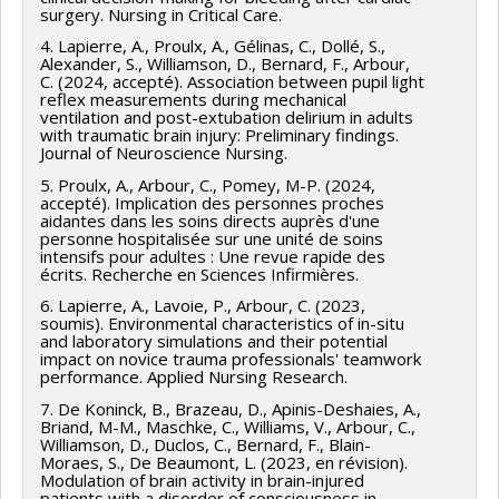
surgery. Nursing in Critical Care.
4. Lapierre, A., Proulx, A., Gélinas, C., Dollé, S.,
Alexander, S., Williamson, D., Bernard, F., Arbour,
C. (2024, accepté). Association between pupil light
reflex measurements during mechanical
ventilation and post-extubation delirium in adults
with traumatic brain injury: Preliminary findings.
Journal of Neuroscience Nursing.
5. Proulx, A., Arbour, C., Pomey, M-P. (2024,
accepté). Implication des personnes proches
aidantes dans les soins directs auprès d'une
personne hospitalisée sur une unité de soins
intensifs pour adultes : Une revue rapide des
écrits. Recherche en Sciences Infirmières.
6. Lapierre, A., Lavoie, P., Arbour, C. (2023,
soumis). Environmental characteristics of in-situ
and laboratory simulations and their potential
impact on novice trauma professionals' teamwork
performance. Applied Nursing Research.
7. De Koninck, B., Brazeau, D., Apinis-Deshaies, A.,
Briand, M-M., Maschke, C., Williams, V., Arbour, C.,
Williamson, D., Duclos, C., Bernard, F., Blain-
Moraes, S., De Beaumont, L. (2023, en révision).
Modulation of brain activity in brain-injured
patients with a disorder of consciousness in