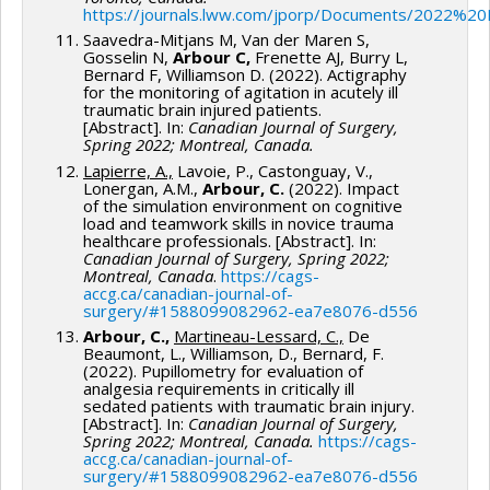
https://journals.lww.com/jporp/Documents/2022%2
Saavedra-Mitjans M, Van der Maren S,
Gosselin N,
Arbour C,
Frenette AJ, Burry L,
Bernard F, Williamson D. (2022). Actigraphy
for the monitoring of agitation in acutely ill
traumatic brain injured patients.
[Abstract]. In:
Canadian Journal of Surgery,
Spring 2022; Montreal, Canada.
Lapierre, A.,
Lavoie, P., Castonguay, V.,
Lonergan, A.M.,
Arbour, C.
(2022). Impact
of the simulation environment on cognitive
load and teamwork skills in novice trauma
healthcare professionals. [Abstract]. In:
Canadian Journal of Surgery, Spring 2022;
Montreal, Canada
.
https://cags-
accg.ca/canadian-journal-of-
surgery/#1588099082962-ea7e8076-d556
Arbour, C.,
Martineau-Lessard, C.,
De
Beaumont, L., Williamson, D., Bernard, F.
(2022). Pupillometry for evaluation of
analgesia requirements in critically ill
sedated patients with traumatic brain injury.
[Abstract]. In:
Canadian Journal of Surgery,
Spring 2022; Montreal, Canada.
https://cags-
accg.ca/canadian-journal-of-
surgery/#1588099082962-ea7e8076-d556