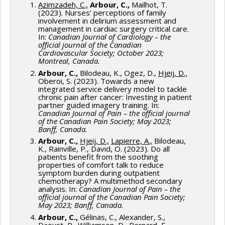
Azimzadeh, C.,
Arbour, C.,
Mailhot, T.
(2023). Nurses’ perceptions of family
involvement in delirium assessment and
management in cardiac surgery critical care.
In:
Canadian Journal of Cardiology – the
official journal of the Canadian
Cardiovascular Society; October 2023;
Montreal, Canada.
Arbour, C.,
Bilodeau, K., Ogez, D.,
Hjeij, D.,
Oberoi, S. (2023). Towards a new
integrated service delivery model to tackle
chronic pain after cancer: Investing in patient
partner guided imagery training. In:
Canadian Journal of Pain – the official journal
of the Canadian Pain Society; May 2023;
Banff, Canada.
Arbour, C.,
Hjeij, D.,
Lapierre, A.,
Bilodeau,
K., Rainville, P., David, O. (2023). Do all
patients benefit from the soothing
properties of comfort talk to reduce
symptom burden during outpatient
chemotherapy? A multimethod secondary
analysis. In:
Canadian Journal of Pain – the
official journal of the Canadian Pain Society;
May 2023; Banff, Canada.
Arbour, C.,
Gélinas, C., Alexander, S.,
Daoust, R., Williamson, D., Bernard, F.