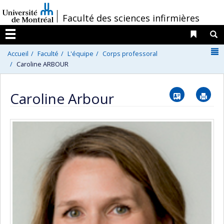
Passer
/
Faculté des sciences infirmières
au
contenu
Liens 
R
Menu
N
Accueil
Faculté
L'équipe
Corps professoral
Caroline ARBOUR
Vcard
Im
Caroline Arbour