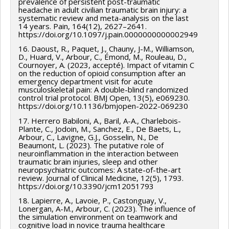
prevalence of persistent post-traumatic
headache in adult civilian traumatic brain injury: a
systematic review and meta-analysis on the last
14 years. Pain, 164(12), 2627–2641.
https://doi.org/10.1097/j.pain.0000000000002949
16. Daoust, R., Paquet, J., Chauny, J-M., Williamson,
D., Huard, V., Arbour, C., Émond, M., Rouleau, D.,
Cournoyer, A. (2023, accepté). Impact of vitamin C
on the reduction of opioid consumption after an
emergency department visit for acute
musculoskeletal pain: A double-blind randomized
control trial protocol. BMJ Open, 13(5), e069230.
https://doi.org/10.1136/bmjopen-2022-069230
17. Herrero Babiloni, A., Baril, A-A., Charlebois-
Plante, C., Jodoin, M., Sanchez, E., De Baets, L.,
Arbour, C., Lavigne, G.J., Gosselin, N., De
Beaumont, L. (2023). The putative role of
neuroinflammation in the interaction between
traumatic brain injuries, sleep and other
neuropsychiatric outcomes: A state-of-the-art
review. Journal of Clinical Medicine, 12(5), 1793.
https://doi.org/10.3390/jcm12051793
18. Lapierre, A., Lavoie, P., Castonguay, V.,
Lonergan, A-M., Arbour, C. (2023). The influence of
the simulation environment on teamwork and
cognitive load in novice trauma healthcare