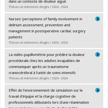
2016
Pr Steven Laureys – Université de
Diplôme obtenu :
M. Sc.
dans un contexte de douleur aiguë.
2022- …
Living with concussion guidelines – sleep
Liège, Belgique
Lien vers le document dans Papyrus
Thèses et mémoires dirigés / 2024 - 2024
and fatigue committees
Diplômé(e) :
Proulx-Bégin, Léa
Nurses’ perceptions of family involvement in
Cycle :
Doctorat
delirium assessment, prevention and
Diplôme obtenu :
Ph. D.
management in postoperative cardiac surgery
Lien vers le document dans Papyrus
patients
Thèses et mémoires dirigés / 2024 - 2024
Diplômé(e) :
Azimzadeh, Dina
La vidéo-pupillométrie pour prédire la douleur
Cycle :
Maîtrise
procédurale chez les adultes incapables de
Diplôme obtenu :
M. Sc.
communiquer après un traumatisme
Lien vers le document dans Papyrus
craniocérébral à l’unité de soins intensifs
Thèses et mémoires dirigés / 2024 - 2024
Diplômé(e) :
Cardin-Desrochers, Gabrielle
Effet de l’environnement de simulation sur le
Cycle :
Maîtrise
travail d’équipe et la charge cognitive de
Diplôme obtenu :
M. Sc.
professionnels débutants lors d’une réanimation
Lien vers le document dans Papyrus