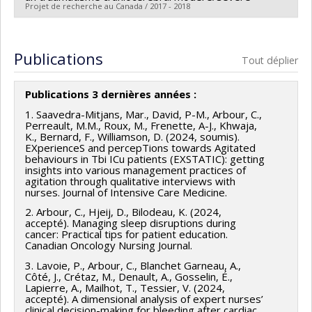
Projet de recherche au Canada / 2017 - 2018
Chercheur principal :
Caroline Arbour
Co-chercheurs :
Francis Bernard
,
Carolina Bottari
,
Publications
Tout déplier
Alex Desautels
,
Louis De Beaumont
,
Marie-Julie
Potvin
Publications 3 dernières années :
Sources de financement :
FRQS/Fonds de recherche
1. Saavedra-Mitjans, Mar., David, P-M., Arbour, C.,
du Québec - Santé (FRSQ)
Perreault, M.M., Roux, M., Frenette, A-J., Khwaja,
K., Bernard, F., Williamson, D. (2024, soumis).
Programmes de subvention :
PVXXXXXX-Réseaux
EXperienceS and percepTions towards Agitated
thématiques de recherche
behaviours in Tbi ICu patients (EXSTATIC): getting
insights into various management practices of
agitation through qualitative interviews with
nurses. Journal of Intensive Care Medicine.
2. Arbour, C., Hjeij, D., Bilodeau, K. (2024,
accepté). Managing sleep disruptions during
cancer: Practical tips for patient education.
Canadian Oncology Nursing Journal.
3. Lavoie, P., Arbour, C., Blanchet Garneau, A.,
Côté, J., Crétaz, M., Denault, A., Gosselin, É.,
Lapierre, A., Mailhot, T., Tessier, V. (2024,
accepté). A dimensional analysis of expert nurses’
clinical decision-making for bleeding after cardiac