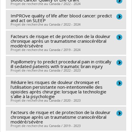
Chercheur principal :
Karine Bilodeau
Projet de recherche au Canada / 2022 - 2024
Sources de financement :
IRSCC/Institut de recherche
Co-chercheurs :
Caroline Arbour
de la Société canadienne du cancer
Sources de financement :
IRSCC/Institut de recherche
ImPROve quality of life after blood cancer: predict
Chercheur principal :
Karine Bilodeau
and act on SLEEP
Programmes de subvention :
de la Société canadienne du cancer
Co-chercheurs :
Caroline Arbour
Projet de recherche au Canada / 2022 - 2024
Programmes de subvention :
PVX12154-Subvention
Sources de financement :
LLS Canada/Leukemia and
Facteurs de risque et de protection de la douleur
Chercheur principal :
Karine Bilodeau
de fonctionnement
Lymphoma Society of Canada (The)
chronique après un traumatisme craniocérébral
Co-chercheurs :
Caroline Arbour
,
David Ogez
,
Josée
Programmes de subvention :
modéré/sévère
PVXX1862-Subvention
Projet de recherche au Canada / 2019 - 2024
Savard
,
Samantha Mayo
de fonctionnement
Sources de financement :
LLS Canada/Leukemia and
Pupillometry to predict procedural pain in critically
Chercheur principal :
Caroline Arbour
Lymphoma Society of Canada (The)
ill sedated patients with traumatic brain injury
Sources de financement :
FRQS/Fonds de recherche
Projet de recherche au Canada / 2022 - 2023
Programmes de subvention :
du Québec - Santé (FRSQ)
Réduire les risques de douleur chronique et
Chercheur principal :
Caroline Arbour
Programmes de subvention :
PVXXXXXX-Bourse de
l'utilisation persistante non-intentionnelle des
Sources de financement :
FRQS/Fonds de recherche
chercheur-boursier : Junior 1
opioïdes après chirurgie: lorsque la technologie
s'allie à la psychologie
du Québec - Santé (FRSQ)
Projet de recherche au Canada / 2020 - 2023
Programmes de subvention :
Facteurs de risque et de protection de la douleur
Chercheur principal :
Gabrielle Pagé
chronique après un traumatisme craniocérébral
Co-chercheurs :
José Côté
,
Pierre Beaulieu
,
Caroline
modéré/sévère
Projet de recherche au Canada / 2019 - 2023
Arbour
,
Michaël Chassé
,
Giuliano Antoniol
,
Foutse