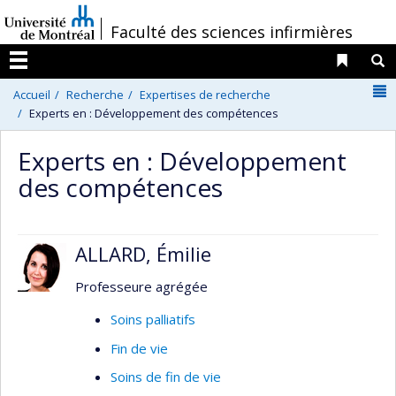
Passer
/
Faculté des sciences infirmières
au
contenu
Liens 
R
Menu
N
Accueil
Recherche
Expertises de recherche
Experts en : Développement des compétences
Experts en : Développement
des compétences
ALLARD, Émilie
Professeure agrégée
Soins palliatifs
Fin de vie
Soins de fin de vie