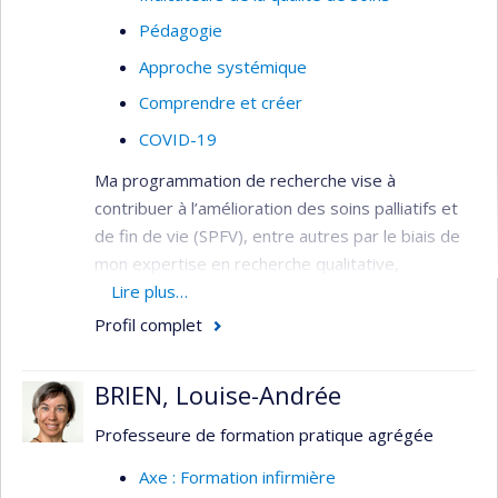
Pédagogie
Approche systémique
Comprendre et créer
COVID-19
Ma programmation de recherche vise à
contribuer à l’amélioration des soins palliatifs et
de fin de vie (SPFV), entre autres par le biais de
mon expertise en recherche qualitative,
évaluative et partenariale. Ma programmation
Lire plus…
actuelle se divise en trois axes :
Profil complet
1)
La formation interdisciplinaire.
Les SPFV
étant de nature interdisciplinaire, la formation
BRIEN, Louise-Andrée
interdisciplinaire de l’ensemble de l’équipe
Professeure de formation pratique agrégée
travaillant auprès des personnes soignées et
leurs proches est importante. Au-delà des
Axe : Formation infirmière