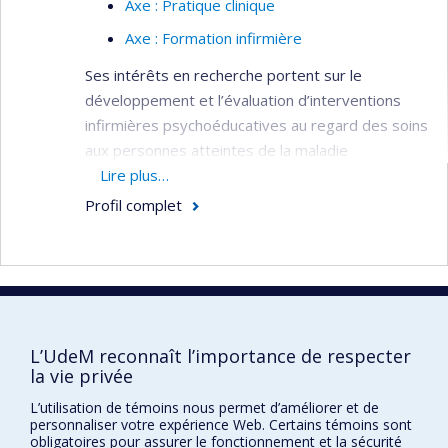
Axe : Pratique clinique
Axe : Formation infirmière
Ses intérêts en recherche portent sur le
développement et l’évaluation d’interventions
infirmières psychoéducatives au regard des soins
aux personnes atteintes de la maladie
d'Alzheimer ou de maladies apparentées et à
Lire plus…
leurs proches aidants. Son travail et ses études
Profil complet
l’ont amené à participer, notamment avec la
Chaire Desjardins en soins infirmiers à la
personne âgée et à la famille, à des projets qui
ont donné lieu à des programmes de formation
récemment accrédités par la Faculté des
Faculté des sciences infirmières
sciences infirmière de l'Université de Montréal.
L’UdeM reconnaît l’importance de respecter
Pavillon Marguerite-d'Youville
la vie privée
Son projet postdoctoral de style recherche-
2375, chemin de la Côte-Sainte-Catherine
L’utilisation de témoins nous permet d’améliorer et de
action est une continuité de son sujet doctoral et
Montréal (Québec) H3T 1A8
personnaliser votre expérience Web. Certains témoins sont
se focalise sur la clientèle âgée atteinte de
obligatoires pour assurer le fonctionnement et la sécurité
Lien Google Maps