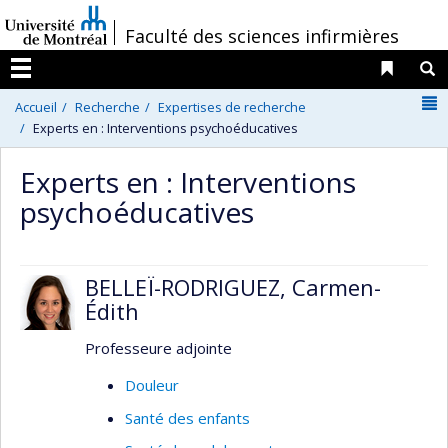
Passer
/
Faculté des sciences infirmières
au
contenu
Liens 
R
Menu
N
Accueil
Recherche
Expertises de recherche
Experts en : Interventions psychoéducatives
Experts en : Interventions
psychoéducatives
BELLEÏ-RODRIGUEZ, Carmen-
Édith
Professeure adjointe
Douleur
Santé des enfants