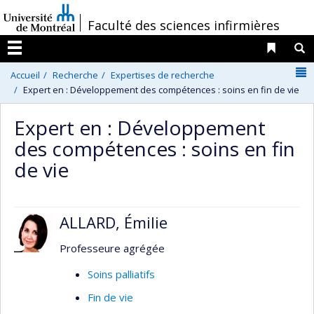
Passer
/
Faculté des sciences infirmières
au
contenu
Liens 
R
Menu
N
Accueil
Recherche
Expertises de recherche
Expert en : Développement des compétences : soins en fin de vie
Expert en : Développement
des compétences : soins en fin
de vie
ALLARD, Émilie
Professeure agrégée
Soins palliatifs
Fin de vie