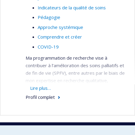
Indicateurs de la qualité de soins
Pédagogie
Approche systémique
Comprendre et créer
COVID-19
Ma programmation de recherche vise à
contribuer à l’amélioration des soins palliatifs et
de fin de vie (SPFV), entre autres par le biais de
mon expertise en recherche qualitative,
évaluative et partenariale. Ma programmation
Lire plus…
actuelle se divise en trois axes :
Profil complet
1)
La formation interdisciplinaire.
Les SPFV
étant de nature interdisciplinaire, la formation
interdisciplinaire de l’ensemble de l’équipe
travaillant auprès des personnes soignées et