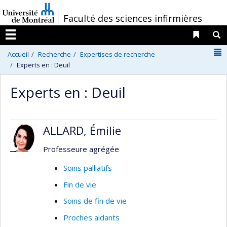
Passer
/
Faculté des sciences infirmières
au
contenu
Liens 
R
Menu
N
Accueil
Recherche
Expertises de recherche
Experts en : Deuil
Experts en : Deuil
ALLARD, Émilie
Professeure agrégée
Soins palliatifs
Fin de vie
Soins de fin de vie
Proches aidants