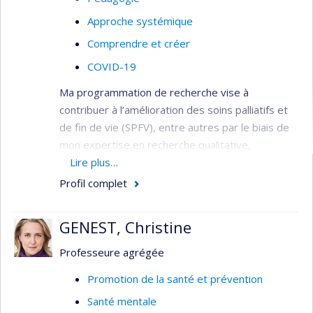
Approche systémique
Comprendre et créer
COVID-19
Ma programmation de recherche vise à
contribuer à l’amélioration des soins palliatifs et
de fin de vie (SPFV), entre autres par le biais de
mon expertise en recherche qualitative,
évaluative et partenariale. Ma programmation
Lire plus…
actuelle se divise en trois axes :
Profil complet
1)
La formation interdisciplinaire.
Les SPFV
étant de nature interdisciplinaire, la formation
GENEST, Christine
interdisciplinaire de l’ensemble de l’équipe
Professeure agrégée
travaillant auprès des personnes soignées et
leurs proches est importante. Au-delà des
Promotion de la santé et prévention
soignants, il importe également de former les
Santé mentale
gestionnaires qui ont la responsabilité de