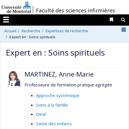
Passer
/
Faculté des sciences infirmières
au
contenu
Liens 
R
Menu
N
Accueil
Recherche
Expertises de recherche
Expert en : Soins spirituels
Expert en : Soins spirituels
MARTINEZ, Anne-Marie
Professeure de formation pratique agrégée
Approche systémique
Soins à la famille
Deuil
Santé des enfants