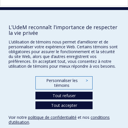
Faculté des sciences infirmières
L’UdeM reconnaît l’importance de respecter
la vie privée
Pavillon Marguerite-d'Youville
L’utilisation de témoins nous permet d’améliorer et de
2375, chemin de la Côte-Sainte-Catherine
personnaliser votre expérience Web. Certains témoins sont
Montréal (Québec) H3T 1A8
obligatoires pour assurer le fonctionnement et la sécurité
du site Web, alors que d’autres enregistrent vos
Lien Google Maps
préférences. En acceptant tout, vous consentez à notre
utilisation de témoins pour mieux répondre à vos besoins.
Nous joindre
Plan du site
Personnaliser les
>
témoins
Accessibilité
Tout refuser
Tout accepter
Confidentialité
Conditions d’utilisation
Voir notre
politique de confidentialité
et nos
conditions
Paramètres des témoins
d’utilisation
.
Université de
Montréal