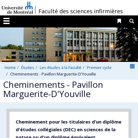
Passer
/
Faculté des sciences infirmières
au
contenu
Liens 
R
Menu
N
Home
Études
Les études à la Faculté
Premier cycle
Cheminements - Pavillon Marguerite-D'Youville
Cheminements - Pavillon
Marguerite-D'Youville
Cheminement pour les titulaires d’un diplôme
d'études collégiales (DEC) en sciences de la
nature ou d'un diplôme équivalent