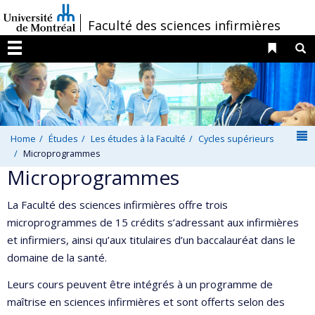
Passer
/
Faculté des sciences infirmières
au
contenu
Liens 
R
Menu
N
Home
Études
Les études à la Faculté
Cycles supérieurs
Microprogrammes
Microprogrammes
La Faculté des sciences infirmières offre trois
microprogrammes de 15 crédits s’adressant aux infirmières
et infirmiers, ainsi qu’aux titulaires d’un baccalauréat dans le
domaine de la santé.
Leurs cours peuvent être intégrés à un programme de
maîtrise en sciences infirmières et sont offerts selon des