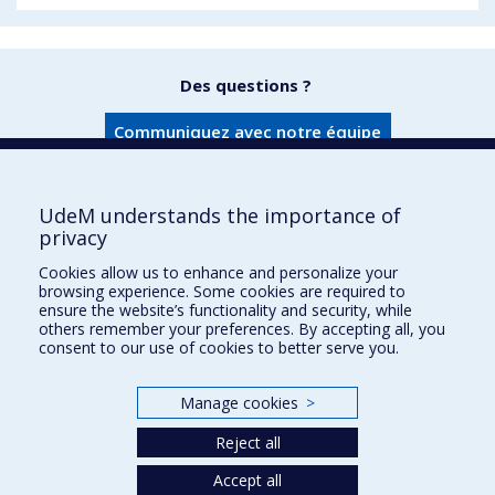
Des questions ?
Communiquez avec notre équipe
UdeM understands the importance of
privacy
Faculté des sciences infirmières
Cookies allow us to enhance and personalize your
Pavillon Marguerite-d'Youville
browsing experience. Some cookies are required to
2375, chemin de la Côte-Sainte-Catherine
ensure the website’s functionality and security, while
others remember your preferences. By accepting all, you
Montréal (Québec) H3T 1A8
consent to our use of cookies to better serve you.
Lien Google Maps
Nous joindre
Manage cookies
>
Plan du site
Reject all
Accessibilité
Accept all