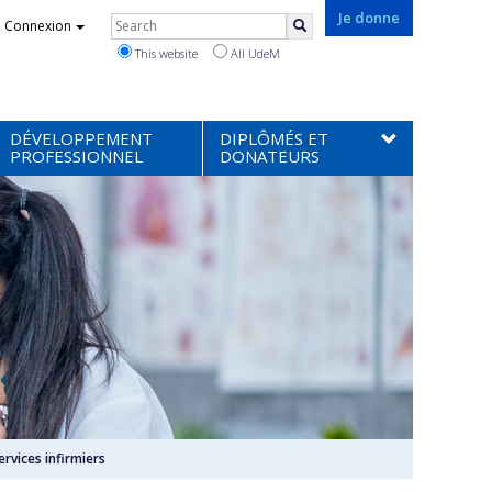
Rechercher
Je donne
Connexion
Search
This website
All UdeM
DÉVELOPPEMENT
DIPLÔMÉS ET
PROFESSIONNEL
DONATEURS
ervices infirmiers