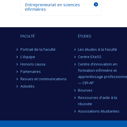
Entrepreneuriat en sciences
infirmières
FACULTÉ
ÉTUDES
Portrait de la Faculté
Les études à la Faculté
L'équipe
Centre EXeSS
Honoris causa
Centre d'innovation en
formation infirmière et
Partenaires
apprentissage professionne
Revues et communications
— CIFI-AP
Activités
Bourses
Ressources d'aide à la
réussite
Associations étudiantes