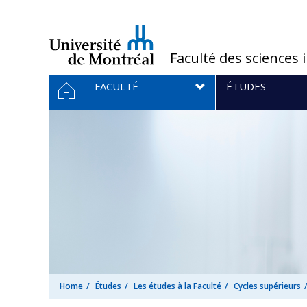
Passer
au
contenu
/
Faculté des sciences 
Navigation
HOME
FACULTÉ
ÉTUDES
principale
Home
Études
Les études à la Faculté
Cycles supérieurs