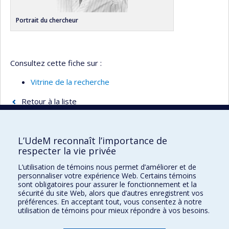
Portrait du chercheur
Consultez cette fiche sur :
Vitrine de la recherche
Retour à la liste
L’UdeM reconnaît l’importance de
respecter la vie privée
Faculté des sciences infirmières
L’utilisation de témoins nous permet d’améliorer et de
Pavillon Marguerite-d'Youville
personnaliser votre expérience Web. Certains témoins
2375, chemin de la Côte-Sainte-Catherine
sont obligatoires pour assurer le fonctionnement et la
sécurité du site Web, alors que d’autres enregistrent vos
Montréal (Québec) H3T 1A8
préférences. En acceptant tout, vous consentez à notre
utilisation de témoins pour mieux répondre à vos besoins.
Lien Google Maps
Nous joindre