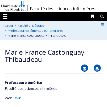
Passer
/
Faculté des sciences infirmières
au
contenu
Liens 
R
Menu
N
Accueil
Faculté
L'équipe
Professeur(e)s émérites et honoraires
Marie-France CASTONGUAY-THIBAUDEAU
Marie-France Castonguay-
Thibaudeau
Vcard
Im
Professeure émérite
Faculté des sciences infirmières
Web :
Wiki