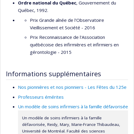
Ordre national du Québec
, Gouvernement du
Elle fut présidente de l’Association canadienne des écoles
Québec, 1992.
universitaires de nursing (ACEUN), consultante pour l’OMS
Prix Grande aînée de l'Observatoire
au Portugal, membre de conseils d’administration
Vieillissement et Société - 2016
d’établissements de santé, de comités de recherche des
Prix Reconnaissance de l'Association
ministères de la Santé nationale et du Bien-être social et
québécoise des infirmières et infirmiers en
des Affaires sociales. Auteure de plusieurs articles, de
gérontologie - 2015
chapitres de livres, de communications scientifiques dans
divers pays, elle est la lauréate du Mérite de l’Ordre des
infirmières et infirmiers du Québec, du Mérite du Conseil
Informations supplémentaires
interprofessionnel du Québec et de l’Ethel Johns Award de
l’ACEUN. Elle est membre de l’Ordre national du Québec et
Nos pionnières et nos pionniers - Les Fêtes du 125e
titulaire d’un doctorat honorifique de l’UQTR.
Professeurs émérites
Administratrice, professeure et chercheuse, Marie-France
Un modèle de soins infirmiers à la famille défavorisée
Castonguay-Thibaudeau est aussi une infirmière engagée
Un modèle de soins infirmiers à la famille
dans l’action communautaire auprès de groupes
défavorisée, Reidy, Mary, Marie-France Thibaudeau,
défavorisés de la population montréalaise. Elle poursuit
Université de Montréal. Faculté des sciences