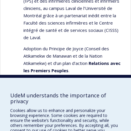
(IPS) et des infirmières cliniciennes et infirmiers
cliniciens, au campus Laval de l’Université de
Montréal grâce à un partenariat inédit entre la
Faculté des sciences infirmières et le Centre
intégré de santé et de services sociaux (CISSS)
de Laval.
Adoption du Principe de Joyce (Conseil des
Atikamekw de Manawan et de la Nation
Atikamekw) et d’un plan d’action
Relations avec
les Premiers Peuples
.
UdeM understands the importance of
privacy
Faculté des sciences infirmières
Cookies allow us to enhance and personalize your
Pavillon Marguerite-d'Youville
browsing experience. Some cookies are required to
2375, chemin de la Côte-Sainte-Catherine
ensure the website’s functionality and security, while
others remember your preferences. By accepting all, you
Montréal (Québec) H3T 1A8
consent to our use of cookies to better serve you.