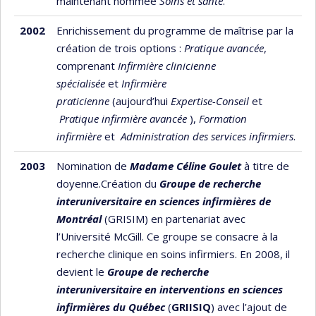
maintenant nommée
Soins et santé
.
2002
Enrichissement du programme de maîtrise par la
création de trois options :
Pratique avancée
,
comprenant
Infirmière clinicienne
spécialisée
et
Infirmière
praticienne
(aujourd’hui
Expertise-Conseil
et
Pratique infirmière avancée
),
Formation
infirmière
et
Administration des services infirmiers
.
2003
Nomination de
Madame Céline Goulet
à titre de
doyenne.Création du
Groupe de recherche
interuniversitaire en sciences infirmières de
Montréal
(GRISIM) en partenariat avec
l’Université McGill. Ce groupe se consacre à la
recherche clinique en soins infirmiers. En 2008, il
devient le
Groupe de recherche
interuniversitaire en interventions en sciences
infirmières du Québec
(
GRIISIQ
) avec l’ajout de