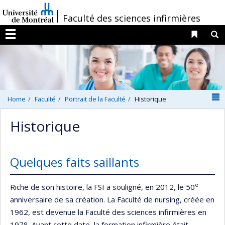
Passer
/
Faculté des sciences infirmières
au
contenu
Liens 
R
Menu
N
Home
Faculté
Portrait de la Faculté
Historique
Historique
Quelques faits saillants
e
Riche de son histoire, la FSI a souligné, en 2012, le 50
anniversaire de sa création. La Faculté de nursing, créée en
1962, est devenue la Faculté des sciences infirmières en
1978. Avant cette date, la formation infirmière était